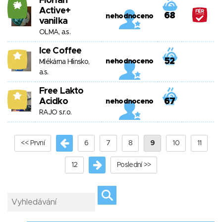
Florian
24
Active+
68
nehodnoceno
vanilka
OLMA, a.s.
Ice Coffee
6
52
nehodnoceno
Mlékárna Hlinsko,
a.s.
Free Lakto
7
Acidko
67
nehodnoceno
RAJO s.r.o.
<< První
6
7
8
9
10
11
12
Poslední >>