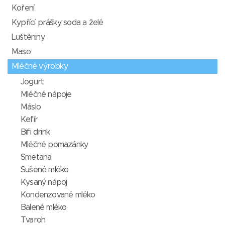
Koření
Kypřící prášky, soda a želé
Luštěniny
Maso
Mléčné výrobky
Jogurt
Mléčné nápoje
Máslo
Kefír
Bifi drink
Mléčné pomazánky
Smetana
Sušené mléko
Kysaný nápoj
Kondenzované mléko
Balené mléko
Tvaroh