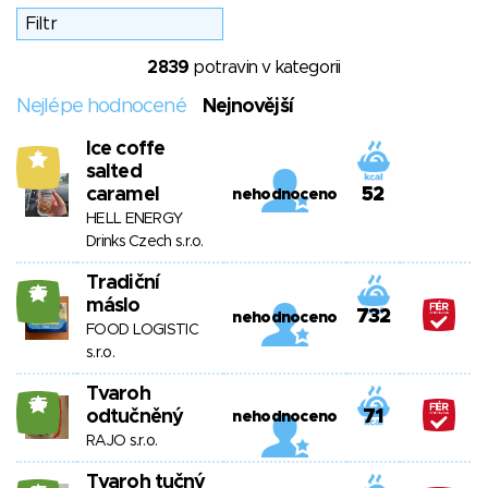
2839
potravin v kategorii
Nejlépe hodnocené
Nejnovější
Ice coffe
5
salted
caramel
52
nehodnoceno
HELL ENERGY
Drinks Czech s.r.o.
Tradiční
25
máslo
732
nehodnoceno
FOOD LOGISTIC
s.r.o.
Tvaroh
25
odtučněný
71
nehodnoceno
RAJO s.r.o.
Tvaroh tučný