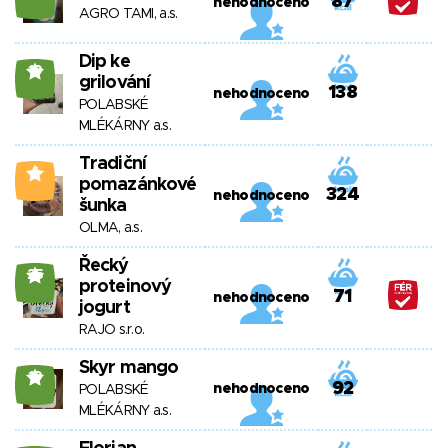
87
nehodnoceno
AGRO TAMI, a.s.
Dip ke
19
grilování
138
nehodnoceno
POLABSKÉ
MLÉKÁRNY a.s.
Tradiční
4
pomazánkové
324
nehodnoceno
šunka
OLMA, a.s.
Řecký
25
proteinový
71
nehodnoceno
jogurt
RAJO s.r.o.
Skyr mango
19
92
nehodnoceno
POLABSKÉ
MLÉKÁRNY a.s.