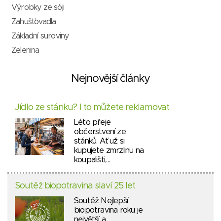
Výrobky ze sóji
Zahušťovadla
Základní suroviny
Zelenina
Nejnovější články
Jídlo ze stánku? I to můžete reklamovat
Léto přeje
občerstvení ze
stánků. Ať už si
kupujete zmrzlinu na
koupališti,…
Soutěž biopotravina slaví 25 let
Soutěž Nejlepší
biopotravina roku je
největší a