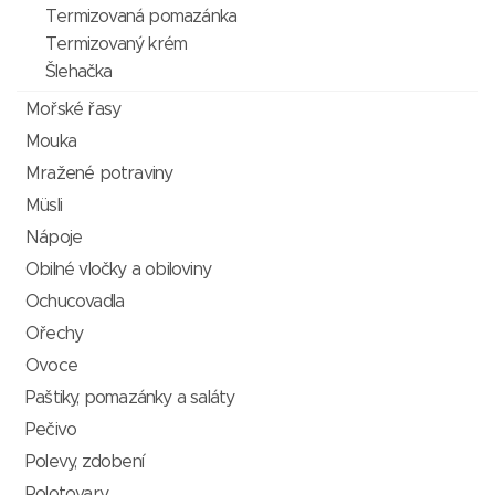
Termizovaná pomazánka
Termizovaný krém
Šlehačka
Mořské řasy
Mouka
Mražené potraviny
Müsli
Nápoje
Obilné vločky a obiloviny
Ochucovadla
Ořechy
Ovoce
Paštiky, pomazánky a saláty
Pečivo
Polevy, zdobení
Polotovary