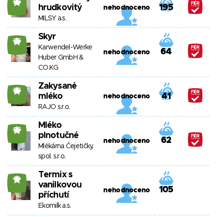
25
hrudkovitý
195
nehodnoceno
MILSY a.s.
Skyr
25
Karwendel-Werke
64
nehodnoceno
Huber GmbH &
CO.KG
Zakysané
25
mléko
41
nehodnoceno
RAJO s.r.o.
Mléko
26
plnotučné
62
nehodnoceno
Mlékárna Čejetičky,
spol. s.r.o.
Termix s
19
vanilkovou
105
nehodnoceno
příchutí
Ekomilk a.s.