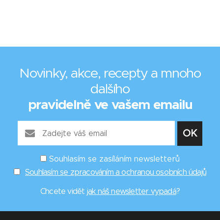
Novinky, akce, recepty a mnoho
dalšího
pravidelně ve vašem emailu
Souhlasím se zasíláním newsletterů
Souhlasím se zpracováním a ochranou osobních údajů
Chcete vidět
jak náš newsletter vypadá
?