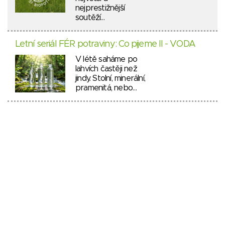
nejprestižnější
soutěží…
Letní seriál FÉR potraviny: Co pijeme II - VODA
V létě saháme po
lahvích častěji než
jindy. Stolní, minerální,
pramenitá, nebo…