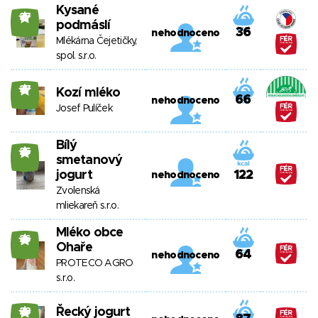
Kysané
27
podmáslí
36
nehodnoceno
Mlékárna Čejetičky,
spol. s.r.o.
27
Kozí mléko
66
nehodnoceno
Josef Pulíček
Bílý
25
smetanový
jogurt
122
nehodnoceno
Zvolenská
mliekareň s.r.o.
Mléko obce
26
Ohaře
64
nehodnoceno
PROTECO AGRO
s.r.o.
Řecký jogurt
23