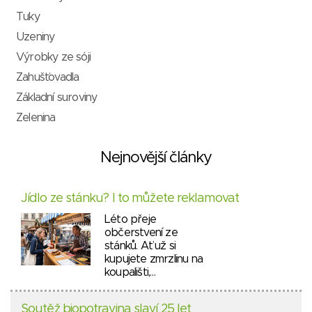
Tuky
Uzeniny
Výrobky ze sóji
Zahušťovadla
Základní suroviny
Zelenina
Nejnovější články
Jídlo ze stánku? I to můžete reklamovat
Léto přeje
občerstvení ze
stánků. Ať už si
kupujete zmrzlinu na
koupališti,…
Soutěž biopotravina slaví 25 let