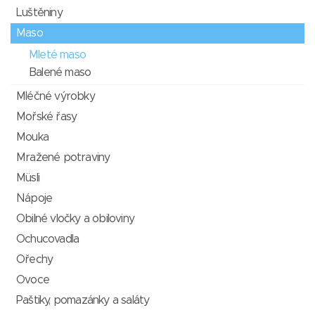
Luštěniny
Maso
Mleté maso
Balené maso
Mléčné výrobky
Mořské řasy
Mouka
Mražené potraviny
Müsli
Nápoje
Obilné vločky a obiloviny
Ochucovadla
Ořechy
Ovoce
Paštiky, pomazánky a saláty