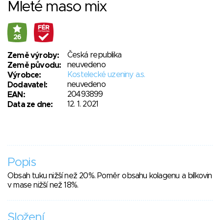
Mleté maso mix
26
Česká republika
Země výroby:
neuvedeno
Země původu:
Kostelecké uzeniny a.s.
Výrobce:
neuvedeno
Dodavatel:
20493899
EAN:
12. 1. 2021
Data ze dne:
Popis
Obsah tuku nižší než 20%. Poměr obsahu kolagenu a bílkovin
v mase nižší než 18%.
Složení