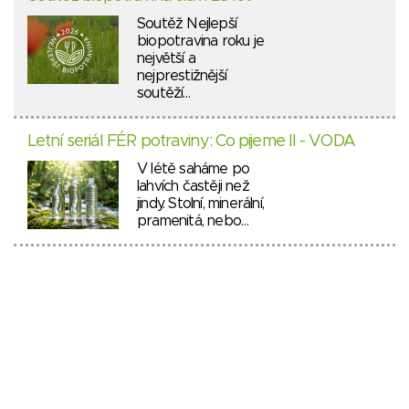
Soutěž Nejlepší
biopotravina roku je
největší a
nejprestižnější
soutěží…
Letní seriál FÉR potraviny: Co pijeme II - VODA
V létě saháme po
lahvích častěji než
jindy. Stolní, minerální,
pramenitá, nebo…