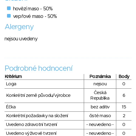
hovězí maso - 50%
vepřové maso - 50%
Alergeny
nejsou uvedeny
Podrobné hodnocení
Kritérium
Poznámka
Body
Loga
nejsou
0
Česká
Konkrétní země původu/výrobce
6
Republika
Éčka
bez aditiv
15
Konkrétní požadavky na složení
čisté maso
2
Uvedeno zdravotní tvrzení
- neuvedeno -
0
Uvedeno výživové tvrzení
- neuvedeno -
0