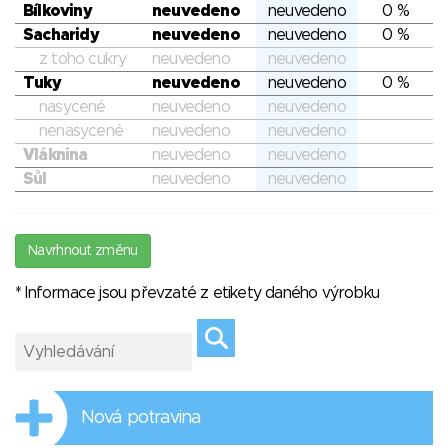
Bílkoviny
neuvedeno
neuvedeno
0 %
Sacharidy
neuvedeno
neuvedeno
0 %
z toho cukry
neuvedeno
neuvedeno
Tuky
neuvedeno
neuvedeno
0 %
nasycené
neuvedeno
neuvedeno
nenasycené
neuvedeno
neuvedeno
Vláknina
neuvedeno
neuvedeno
Sůl
neuvedeno
neuvedeno
Navrhnout změnu
* Informace jsou převzaté z etikety daného výrobku
Nová potravina