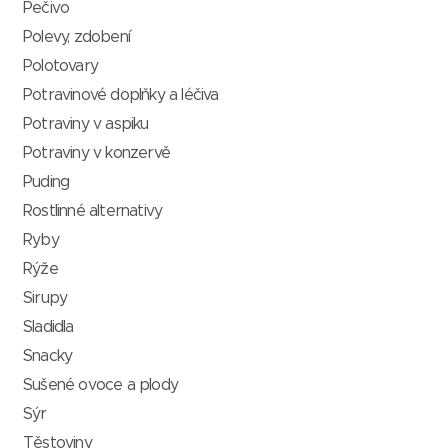
Pečivo
Polevy, zdobení
Polotovary
Potravinové doplňky a léčiva
Potraviny v aspiku
Potraviny v konzervě
Puding
Rostlinné alternativy
Ryby
Rýže
Sirupy
Sladidla
Snacky
Sušené ovoce a plody
Sýr
Těstoviny