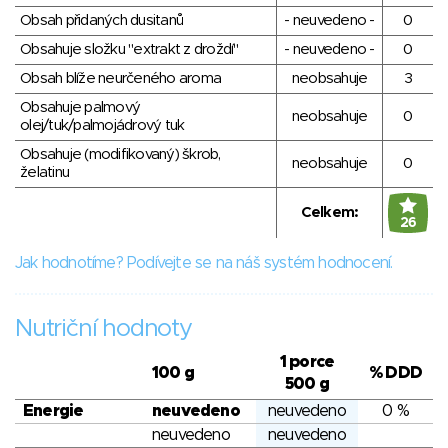
Obsah přidaných dusitanů
- neuvedeno -
0
Obsahuje složku "extrakt z droždí"
- neuvedeno -
0
Obsah blíže neurčeného aroma
neobsahuje
3
Obsahuje palmový
neobsahuje
0
olej/tuk/palmojádrový tuk
Obsahuje (modifikovaný) škrob,
neobsahuje
0
želatinu
Celkem:
26
Jak hodnotíme? Podívejte se na náš systém hodnocení.
Nutriční hodnoty
1 porce
100 g
% DDD
500 g
Energie
neuvedeno
neuvedeno
0 %
neuvedeno
neuvedeno