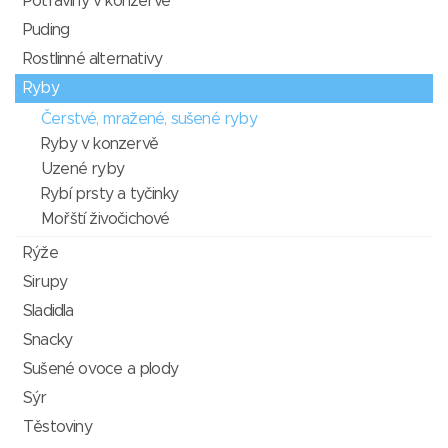
Potraviny v konzervě
Puding
Rostlinné alternativy
Ryby
Čerstvé, mražené, sušené ryby
Ryby v konzervě
Uzené ryby
Rybí prsty a tyčinky
Mořští živočichové
Rýže
Sirupy
Sladidla
Snacky
Sušené ovoce a plody
Sýr
Těstoviny