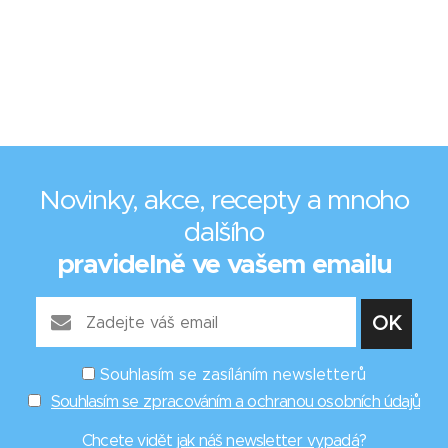
Novinky, akce, recepty a mnoho
dalšího
pravidelně ve vašem emailu
Souhlasím se zasíláním newsletterů
Souhlasím se zpracováním a ochranou osobních údajů
Chcete vidět
jak náš newsletter vypadá
?