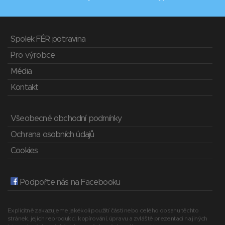
Spolek FÉR potravina
Pro výrobce
Média
Kontakt
Všeobecné obchodní podmínky
Ochrana osobních údajů
Cookies
Podpořte nás na Facebooku
Explicitně zakazujeme jakékoli použití části nebo celého obsahu těchto
stránek, jejich reprodukci, kopírování, úpravu a zvláště prezentaci na jiných