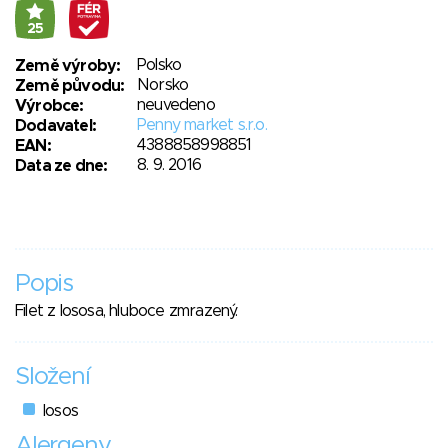
25
Polsko
Země výroby:
Norsko
Země původu:
neuvedeno
Výrobce:
Penny market s.r.o.
Dodavatel:
4388858998851
EAN:
8. 9. 2016
Data ze dne:
Popis
Filet z lososa, hluboce zmrazený.
Složení
losos
Alergeny