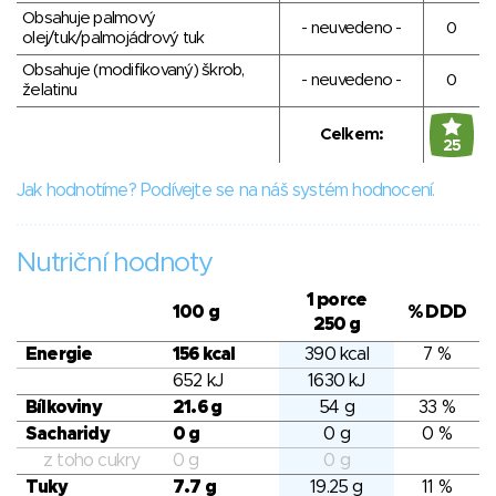
Obsahuje palmový
- neuvedeno -
0
olej/tuk/palmojádrový tuk
Obsahuje (modifikovaný) škrob,
- neuvedeno -
0
želatinu
Celkem:
25
Jak hodnotíme? Podívejte se na náš systém hodnocení.
Nutriční hodnoty
1 porce
100 g
% DDD
250 g
Energie
156 kcal
390 kcal
7 %
652 kJ
1630 kJ
Bílkoviny
21.6 g
54 g
33 %
Sacharidy
0 g
0 g
0 %
z toho cukry
0 g
0 g
Tuky
7.7 g
19.25 g
11 %