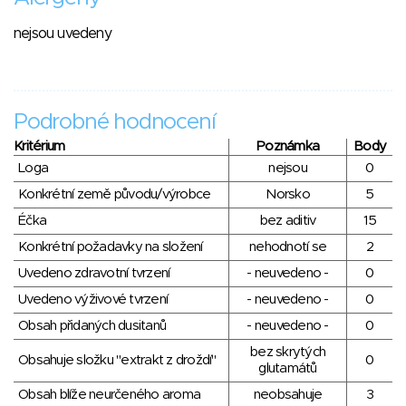
nejsou uvedeny
Podrobné hodnocení
Kritérium
Poznámka
Body
Loga
nejsou
0
Konkrétní země původu/výrobce
Norsko
5
Éčka
bez aditiv
15
Konkrétní požadavky na složení
nehodnotí se
2
Uvedeno zdravotní tvrzení
- neuvedeno -
0
Uvedeno výživové tvrzení
- neuvedeno -
0
Obsah přidaných dusitanů
- neuvedeno -
0
bez skrytých
Obsahuje složku "extrakt z droždí"
0
glutamátů
Obsah blíže neurčeného aroma
neobsahuje
3