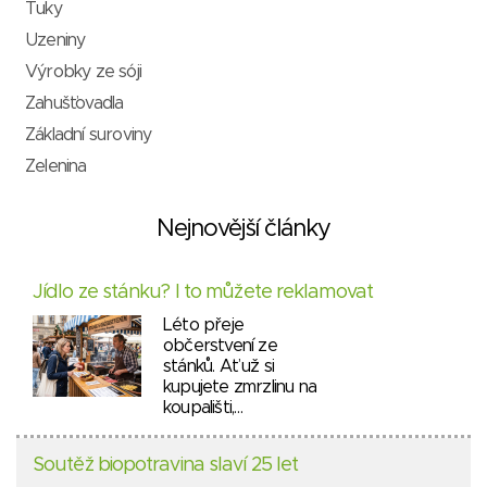
Tuky
Uzeniny
Výrobky ze sóji
Zahušťovadla
Základní suroviny
Zelenina
Nejnovější články
Jídlo ze stánku? I to můžete reklamovat
Léto přeje
občerstvení ze
stánků. Ať už si
kupujete zmrzlinu na
koupališti,…
Soutěž biopotravina slaví 25 let