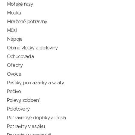
Mořské řasy
Mouka
Mražené potraviny
Müsli
Nápoje
Obilné vločky a obiloviny
Ochucovadla
Ořechy
Ovoce
Paštiky, pomazánky a saláty
Pečivo
Polevy, zdobení
Polotovary
Potravinové doplňky a léčiva
Potraviny v aspiku