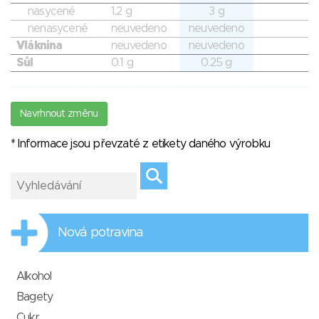
nasycené
1.2 g
3 g
nenasycené
neuvedeno
neuvedeno
Vláknina
neuvedeno
neuvedeno
Sůl
0.1 g
0.25 g
Navrhnout změnu
* Informace jsou převzaté z etikety daného výrobku
Nová potravina
Alkohol
Bagety
Cukr