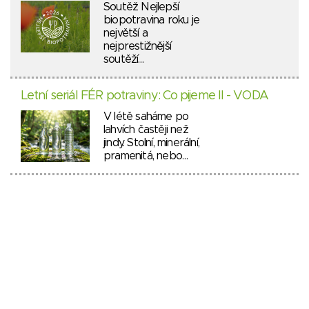
Soutěž Nejlepší
biopotravina roku je
největší a
nejprestižnější
soutěží…
Letní seriál FÉR potraviny: Co pijeme II - VODA
V létě saháme po
lahvích častěji než
jindy. Stolní, minerální,
pramenitá, nebo…