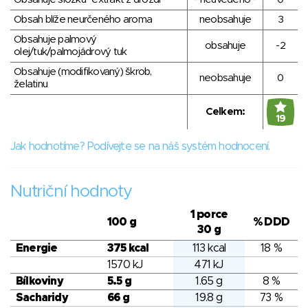
Obsah blíže neurčeného aroma
neobsahuje
3
Obsahuje palmový
obsahuje
-2
olej/tuk/palmojádrový tuk
Obsahuje (modifikovaný) škrob,
neobsahuje
0
želatinu
Celkem:
19
Jak hodnotíme? Podívejte se na náš systém hodnocení.
Nutriční hodnoty
1 porce
100 g
% DDD
30 g
Energie
375 kcal
113 kcal
18 %
1570 kJ
471 kJ
Bílkoviny
5.5 g
1.65 g
8 %
Sacharidy
66 g
19.8 g
73 %