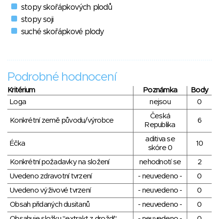
stopy skořápkových plodů
stopy soji
suché skořápkové plody
Podrobné hodnocení
Kritérium
Poznámka
Body
Loga
nejsou
0
Česká
Konkrétní země původu/výrobce
6
Republika
aditiva se
Éčka
10
skóre 0
Konkrétní požadavky na složení
nehodnotí se
2
Uvedeno zdravotní tvrzení
- neuvedeno -
0
Uvedeno výživové tvrzení
- neuvedeno -
0
Obsah přidaných dusitanů
- neuvedeno -
0
Obsahuje složku "extrakt z droždí"
- neuvedeno -
0