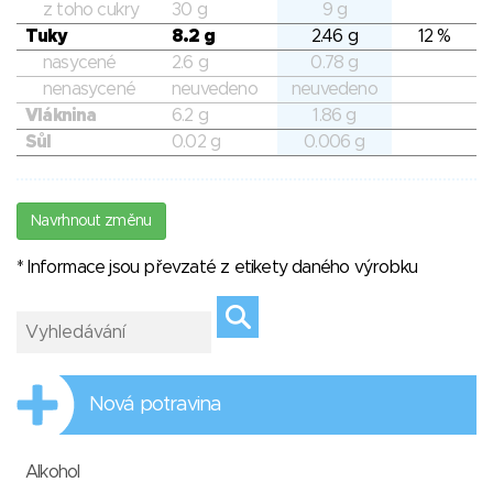
z toho cukry
30 g
9 g
Tuky
8.2 g
2.46 g
12 %
nasycené
2.6 g
0.78 g
nenasycené
neuvedeno
neuvedeno
Vláknina
6.2 g
1.86 g
Sůl
0.02 g
0.006 g
Navrhnout změnu
* Informace jsou převzaté z etikety daného výrobku
Nová potravina
Alkohol