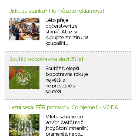
Jídlo ze stánku? I to můžete reklamovat
Léto přeje
občerstvení ze
stánků. Ať už si
kupujete zmrzlinu na
koupališti,…
Soutěž biopotravina slaví 25 let
Soutěž Nejlepší
biopotravina roku je
největší a
nejprestižnější
soutěží…
Letní seriál FÉR potraviny: Co pijeme II - VODA
V létě saháme po
lahvích častěji než
jindy. Stolní, minerální,
pramenitá, nebo…