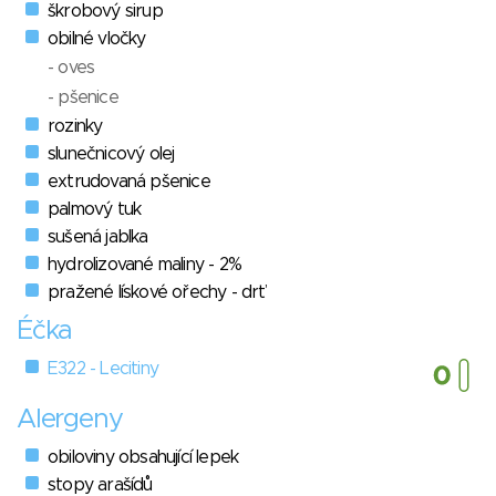
škrobový sirup
obilné vločky
- oves
- pšenice
rozinky
slunečnicový olej
extrudovaná pšenice
palmový tuk
sušená jablka
hydrolizované maliny - 2%
pražené lískové ořechy - drť
Éčka
E322 - Lecitiny
Alergeny
obiloviny obsahující lepek
stopy arašídů