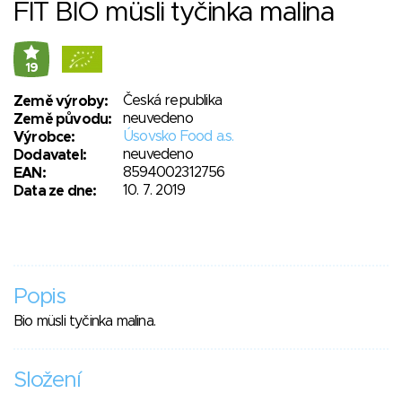
FIT BIO müsli tyčinka malina
19
Česká republika
Země výroby:
neuvedeno
Země původu:
Úsovsko Food a.s.
Výrobce:
neuvedeno
Dodavatel:
8594002312756
EAN:
10. 7. 2019
Data ze dne:
Popis
Bio müsli tyčinka malina.
Složení