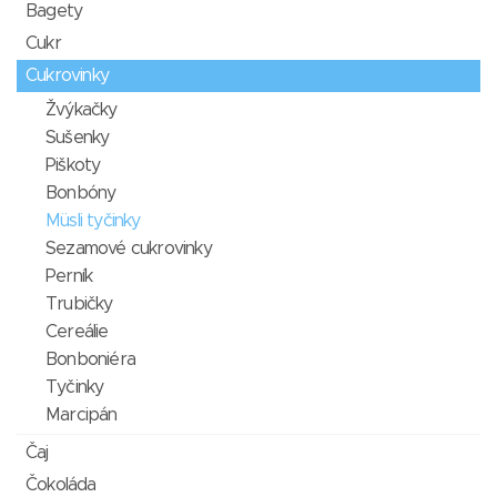
Bagety
Cukr
Cukrovinky
Žvýkačky
Sušenky
Piškoty
Bonbóny
Müsli tyčinky
Sezamové cukrovinky
Perník
Trubičky
Cereálie
Bonboniéra
Tyčinky
Marcipán
Čaj
Čokoláda