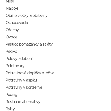
Müsli
Nápoje
Obilné vločky a obiloviny
Ochucovadla
Ořechy
Ovoce
Paštiky, pomazánky a saláty
Pečivo
Polevy, zdobení
Polotovary
Potravinové doplňky a léčiva
Potraviny v aspiku
Potraviny v konzervě
Puding
Rostlinné alternativy
Ryby