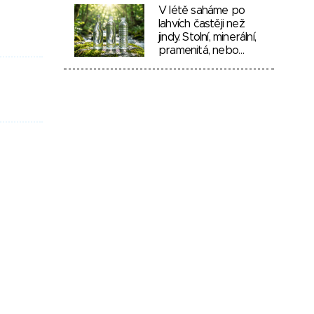
V létě saháme po
lahvích častěji než
jindy. Stolní, minerální,
pramenitá, nebo…