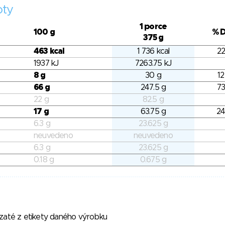
oty
1 porce
100 g
% 
375 g
463 kcal
1 736 kcal
22
1937 kJ
7263.75 kJ
8 g
30 g
12
66 g
247.5 g
73
22 g
82.5 g
17 g
63.75 g
24
6.3 g
23.625 g
neuvedeno
neuvedeno
6.3 g
23.625 g
0.18 g
0.675 g
vzaté z etikety daného výrobku