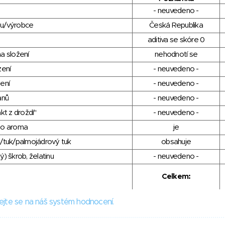
- neuvedeno -
du/výrobce
Česká Republika
aditiva se skóre 0
a složení
nehodnotí se
zení
- neuvedeno -
ení
- neuvedeno -
anů
- neuvedeno -
kt z droždí"
- neuvedeno -
ho aroma
je
/tuk/palmojádrový tuk
obsahuje
) škrob, želatinu
- neuvedeno -
Celkem:
ejte se na náš systém hodnocení.