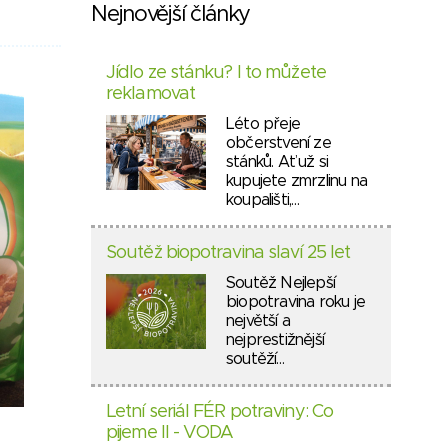
Nejnovější články
Jídlo ze stánku? I to můžete
reklamovat
Léto přeje
občerstvení ze
stánků. Ať už si
kupujete zmrzlinu na
koupališti,…
Soutěž biopotravina slaví 25 let
Soutěž Nejlepší
biopotravina roku je
největší a
nejprestižnější
soutěží…
Letní seriál FÉR potraviny: Co
pijeme II - VODA