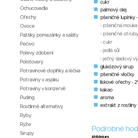
cukr
Ochucovadla
palmový olej
Ořechy
pšeničné lupínky 
- pšeničná mouka
Ovoce
- pšeničné otrub
Paštiky, pomazánky a saláty
- cukr
Pečivo
- jedlá sůl
Polevy, zdobení
- ječný sladový v
Polotovary
glukózový sirup
Potravinové doplňky a léčiva
pšeničné vločky
Potraviny v aspiku
lískové ořechy - 
Potraviny v konzervě
kakao
Puding
aroma
extrakt z rostlin
Rostlinné alternativy
Ryby
Rýže
Podrobné hod
Sirupy
Kritérium