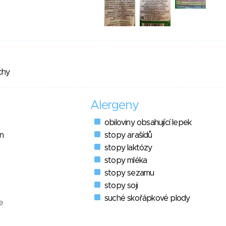
chy
Alergeny
obiloviny obsahující lepek
n
stopy arašídů
stopy laktózy
stopy mléka
stopy sezamu
stopy soji
suché skořápkové plody
e