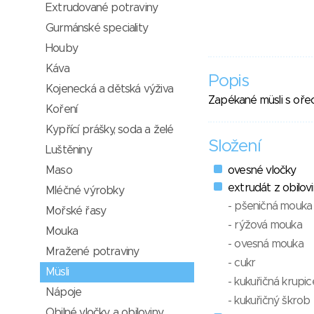
Extrudované potraviny
Gurmánské speciality
Houby
Káva
Popis
Kojenecká a dětská výživa
Zapékané müsli s oře
Koření
Kypřící prášky, soda a želé
Složení
Luštěniny
Maso
ovesné vločky
extrudát z obilovi
Mléčné výrobky
- pšeničná mouka
Mořské řasy
- rýžová mouka
Mouka
- ovesná mouka
Mražené potraviny
- cukr
Müsli
- kukuřičná krupic
Nápoje
- kukuřičný škrob
Obilné vločky a obiloviny