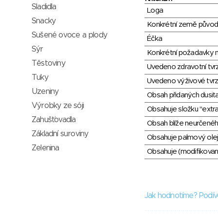
Sladidla
Loga
Snacky
Konkrétní země půvo
Sušené ovoce a plody
Éčka
Sýr
Konkrétní požadavky n
Těstoviny
Uvedeno zdravotní tvr
Tuky
Uvedeno výživové tvrz
Uzeniny
Obsah přidaných dusit
Výrobky ze sóji
Obsahuje složku "extra
Zahušťovadla
Obsah blíže neurčené
Základní suroviny
Obsahuje palmový olej
Zelenina
Obsahuje (modifikovaný
Jak hodnotíme? Podív