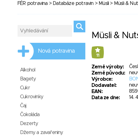
FÉR potravina
>
Databáze potravin
>
Müsli
> Müsli & Nu
Müsli & Nu
Nová potravina
11
Čes
Země výroby:
Alkohol
neu
Země původu:
Bagety
BONA
Výrobce:
neu
Dodavatel:
Cukr
859
EAN:
Cukrovinky
14. 
Data ze dne:
Čaj
Čokoláda
Dezerty
Džemy a zavařeniny