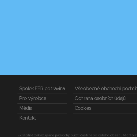
Spolek FÉR potravina
Všeobecné obchodní podmí
Pro výrobce
Ochrana osobních údajů
Média
Cookies
Kontakt
Explicitně zakazujeme jakékoli použití části nebo celého obsahu těchto st