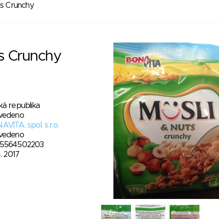
ts Crunchy
ts Crunchy
ká republika
vedeno
VITA, spol. s.r.o.
vedeno
5564502203
4. 2017