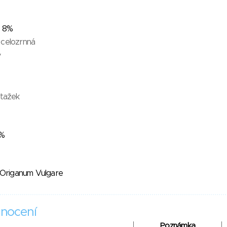
- 8%
 celozrnná
y
ýtažek
2%
y Origanum Vulgare
nocení
Poznámka