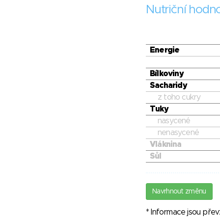
Nutriční hodn
Energie
Bílkoviny
Sacharidy
z toho cukry
Tuky
nasycené
nenasycené
Vláknina
Sůl
Navrhnout změnu
* Informace jsou pře