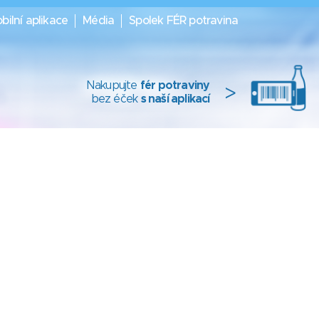
bilní aplikace
Média
Spolek FÉR potravina
Nakupujte
fér potraviny
>
bez éček
s naší aplikací