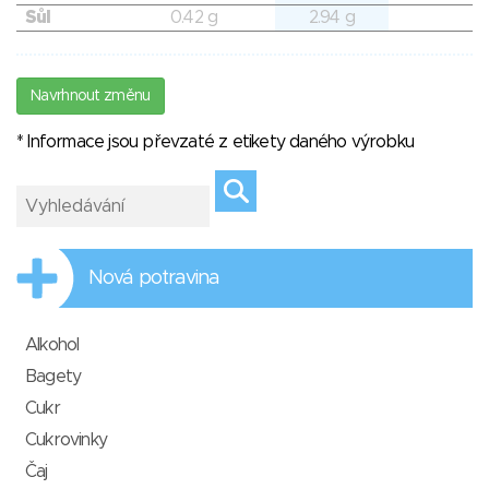
Sůl
0.42 g
2.94 g
Navrhnout změnu
* Informace jsou převzaté z etikety daného výrobku
Nová potravina
Alkohol
Bagety
Cukr
Cukrovinky
Čaj