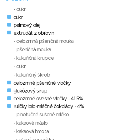
- cukr
cukr
palmový olej
extrudát z obilovin
- celozrnná pšeničná mouka
- pšeničná mouka
- kukuřičná krupice
- cukr
- kukuřičný škrob
celozrnné pšeničné vločky
glukózový sirup
celozrnné ovesné vločky - 41,5%
ruličky bílo-mléčné čokolády - 4%
- plnotučné sušené mléko
- kakaové máslo
- kakaová hmota