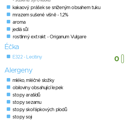
- sušená syrovátka
kakaový prášek se sníženým obsahem tuku
mrazem sušené višně - 1,2%
aroma
jedlá sůl
rostlinný extrakt - Origanum Vulgare
Éčka
E322 - Lecitiny
Alergeny
mléko, mléčné složky
obiloviny obsahující lepek
stopy arašídů
stopy sezamu
stopy skořápkových plodů
stopy soji