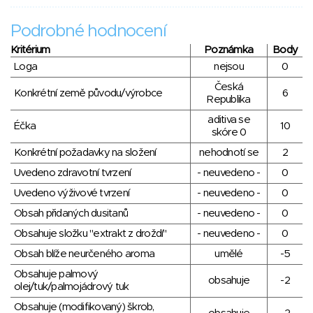
Podrobné hodnocení
Kritérium
Poznámka
Body
Loga
nejsou
0
Česká
Konkrétní země původu/výrobce
6
Republika
aditiva se
Éčka
10
skóre 0
Konkrétní požadavky na složení
nehodnotí se
2
Uvedeno zdravotní tvrzení
- neuvedeno -
0
Uvedeno výživové tvrzení
- neuvedeno -
0
Obsah přidaných dusitanů
- neuvedeno -
0
Obsahuje složku "extrakt z droždí"
- neuvedeno -
0
Obsah blíže neurčeného aroma
umělé
-5
Obsahuje palmový
obsahuje
-2
olej/tuk/palmojádrový tuk
Obsahuje (modifikovaný) škrob,