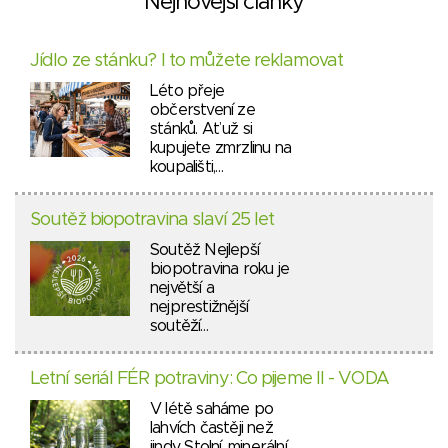
Nejnovější články
Jídlo ze stánku? I to můžete reklamovat
Léto přeje
občerstvení ze
stánků. Ať už si
kupujete zmrzlinu na
koupališti,…
Soutěž biopotravina slaví 25 let
Soutěž Nejlepší
biopotravina roku je
největší a
nejprestižnější
soutěží…
Letní seriál FÉR potraviny: Co pijeme II - VODA
V létě saháme po
lahvích častěji než
jindy. Stolní, minerální,