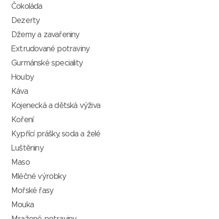
Čokoláda
Dezerty
Džemy a zavařeniny
Extrudované potraviny
Gurmánské speciality
Houby
Káva
Kojenecká a dětská výživa
Koření
Kypřící prášky, soda a želé
Luštěniny
Maso
Mléčné výrobky
Mořské řasy
Mouka