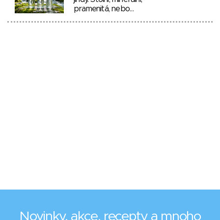
pramenitá, nebo…
Novinky, akce, recepty a mnoho