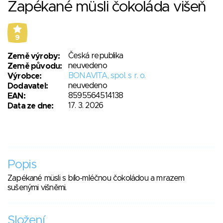
Zapékané müsli čokoláda višeň
9
Česká republika
Země výroby:
neuvedeno
Země původu:
BONAVITA, spol. s r. o.
Výrobce:
neuvedeno
Dodavatel:
8595564514138
EAN:
17. 3. 2026
Data ze dne:
Popis
Zapékané müsli s bílo-mléčnou čokoládou a mrazem
sušenými višněmi.
Složení