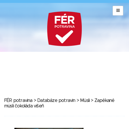
FÉR potravina
>
Databáze potravin
>
Müsli
> Zapékané
müsli čokoláda višeň