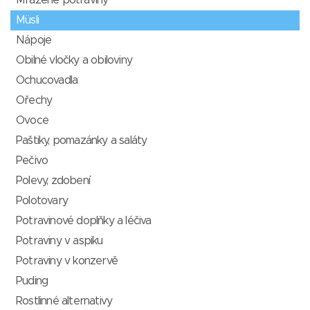
Mražené potraviny
Müsli
Nápoje
Obilné vločky a obiloviny
Ochucovadla
Ořechy
Ovoce
Paštiky, pomazánky a saláty
Pečivo
Polevy, zdobení
Polotovary
Potravinové doplňky a léčiva
Potraviny v aspiku
Potraviny v konzervě
Puding
Rostlinné alternativy