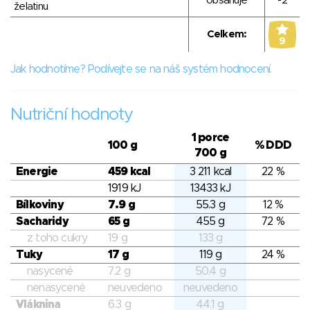
obsahuje
-2
želatinu
Celkem:
9
Jak hodnotíme? Podívejte se na náš systém hodnocení.
Nutriční hodnoty
1 porce
100 g
% DDD
700 g
Energie
459 kcal
3 211 kcal
22 %
1919 kJ
13433 kJ
Bílkoviny
7.9 g
55.3 g
12 %
Sacharidy
65 g
455 g
72 %
z toho cukry
19 g
133 g
Tuky
17 g
119 g
24 %
nasycené
7.2 g
50.4 g
nenasycené
neuvedeno
neuvedeno
Vláknina
6.3 g
44.1 g