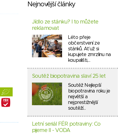
Nejnovější články
Jídlo ze stánku? I to můžete
reklamovat
Léto přeje
občerstvení ze
stánků. Ať už si
kupujete zmrzlinu na
koupališti,…
Soutěž biopotravina slaví 25 let
Soutěž Nejlepší
biopotravina roku je
největší a
nejprestižnější
soutěží…
Letní seriál FÉR potraviny: Co
pijeme II - VODA