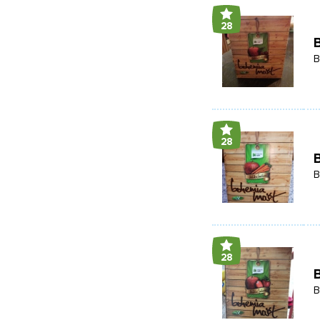
28
B
B
28
B
28
B