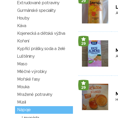
29
Extrudované potraviny
L
Gurmánské speciality
A
Houby
Káva
Kojenecká a dětská výživa
Koření
29
Kypřící prášky, soda a želé
Luštěniny
A
Maso
Mléčné výrobky
Mořské řasy
Mouka
29
Mražené potraviny
H
Müsli
Nápoje