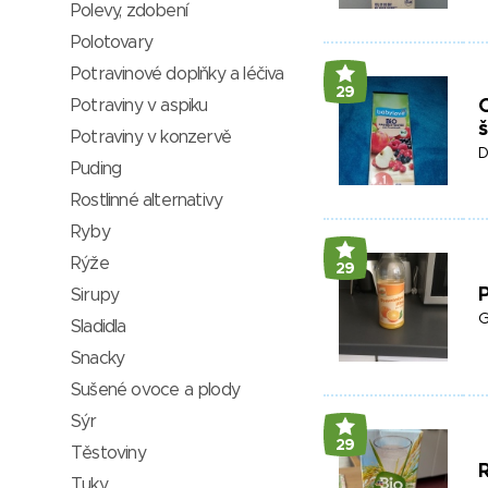
Polevy, zdobení
Polotovary
Potravinové doplňky a léčiva
29
Potraviny v aspiku
Potraviny v konzervě
D
Puding
Rostlinné alternativy
Ryby
Rýže
29
Sirupy
G
Sladidla
Snacky
Sušené ovoce a plody
Sýr
29
Těstoviny
Tuky