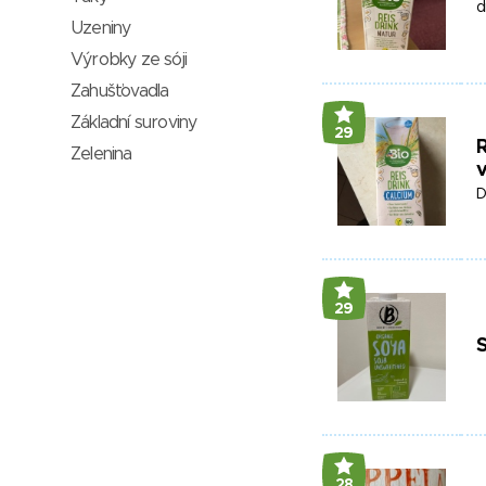
d
Uzeniny
Výrobky ze sóji
Zahušťovadla
Základní suroviny
29
R
Zelenina
D
29
S
28