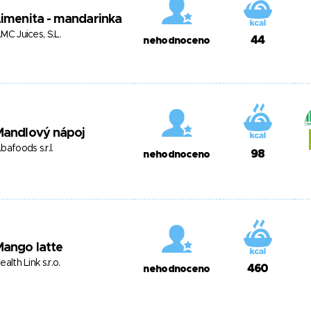
imenita - mandarinka
MC Juices, S.L.
44
nehodnoceno
Mandlový nápoj
bafoods s.r.l.
98
nehodnoceno
Mango latte
ealth Link s.r.o.
460
nehodnoceno