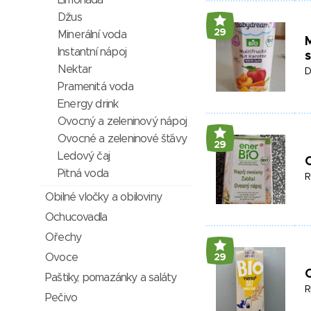
Limonáda
Džus
29
Minerální voda
M
Instantní nápoj
Nektar
D
Pramenitá voda
Energy drink
Ovocný a zeleninový nápoj
Ovocné a zeleninové šťávy
29
Ledový čaj
Pitná voda
R
Obilné vločky a obiloviny
Ochucovadla
Ořechy
Ovoce
29
Paštiky, pomazánky a saláty
R
Pečivo