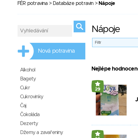
FÉR potravina
>
Databáze potravin
>
Nápoje
Nápoje
Filtr
Nová potravina
Nejlépe hodnocen
Alkohol
Bagety
Cukr
29
Cukrovinky
J
Čaj
Čokoláda
Dezerty
Džemy a zavařeniny