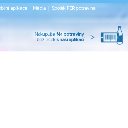
bilní aplikace
Média
Spolek FÉR potravina
Nakupujte
fér potraviny
>
bez éček
s naší aplikací