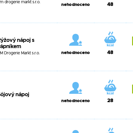
m drogerie markt s.r.o.
48
nehodnoceno
ýžový nápoj s
vápníkem
48
nehodnoceno
M Drogerie Markt s.r.o.
ójový nápoj
28
nehodnoceno