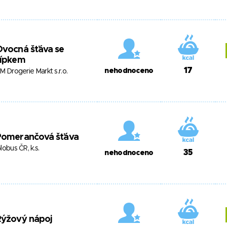
Ovocná šťáva se
šípkem
17
nehodnoceno
M Drogerie Markt s.r.o.
Pomerančová šťáva
lobus ČR, k.s.
35
nehodnoceno
Rýžový nápoj