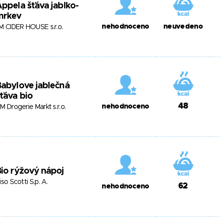
ppela šťáva jablko-
mrkev
nehodnoceno
neuvedeno
M CIDER HOUSE s.r.o.
abylove jablečná
ťáva bio
48
nehodnoceno
M Drogerie Markt s.r.o.
io rýžový nápoj
iso Scotti S.p. A.
62
nehodnoceno