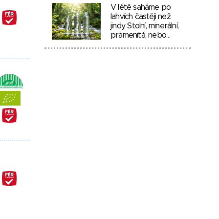
V létě saháme po
lahvích častěji než
jindy. Stolní, minerální,
pramenitá, nebo…