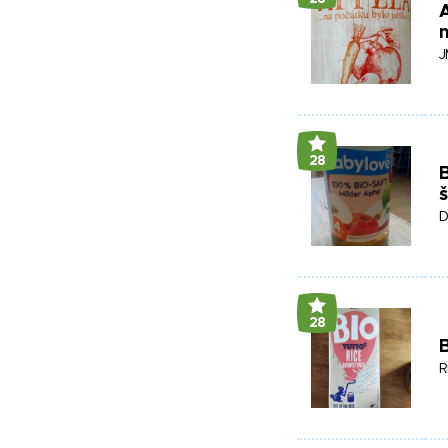
A
J
28
B
š
D
28
B
R