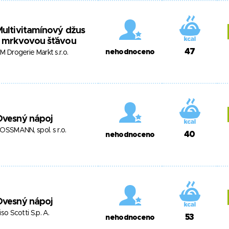
ultivitamínový džus
s mrkvovou šťávou
47
nehodnoceno
M Drogerie Markt s.r.o.
Ovesný nápoj
OSSMANN, spol. s r.o.
40
nehodnoceno
Ovesný nápoj
iso Scotti S.p. A.
53
nehodnoceno