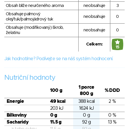
Obsah blíže neurčeného aroma
neobsahuje
3
Obsahuje palmový
neobsahuje
0
olej/tuk/palmojádrový tuk
Obsahuje (modifikovaný) škrob,
neobsahuje
0
želatinu
Celkem:
15
Jak hodnotíme? Podívejte se na náš systém hodnocení.
Nutriční hodnoty
1 porce
100 g
% DDD
800 g
Energie
49 kcal
388 kcal
2 %
203 kJ
1624 kJ
Bílkoviny
0 g
0 g
0 %
Sacharidy
11.5 g
92 g
13 %