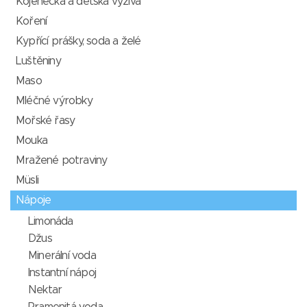
Kojenecká a dětská výživa
Koření
Kypřící prášky, soda a želé
Luštěniny
Maso
Mléčné výrobky
Mořské řasy
Mouka
Mražené potraviny
Müsli
Nápoje
Limonáda
Džus
Minerální voda
Instantní nápoj
Nektar