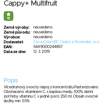
Cappy+ Multifruit
15
neuvedeno
Země výroby:
neuvedeno
Země původu:
neuvedeno
Výrobce:
Coca-Cola HBC Česko a Slovensko, s.r.o.
Dodavatel:
5449000244857
EAN:
12. 3. 2019
Data ze dne:
Popis
Vícedruhový ovocný nápoj z koncentrátu.Pasterizováno.
Obohaceno vitaminem C, s kapkou medu, 100% denní
potřeby vitaminu C v jedné porci 250 ml. Obsah ovocné
složky min. 55%