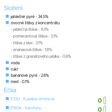
Složení
jablečné pyré - 34,5%
ovocné šťávy z koncentrátu
- jablečná šťáva - 9,3%
- pomerančová šťáva - 3,1%
- šťáva z kiwi - 3,1%
- ananasová šťáva - 1,8%
- šťáva z granátového jablka - 0,6%
voda
cukr
banánové pyré - 2,6%
med - 0,1%
Éčka
E330 - Kyselina citronová
E160a - Karoteny