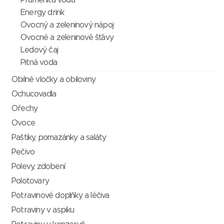
Pramenitá voda
Energy drink
Ovocný a zeleninový nápoj
Ovocné a zeleninové šťávy
Ledový čaj
Pitná voda
Obilné vločky a obiloviny
Ochucovadla
Ořechy
Ovoce
Paštiky, pomazánky a saláty
Pečivo
Polevy, zdobení
Polotovary
Potravinové doplňky a léčiva
Potraviny v aspiku