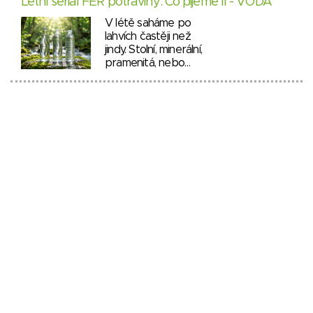
Letní seriál FÉR potraviny: Co pijeme II - VODA
V létě saháme po
lahvích častěji než
jindy. Stolní, minerální,
pramenitá, nebo…