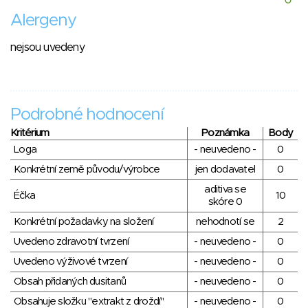
Alergeny
nejsou uvedeny
Podrobné hodnocení
Kritérium
Poznámka
Body
Loga
- neuvedeno -
0
Konkrétní země původu/výrobce
jen dodavatel
0
aditiva se
Éčka
10
skóre 0
Konkrétní požadavky na složení
nehodnotí se
2
Uvedeno zdravotní tvrzení
- neuvedeno -
0
Uvedeno výživové tvrzení
- neuvedeno -
0
Obsah přidaných dusitanů
- neuvedeno -
0
Obsahuje složku "extrakt z droždí"
- neuvedeno -
0