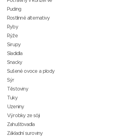
Potraviny v konzervě
Puding
Rostlinné alternativy
Ryby
Rýže
Sirupy
Sladidla
Snacky
Sušené ovoce a plody
Sýr
Těstoviny
Tuky
Uzeniny
Výrobky ze sóji
Zahušťovadla
Základní suroviny