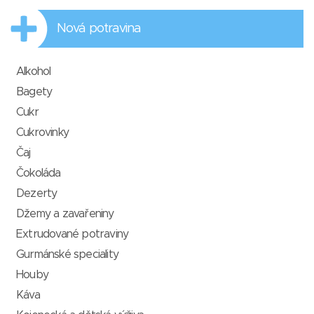
Nová potravina
Alkohol
Bagety
Cukr
Cukrovinky
Čaj
Čokoláda
Dezerty
Džemy a zavařeniny
Extrudované potraviny
Gurmánské speciality
Houby
Káva