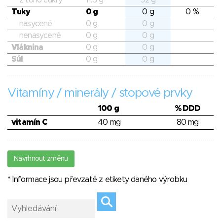
z toho cukry
11.5 g
92 g
Tuky
0 g
0 g
0 %
nasycené
0 g
0 g
nenasycené
0 g
0 g
Vláknina
0 g
0 g
Sůl
0 g
0 g
Vitamíny / minerály / stopové prvky
100 g
% DDD
vitamín C
40 mg
80 mg
Navrhnout změnu
* Informace jsou převzaté z etikety daného výrobku