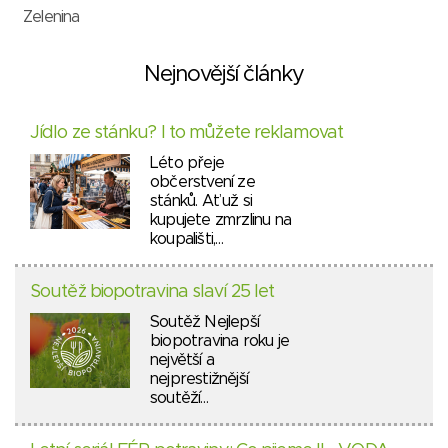
Zelenina
Nejnovější články
Jídlo ze stánku? I to můžete reklamovat
Léto přeje
občerstvení ze
stánků. Ať už si
kupujete zmrzlinu na
koupališti,…
Soutěž biopotravina slaví 25 let
Soutěž Nejlepší
biopotravina roku je
největší a
nejprestižnější
soutěží…