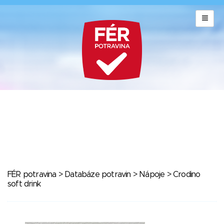
FÉR potravina
>
Databáze potravin
>
Nápoje
> Crodino
soft drink