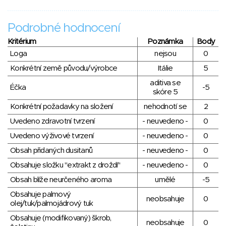
Podrobné hodnocení
Kritérium
Poznámka
Body
Loga
nejsou
0
Konkrétní země původu/výrobce
Itálie
5
aditiva se
Éčka
-5
skóre 5
Konkrétní požadavky na složení
nehodnotí se
2
Uvedeno zdravotní tvrzení
- neuvedeno -
0
Uvedeno výživové tvrzení
- neuvedeno -
0
Obsah přidaných dusitanů
- neuvedeno -
0
Obsahuje složku "extrakt z droždí"
- neuvedeno -
0
Obsah blíže neurčeného aroma
umělé
-5
Obsahuje palmový
neobsahuje
0
olej/tuk/palmojádrový tuk
Obsahuje (modifikovaný) škrob,
neobsahuje
0