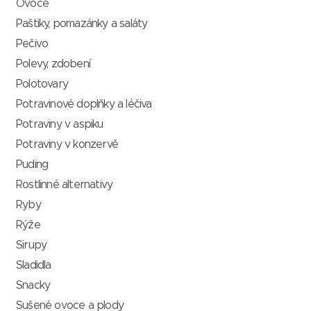
Ovoce
Paštiky, pomazánky a saláty
Pečivo
Polevy, zdobení
Polotovary
Potravinové doplňky a léčiva
Potraviny v aspiku
Potraviny v konzervě
Puding
Rostlinné alternativy
Ryby
Rýže
Sirupy
Sladidla
Snacky
Sušené ovoce a plody