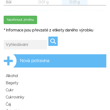
Sůl
0.01 g
0.01 g
Navrhnout změnu
* Informace jsou převzaté z etikety daného výrobku
Nová potravina
Alkohol
Bagety
Cukr
Cukrovinky
Čaj