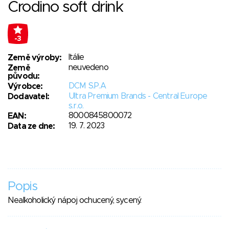
Crodino soft drink
-3
Itálie
Země výroby:
neuvedeno
Země
původu:
DCM S.P.A
Výrobce:
Ultra Premium Brands - Central Europe
Dodavatel:
s.r.o.
8000845800072
EAN:
19. 7. 2023
Data ze dne:
Popis
Nealkoholický nápoj ochucený, sycený.