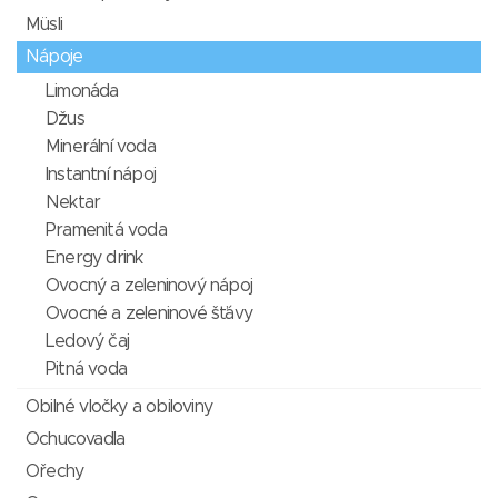
Müsli
Nápoje
Limonáda
Džus
Minerální voda
Instantní nápoj
Nektar
Pramenitá voda
Energy drink
Ovocný a zeleninový nápoj
Ovocné a zeleninové šťávy
Ledový čaj
Pitná voda
Obilné vločky a obiloviny
Ochucovadla
Ořechy