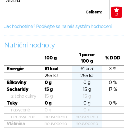
želatinu
Celkem:
-3
Jak hodnotíme? Podívejte se na náš systém hodnocení.
Nutriční hodnoty
1 porce
100 g
% DDD
100 g
Energie
61 kcal
61 kcal
3 %
255 kJ
255 kJ
Bílkoviny
0 g
0 g
0 %
Sacharidy
15 g
15 g
17 %
z toho cukry
15 g
15 g
Tuky
0 g
0 g
0 %
nasycené
0 g
0 g
nenasycené
neuvedeno
neuvedeno
Vláknina
neuvedeno
neuvedeno