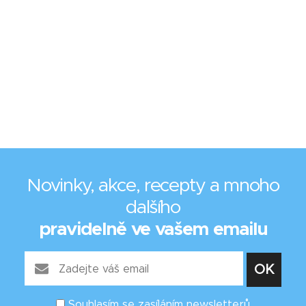
Novinky, akce, recepty a mnoho
dalšího
pravidelně ve vašem emailu
Souhlasím se zasíláním newsletterů