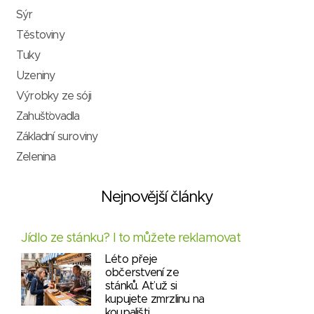
Sýr
Těstoviny
Tuky
Uzeniny
Výrobky ze sóji
Zahušťovadla
Základní suroviny
Zelenina
Nejnovější články
Jídlo ze stánku? I to můžete reklamovat
Léto přeje
občerstvení ze
stánků. Ať už si
kupujete zmrzlinu na
koupališti,…