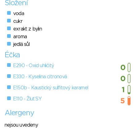
Složení
voda
cukr
exrakt z bylin
aroma
jedlá sůl
Éčka
E290 - Oxid uhličitý
E330 - Kyselina citronová
E150b - Kaustický sulfitový karamel
E110 - Žluť SY
Alergeny
nejsou uvedeny