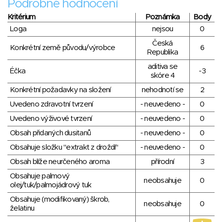
Podrobné hodnocení
Kritérium
Poznámka
Body
Loga
nejsou
0
Česká
Konkrétní země původu/výrobce
6
Republika
aditiva se
Éčka
-3
skóre 4
Konkrétní požadavky na složení
nehodnotí se
2
Uvedeno zdravotní tvrzení
- neuvedeno -
0
Uvedeno výživové tvrzení
- neuvedeno -
0
Obsah přidaných dusitanů
- neuvedeno -
0
Obsahuje složku "extrakt z droždí"
- neuvedeno -
0
Obsah blíže neurčeného aroma
přírodní
3
Obsahuje palmový
neobsahuje
0
olej/tuk/palmojádrový tuk
Obsahuje (modifikovaný) škrob,
neobsahuje
0
želatinu