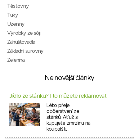
Těstoviny
Tuky
Uzeniny
Výrobky ze sóji
Zahušťovadla
Základní suroviny
Zelenina
Nejnovější články
Jídlo ze stánku? I to můžete reklamovat
Léto přeje
občerstvení ze
stánků. Ať už si
kupujete zmrzlinu na
koupališti,…