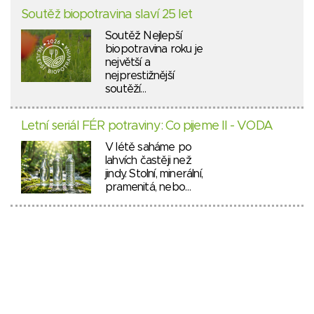
Soutěž biopotravina slaví 25 let
Soutěž Nejlepší
biopotravina roku je
největší a
nejprestižnější
soutěží…
Letní seriál FÉR potraviny: Co pijeme II - VODA
V létě saháme po
lahvích častěji než
jindy. Stolní, minerální,
pramenitá, nebo…