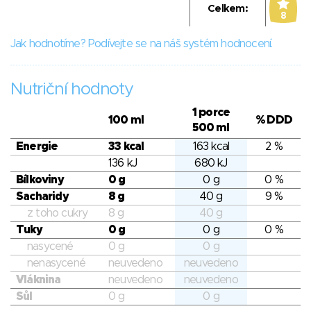
Celkem:
8
Jak hodnotíme? Podívejte se na náš systém hodnocení.
Nutriční hodnoty
1 porce
100 ml
% DDD
500 ml
Energie
33 kcal
163 kcal
2 %
136 kJ
680 kJ
Bílkoviny
0 g
0 g
0 %
Sacharidy
8 g
40 g
9 %
z toho cukry
8 g
40 g
Tuky
0 g
0 g
0 %
nasycené
0 g
0 g
nenasycené
neuvedeno
neuvedeno
Vláknina
neuvedeno
neuvedeno
Sůl
0 g
0 g