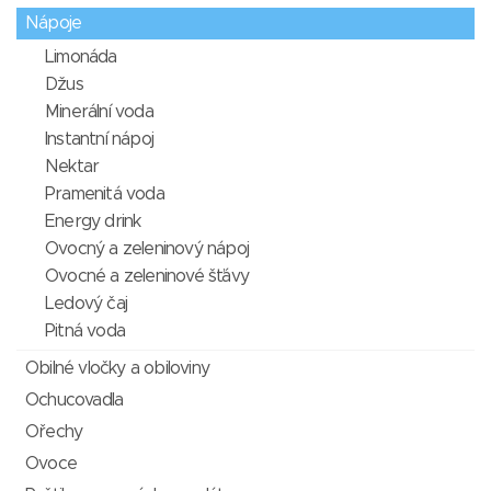
Nápoje
Limonáda
Džus
Minerální voda
Instantní nápoj
Nektar
Pramenitá voda
Energy drink
Ovocný a zeleninový nápoj
Ovocné a zeleninové šťávy
Ledový čaj
Pitná voda
Obilné vločky a obiloviny
Ochucovadla
Ořechy
Ovoce