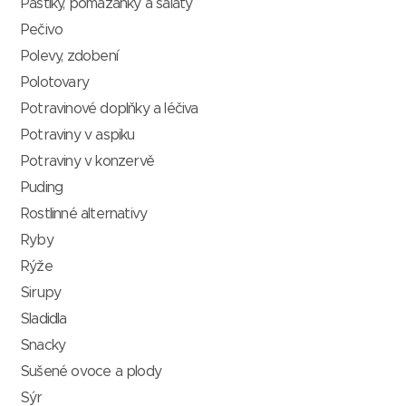
Paštiky, pomazánky a saláty
Pečivo
Polevy, zdobení
Polotovary
Potravinové doplňky a léčiva
Potraviny v aspiku
Potraviny v konzervě
Puding
Rostlinné alternativy
Ryby
Rýže
Sirupy
Sladidla
Snacky
Sušené ovoce a plody
Sýr