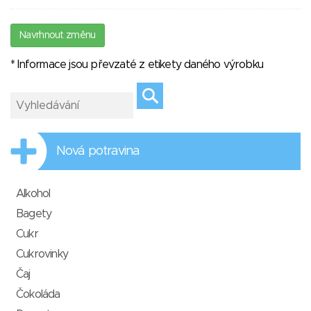
Navrhnout změnu
* Informace jsou převzaté z etikety daného výrobku
Nová potravina
Alkohol
Bagety
Cukr
Cukrovinky
Čaj
Čokoláda