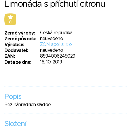
Limonáda s příchutí citronu
8
Česká republika
Země výroby:
neuvedeno
Země původu:
ZON spol. s. r. o.
Výrobce:
neuvedeno
Dodavatel:
8594006245029
EAN:
16. 10. 2019
Data ze dne:
Popis
Bez náhradních sladidel
Složení