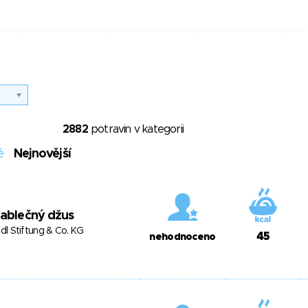
2882
potravin v kategorii
é
Nejnovější
ablečný džus
idl Stiftung & Co. KG
45
nehodnoceno