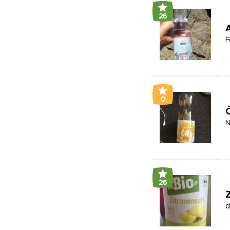
26
A
F
0
Č
N
26
Z
d