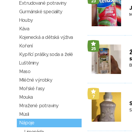
23
Extrudované potraviny
J
Gurmánské speciality
M
Houby
Káva
Kojenecká a dětská výživa
Koření
25
Ž
Kypřící prášky, soda a želé
Luštěniny
B
Maso
Mléčné výrobky
Mořské řasy
7
Mouka
S
Mražené potraviny
S
Müsli
Nápoje