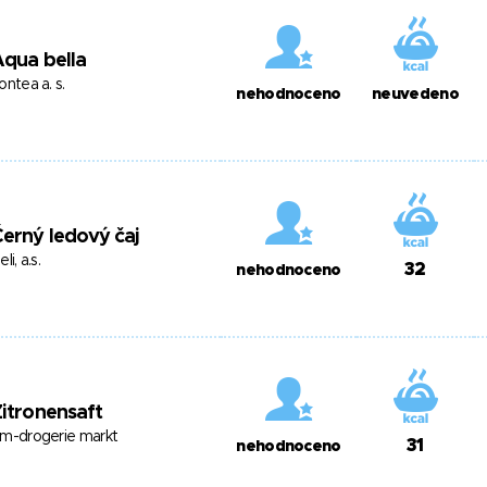
qua bella
ontea a. s.
nehodnoceno
neuvedeno
erný ledový čaj
eli, a.s.
32
nehodnoceno
itronensaft
m-drogerie markt
31
nehodnoceno