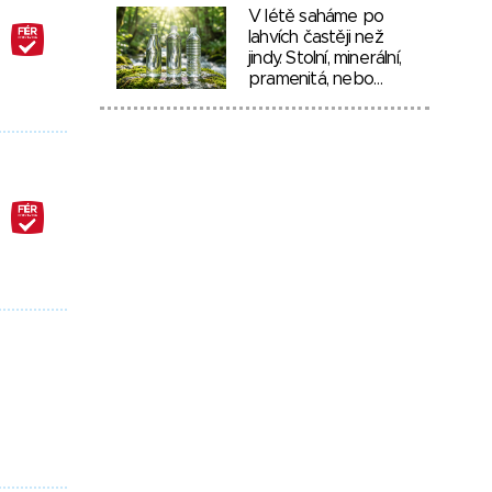
V létě saháme po
lahvích častěji než
jindy. Stolní, minerální,
pramenitá, nebo…