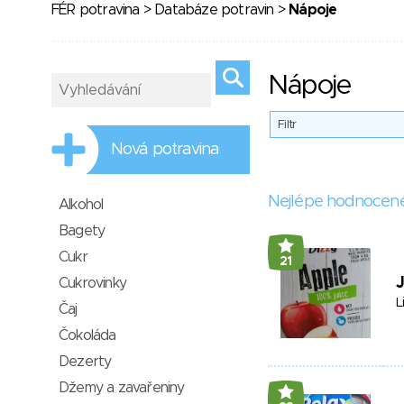
FÉR potravina
>
Databáze potravin
>
Nápoje
Nápoje
Filtr
Nová potravina
Nejlépe hodnocen
Alkohol
Bagety
Cukr
21
J
Cukrovinky
L
Čaj
Čokoláda
Dezerty
Džemy a zavařeniny