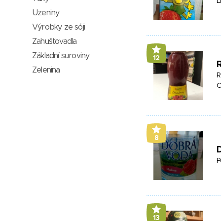
L
Uzeniny
Výrobky ze sóji
Zahušťovadla
Základní suroviny
12
Zelenina
R
8
P
13