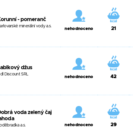
Korunní - pomeranč
arlovarské minerální vody a.s.
21
nehodnoceno
Jablkový džus
idl Discount SRL
42
nehodnoceno
obrá voda zelený čaj
jahoda
29
nehodnoceno
oděbradka a.s.