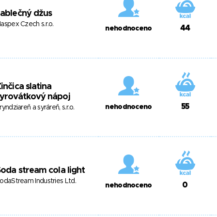
ablečný džus
aspex Czech s.r.o.
44
nehodnoceno
inčica slatina
syrovátkový nápoj
55
nehodnoceno
ryndziareň a syráreň, s.r.o.
oda stream cola light
odaStream Industries Ltd.
0
nehodnoceno