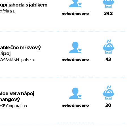
upí jahoda s jablkem
ofola a.s.
342
nehodnoceno
Jablečno mrkvový
nápoj
43
nehodnoceno
OSSMANN,spol.s.r.o.
loe vera nápoj
mangový
20
nehodnoceno
KF Corporation