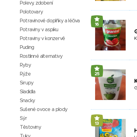
Polevy, zdobení
Polotovary
Potravinové doplňky a léčiva
16
Potraviny v aspiku
G
Potraviny v konzervě
K
Puding
Rostlinné alternativy
Ryby
Rýže
25
Sirupy
G
Sladidla
Snacky
Sušené ovoce a plody
Sýr
13
Těstoviny
H
Tuky