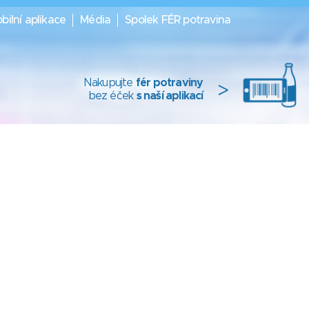
bilní aplikace
Média
Spolek FÉR potravina
Nakupujte
fér potraviny
>
bez éček
s naší aplikací