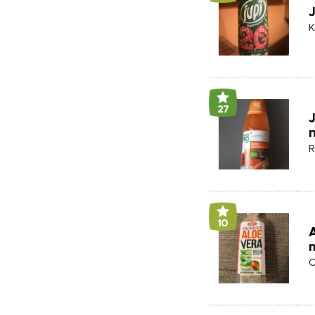
J
K
27
R
10
A
O