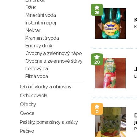
Limonáda
Džus
26
Minerální voda
Instantní nápoj
K
Nektar
Pramenitá voda
Energy drink
Ovocný a zeleninový nápoj
Ovocné a zeleninové šťávy
20
Ledový čaj
Pitná voda
L
Obilné vločky a obiloviny
Ochucovadla
Ořechy
0
Ovoce
D
Paštiky, pomazánky a saláty
P
Pečivo