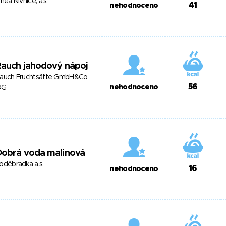
inea Nivnice, a.s.
41
nehodnoceno
Rauch jahodový nápoj
auch Fruchtsäfte GmbH&Co
56
nehodnoceno
OG
Dobrá voda malinová
oděbradka a.s.
16
nehodnoceno