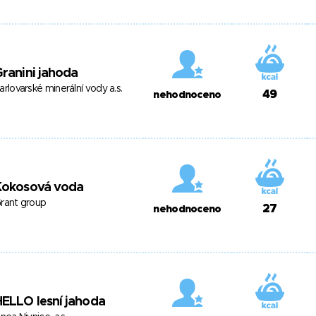
ranini jahoda
arlovarské minerální vody a.s.
49
nehodnoceno
Kokosová voda
rant group
27
nehodnoceno
ELLO lesní jahoda