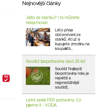
Nejnovější články
Jídlo ze stánku? I to můžete
reklamovat
Léto přeje
občerstvení ze
stánků. Ať už si
kupujete zmrzlinu na
koupališti,…
Soutěž biopotravina slaví 25 let
Soutěž Nejlepší
biopotravina roku je
největší a
nejprestižnější
soutěží…
Letní seriál FÉR potraviny: Co
pijeme II - VODA