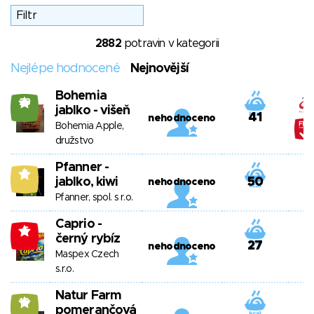
2882
potravin v kategorii
Nejlépe hodnocené
Nejnovější
Bohemia
28
jablko - višeň
41
nehodnoceno
Bohemia Apple,
družstvo
Pfanner -
7
jablko, kiwi
50
nehodnoceno
Pfanner, spol. s r.o.
Caprio -
-6
černý rybíz
27
nehodnoceno
Maspex Czech
s.r.o.
Natur Farm
10
pomerančová