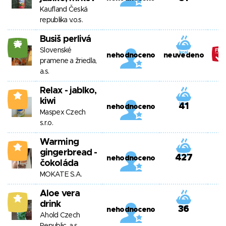
Kaufland Česká
republika v.o.s.
Busiš perlivá
25
Slovenské
nehodnoceno
neuvedeno
pramene a žriedla,
a.s.
Relax - jablko,
2
kiwi
41
nehodnoceno
Maspex Czech
s.r.o.
Warming
3
gingerbread -
427
nehodnoceno
čokoláda
MOKATE S.A.
Aloe vera
7
drink
36
nehodnoceno
Ahold Czech