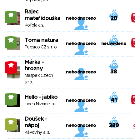
Republic, a.s.
Rajec
21
mateřidouška
20
nehodnoceno
Kofola a.s.
Toma natura
21
nehodnoceno
neuvedeno
Pepsico CZ s. r. o.
Márka -
-6
hrozny
38
nehodnoceno
Maspex Czech
s.r.o.
Hello - jablko
21
41
nehodnoceno
Linea Nivnice, a.s.
Doušek -
14
nápoj
389
nehodnoceno
Kávoviny a. s.