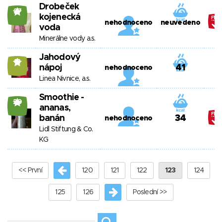
Drobeček
27
kojenecká
nehodnoceno
neuvedeno
voda
Minerálne vody a.s.
Jahodový
13
nápoj
41
nehodnoceno
Linea Nivnice, a.s.
Smoothie -
20
ananas,
banán
34
nehodnoceno
Lidl Stiftung & Co.
KG
<< První
120
121
122
123
124
125
126
Poslední >>