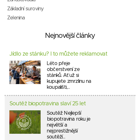
Základní suroviny
Zelenina
Nejnovější články
Jídlo ze stánku? I to můžete reklamovat
Léto přeje
občerstvení ze
stánků. Ať už si
kupujete zmrzlinu na
koupališti,…
Soutěž biopotravina slaví 25 let
Soutěž Nejlepší
biopotravina roku je
největší a
nejprestižnější
soutěží…