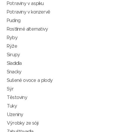
Potraviny v aspiku
Potraviny v konzervě
Puding
Rostlinné alternativy
Ryby
Rýže
Sirupy
Sladidla
Snacky
Sušené ovoce a plody
Sýr
Těstoviny
Tuky
Uzeniny
Výrobky ze sóji
Zahušťovadla