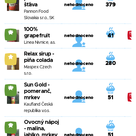
šťáva
379
nehodnoceno
Pannon Food
Slovakia s.r.o., SK
100%
26
grapefruit
41
nehodnoceno
Linea Nivnice, a.s.
Relax sirup -
7
piňa colada
280
nehodnoceno
Maspex Czech
s.r.o.
Sun Gold -
20
pomeranč,
mrkev
51
nehodnoceno
Kaufland Česká
republika v.o.s.
Ovocný nápoj
19
- malina,
jablko, mrkev
51
nehodnoceno