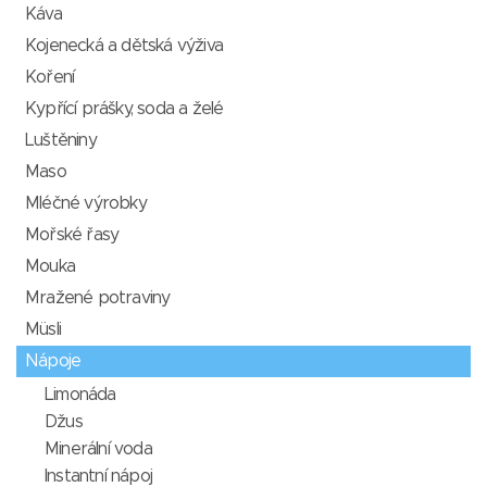
Káva
Kojenecká a dětská výživa
Koření
Kypřící prášky, soda a želé
Luštěniny
Maso
Mléčné výrobky
Mořské řasy
Mouka
Mražené potraviny
Müsli
Nápoje
Limonáda
Džus
Minerální voda
Instantní nápoj