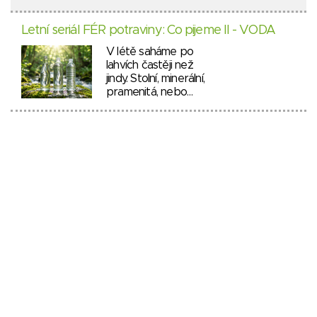
Letní seriál FÉR potraviny: Co pijeme II - VODA
V létě saháme po
lahvích častěji než
jindy. Stolní, minerální,
pramenitá, nebo…