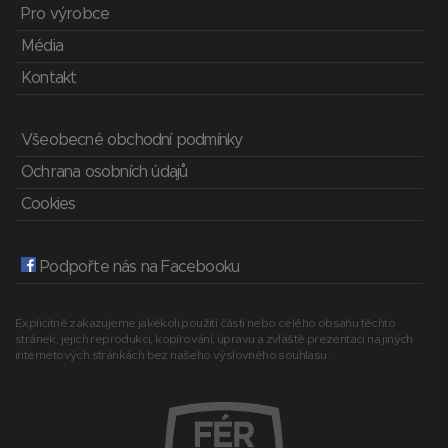
Pro výrobce
Média
Kontakt
Všeobecné obchodní podmínky
Ochrana osobních údajů
Cookies
Podpořte nás na Facebooku
Explicitně zakazujeme jakékoli použití části nebo celého obsahu těchto
stránek, jejich reprodukci, kopírování, úpravu a zvláště prezentaci na jiných
internetových stránkách bez našeho výslovného souhlasu.