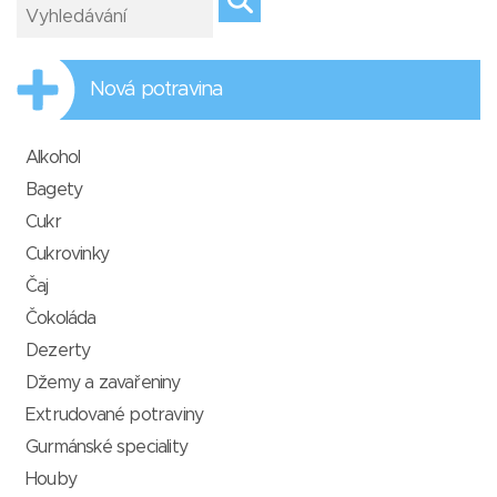
Nová potravina
Alkohol
Bagety
Cukr
Cukrovinky
Čaj
Čokoláda
Dezerty
Džemy a zavařeniny
Extrudované potraviny
Gurmánské speciality
Houby