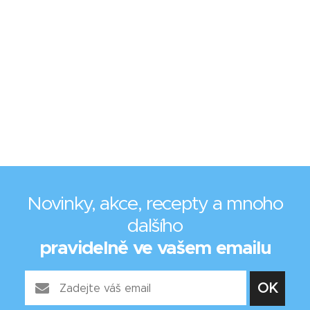
Novinky, akce, recepty a mnoho
dalšího
pravidelně ve vašem emailu