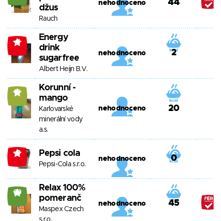
44
nehodnoceno
džus
Rauch
Energy
-1
drink
2
nehodnoceno
sugarfree
Albert Heijn B.V.
Korunní -
13
mango
20
nehodnoceno
Karlovarské
minerální vody
a.s.
Pepsi cola
-8
0
nehodnoceno
Pepsi-Cola s.r.o.
Relax 100%
23
pomeranč
45
nehodnoceno
Maspex Czech
s.r.o.