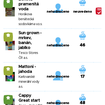
21
pramenitá
voda
nehodnoceno
neuvedeno
Horákova
benátecká
sodovkárna v.o.s.
Sun grown -
12
mrkev,
banán,
46
nehodnoceno
jablko
Tesco Stores
ČR a.s.
Mattoni -
13
jahoda
17
nehodnoceno
Karlovarské
minerální vody
a.s.
Cappy
15
Great start
48
nehodnoceno