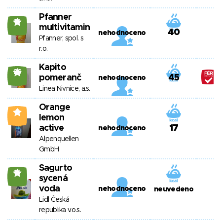
Pfanner
15
multivitamin
40
nehodnoceno
Pfanner, spol. s
r.o.
Kapito
26
pomeranč
45
nehodnoceno
Linea Nivnice, a.s.
Orange
0
lemon
active
17
nehodnoceno
Alpenquellen
GmbH
Sagurto
15
sycená
voda
nehodnoceno
neuvedeno
Lidl Česká
republika v.o.s.