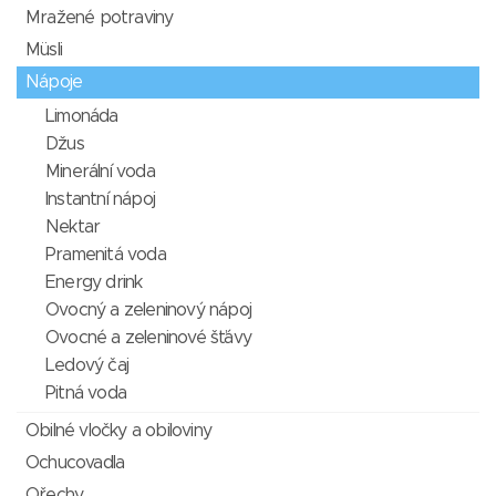
Mražené potraviny
Müsli
Nápoje
Limonáda
Džus
Minerální voda
Instantní nápoj
Nektar
Pramenitá voda
Energy drink
Ovocný a zeleninový nápoj
Ovocné a zeleninové šťávy
Ledový čaj
Pitná voda
Obilné vločky a obiloviny
Ochucovadla
Ořechy