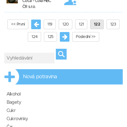
Coca - Cola HBC
ČR s.r.o.
<< První
119
120
121
122
123
124
125
Poslední >>
Nová potravina
Alkohol
Bagety
Cukr
Cukrovinky