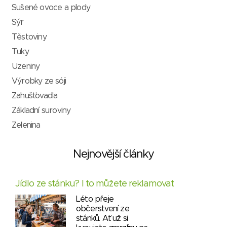
Sušené ovoce a plody
Sýr
Těstoviny
Tuky
Uzeniny
Výrobky ze sóji
Zahušťovadla
Základní suroviny
Zelenina
Nejnovější články
Jídlo ze stánku? I to můžete reklamovat
Léto přeje
občerstvení ze
stánků. Ať už si