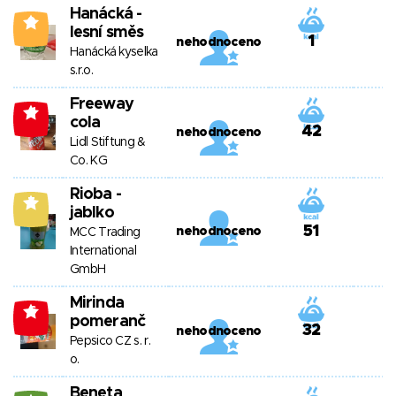
Hanácká -
0
lesní směs
1
nehodnoceno
Hanácká kyselka
s.r.o.
Freeway
-1
cola
42
nehodnoceno
Lidl Stiftung &
Co. KG
Rioba -
7
jablko
51
nehodnoceno
MCC Trading
International
GmbH
Mirinda
-6
pomeranč
32
nehodnoceno
Pepsico CZ s. r.
o.
Beneta