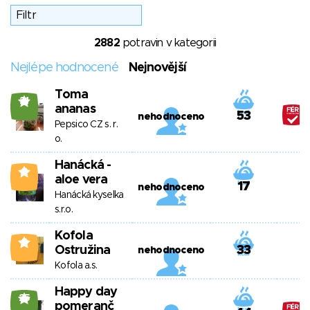
2882
potravin v kategorii
Nejlépe hodnocené
Nejnovější
Toma
21
ananas
53
nehodnoceno
Pepsico CZ s. r.
o.
Hanácká -
0
aloe vera
17
nehodnoceno
Hanácká kyselka
s.r.o.
Kofola
0
Ostružina
33
nehodnoceno
Kofola a.s.
Happy day
25
pomeranč