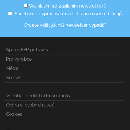
Souhlasím se zasíláním newsletterů
Souhlasím se zpracováním a ochranou osobních údajů
Chcete vidět
jak náš newsletter vypadá
?
Spolek FÉR potravina
Pro výrobce
Média
Kontakt
Všeobecné obchodní podmínky
Ochrana osobních údajů
Cookies