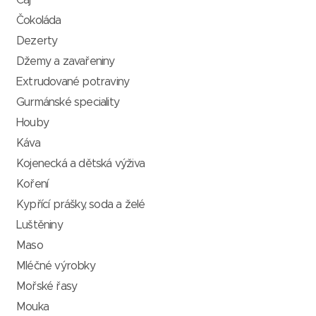
Čaj
Čokoláda
Dezerty
Džemy a zavařeniny
Extrudované potraviny
Gurmánské speciality
Houby
Káva
Kojenecká a dětská výživa
Koření
Kypřící prášky, soda a želé
Luštěniny
Maso
Mléčné výrobky
Mořské řasy
Mouka