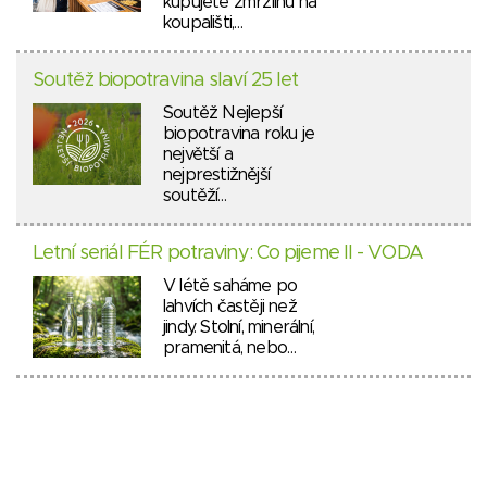
kupujete zmrzlinu na
koupališti,…
Soutěž biopotravina slaví 25 let
Soutěž Nejlepší
biopotravina roku je
největší a
nejprestižnější
soutěží…
Letní seriál FÉR potraviny: Co pijeme II - VODA
V létě saháme po
lahvích častěji než
jindy. Stolní, minerální,
pramenitá, nebo…