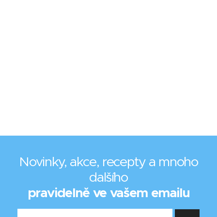
Novinky, akce, recepty a mnoho
dalšího
pravidelně ve vašem emailu