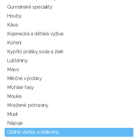
Gurmánské speciality
Houby
Káva
Kojenecká a dětská výživa
Koření
Kypřící prášky, soda a želé
Luštěniny
Maso
Mléčné výrobky
Mořské řasy
Mouka
Mražené potraviny
Müsli
Nápoje
Obilné vločky a obiloviny