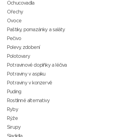
Ochucovadla
Ořechy
Ovoce
Paštiky, pomazánky a saláty
Pečivo
Polevy, zdobení
Polotovary
Potravinové doplňky a léčiva
Potraviny v aspiku
Potraviny v konzervě
Puding
Rostlinné alternativy
Ryby
Rýže
Sirupy
Sladidla