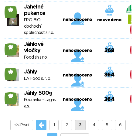
Jahelné
26
pukance
nehodnoceno
PRO-BIO,
neuvedeno
obchodní
společnost s r.o.
Jáhlové
26
vločky
368
nehodnoceno
Foodish s.r.o.
Jáhly
26
364
nehodnoceno
LA Food s. r. o.
Jáhly 500g
26
364
nehodnoceno
Podravka - Lagris
a.s.
<< První
1
2
3
4
5
6