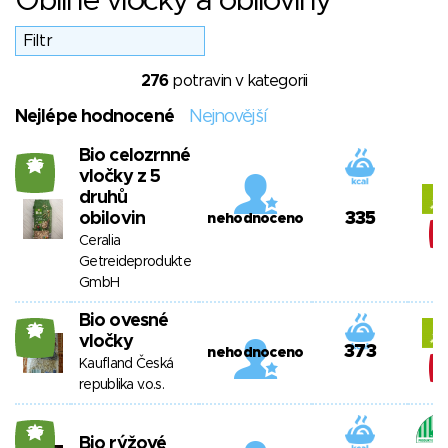
Obilné vločky a obiloviny
276
potravin v kategorii
Nejlépe hodnocené
Nejnovější
Bio celozrnné
26
vločky z 5
druhů
obilovin
335
nehodnoceno
Ceralia
Getreideprodukte
GmbH
Bio ovesné
26
vločky
373
nehodnoceno
Kaufland Česká
republika v.o.s.
26
Bio rýžové