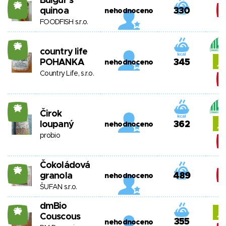
Bulgur s
26
quinoa
330
nehodnoceno
FOODFISH s.r.o.
26
country life
POHANKA
345
nehodnoceno
Country Life, s.r.o.
26
Čirok
loupaný
362
nehodnoceno
probio
Čokoládová
26
granola
489
nehodnoceno
ŠUFAN s.r.o.
dmBio
26
Couscous
355
nehodnoceno