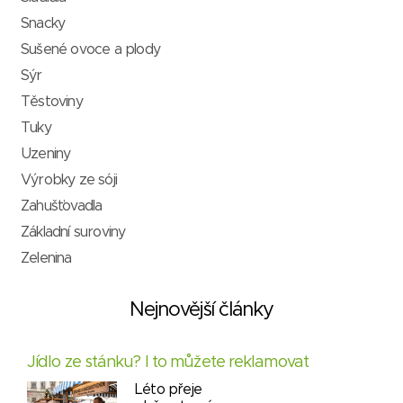
Snacky
Sušené ovoce a plody
Sýr
Těstoviny
Tuky
Uzeniny
Výrobky ze sóji
Zahušťovadla
Základní suroviny
Zelenina
Nejnovější články
Jídlo ze stánku? I to můžete reklamovat
Léto přeje