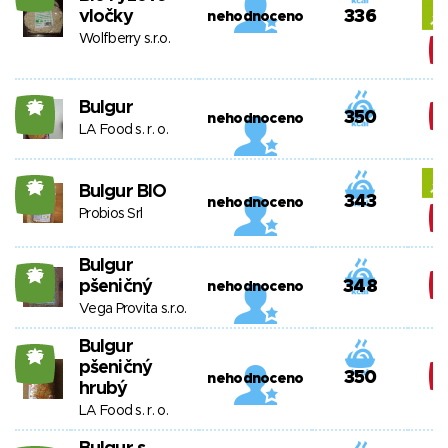
vločky
336
nehodnoceno
Wolfberry s.r.o.
Bulgur
26
350
nehodnoceno
LA Food s. r. o.
26
Bulgur BIO
343
nehodnoceno
Probios Srl
Bulgur
26
pšeničný
348
nehodnoceno
Vega Provita s.r.o.
Bulgur
26
pšeničný
350
nehodnoceno
hrubý
LA Food s. r. o.