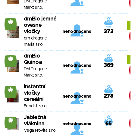
DM Drogerie
Markt s.r.o.
dmBio jemné
26
ovesné
vločky
373
nehodnoceno
dm drogerie
markt s.r.o.
dmBio
26
Quinoa
369
nehodnoceno
DM Drogerie
Markt s.r.o.
Instantní
26
vločky
278
nehodnoceno
cereální
Foodish s.r.o.
Jablečná
26
vláknina
65
nehodnoceno
Vega Provita s.r.o.