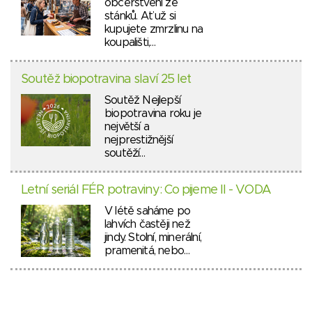
občerstvení ze
stánků. Ať už si
kupujete zmrzlinu na
koupališti,…
Soutěž biopotravina slaví 25 let
Soutěž Nejlepší
biopotravina roku je
největší a
nejprestižnější
soutěží…
Letní seriál FÉR potraviny: Co pijeme II - VODA
V létě saháme po
lahvích častěji než
jindy. Stolní, minerální,
pramenitá, nebo…