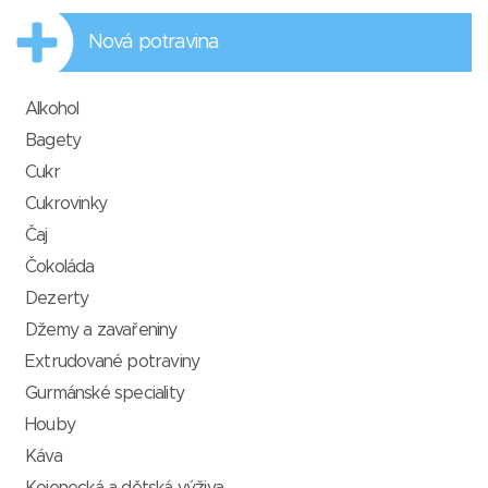
Nová potravina
Alkohol
Bagety
Cukr
Cukrovinky
Čaj
Čokoláda
Dezerty
Džemy a zavařeniny
Extrudované potraviny
Gurmánské speciality
Houby
Káva