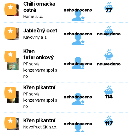
Chilli omáčka
4
ostrá
77
nehodnoceno
Hamé s.r.o.
Jablečný ocet
4
nehodnoceno
neuvedeno
Kávoviny a. s.
Křen
4
feferonkový
nehodnoceno
PT servis
neuvedeno
konzervárna spol. s
r.o.
Křen pikantní
4
PT servis
114
nehodnoceno
konzervárna spol. s
r.o.
Křen pikantní
4
117
nehodnoceno
Novofruct SK, s.r.o.