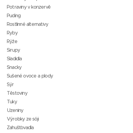
Potraviny v konzervě
Puding
Rostlinné alternativy
Ryby
Rýže
Sirupy
Sladidla
Snacky
Sušené ovoce a plody
Sýr
Těstoviny
Tuky
Uzeniny
Výrobky ze sóji
Zahušťovadla