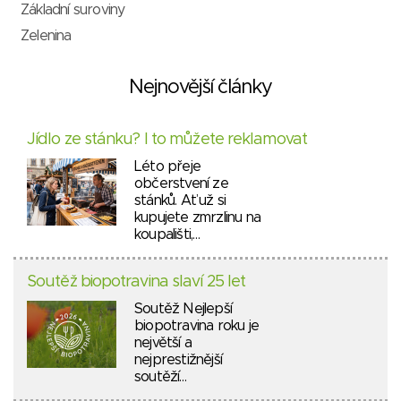
Základní suroviny
Zelenina
Nejnovější články
Jídlo ze stánku? I to můžete reklamovat
Léto přeje
občerstvení ze
stánků. Ať už si
kupujete zmrzlinu na
koupališti,…
Soutěž biopotravina slaví 25 let
Soutěž Nejlepší
biopotravina roku je
největší a
nejprestižnější
soutěží…