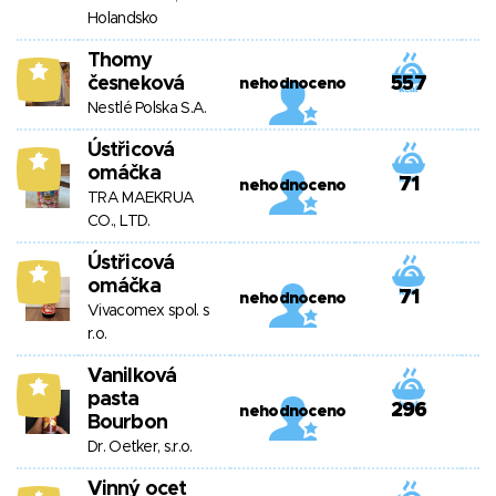
Holandsko
Thomy
5
česneková
557
nehodnoceno
Nestlé Polska S.A.
Ústřicová
5
omáčka
71
nehodnoceno
TRA MAEKRUA
CO., LTD.
Ústřicová
5
omáčka
71
nehodnoceno
Vivacomex spol. s
r.o.
Vanilková
5
pasta
296
nehodnoceno
Bourbon
Dr. Oetker, s.r.o.
Vinný ocet