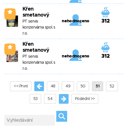
Křen
4
smetanový
312
nehodnoceno
PT servis
konzervárna spol. s
r.o.
Křen
4
smetanový
312
nehodnoceno
PT servis
konzervárna spol. s
r.o.
<< První
48
49
50
51
52
53
54
Poslední >>