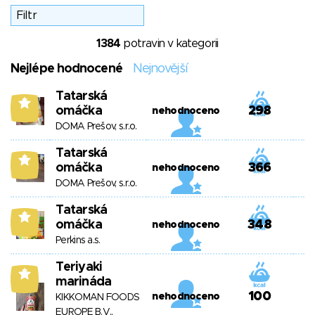
1384
potravin v kategorii
Nejlépe hodnocené
Nejnovější
Tatarská
5
omáčka
298
nehodnoceno
DOMA Prešov, s.r.o.
Tatarská
5
omáčka
366
nehodnoceno
DOMA Prešov, s.r.o.
Tatarská
5
omáčka
348
nehodnoceno
Perkins a.s.
Teriyaki
5
marináda
100
nehodnoceno
KIKKOMAN FOODS
EUROPE B.V.,