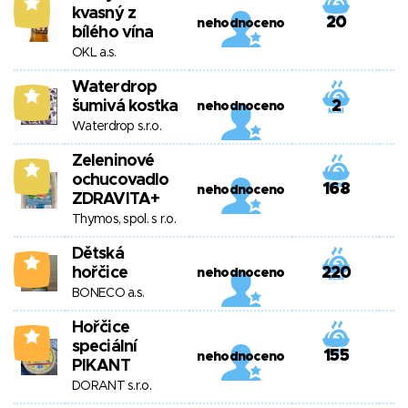
5
kvasný z
20
nehodnoceno
bílého vína
OKL a.s.
Waterdrop
5
šumivá kostka
2
nehodnoceno
Waterdrop s.r.o.
Zeleninové
5
ochucovadlo
168
nehodnoceno
ZDRAVITA+
Thymos, spol. s r.o.
Dětská
4
hořčice
220
nehodnoceno
BONECO a.s.
Hořčice
4
speciální
155
nehodnoceno
PIKANT
DORANT s.r.o.