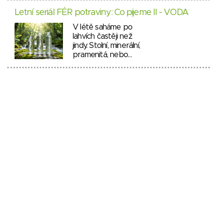
Letní seriál FÉR potraviny: Co pijeme II - VODA
V létě saháme po
lahvích častěji než
jindy. Stolní, minerální,
pramenitá, nebo…