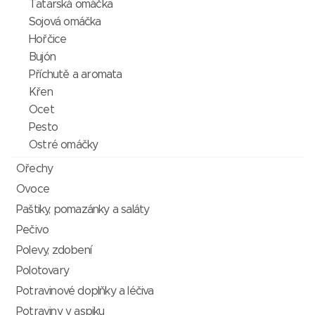
Tatarská omáčka
Sojová omáčka
Hořčice
Bujón
Příchutě a aromata
Křen
Ocet
Pesto
Ostré omáčky
Ořechy
Ovoce
Paštiky, pomazánky a saláty
Pečivo
Polevy, zdobení
Polotovary
Potravinové doplňky a léčiva
Potraviny v aspiku