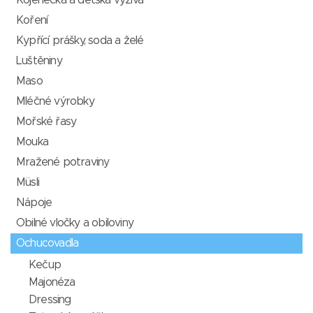
Kojenecká a dětská výživa
Koření
Kypřící prášky, soda a želé
Luštěniny
Maso
Mléčné výrobky
Mořské řasy
Mouka
Mražené potraviny
Müsli
Nápoje
Obilné vločky a obiloviny
Ochucovadla
Kečup
Majonéza
Dressing