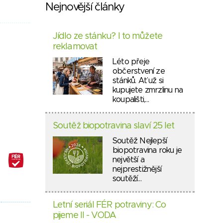
Nejnovější články
Jídlo ze stánku? I to můžete
reklamovat
Léto přeje
občerstvení ze
stánků. Ať už si
kupujete zmrzlinu na
koupališti,…
Soutěž biopotravina slaví 25 let
Soutěž Nejlepší
biopotravina roku je
největší a
nejprestižnější
soutěží…
Letní seriál FÉR potraviny: Co
pijeme II - VODA