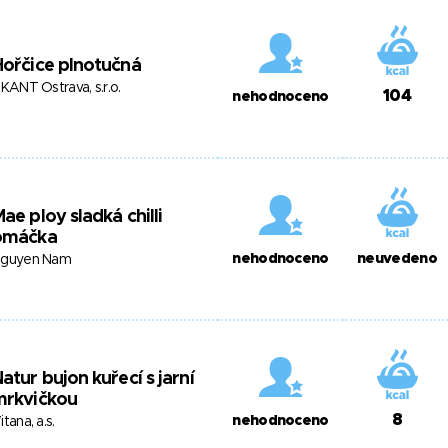
ořčice plnotučná
IKANT Ostrava, s.r.o.
104
nehodnoceno
ae ploy sladká chilli
omáčka
nehodnoceno
neuvedeno
guyen Nam
atur bujon kuřecí s jarní
mrkvičkou
8
nehodnoceno
itana, a.s.