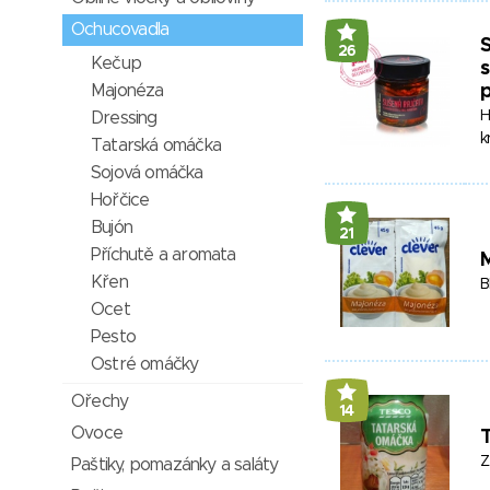
Ochucovadla
S
26
Kečup
s
Majonéza
p
H
Dressing
k
Tatarská omáčka
Sojová omáčka
Hořčice
Bujón
21
Příchutě a aromata
Křen
B
Ocet
Pesto
Ostré omáčky
Ořechy
14
Ovoce
Z
Paštiky, pomazánky a saláty