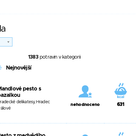
la
1383
potravin v kategorii
é
Nejnovější
andlové pesto s
bazalkou
radecké delikatesy, Hradec
631
nehodnoceno
rálové
Pesto z medvědího