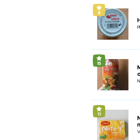
8
H
P
15
M
N
11
N
V