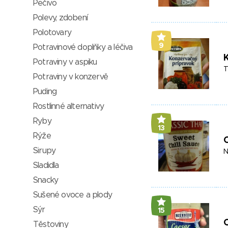
Pečivo
Polevy, zdobení
Polotovary
9
Potravinové doplňky a léčiva
K
Potraviny v aspiku
T
Potraviny v konzervě
Puding
Rostlinné alternativy
Ryby
13
Rýže
C
Sirupy
N
Sladidla
Snacky
Sušené ovoce a plody
Sýr
15
C
Těstoviny