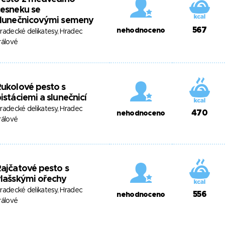
esneku se
slunečnicovými semeny
567
nehodnoceno
radecké delikatesy, Hradec
rálové
ukolové pesto s
istáciemi a slunečnicí
radecké delikatesy, Hradec
470
nehodnoceno
rálové
ajčatové pesto s
lašskými ořechy
radecké delikatesy, Hradec
556
nehodnoceno
rálové