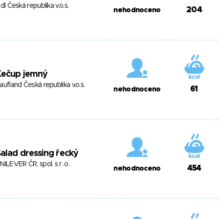
idl Česká republika v.o.s.
204
nehodnoceno
Kečup jemný
aufland Česká republika v.o.s.
61
nehodnoceno
alad dressing řecký
NILEVER ČR, spol. s r. o.
454
nehodnoceno