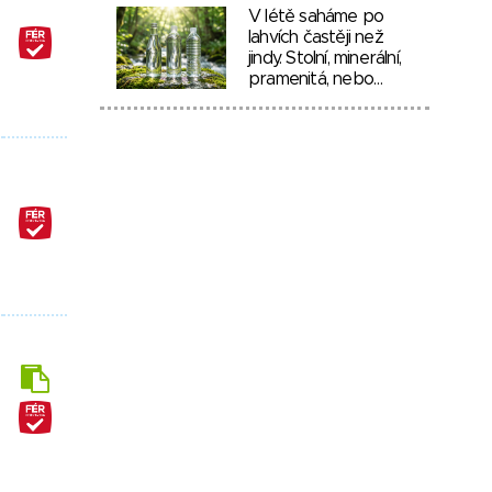
V létě saháme po
lahvích častěji než
jindy. Stolní, minerální,
pramenitá, nebo…