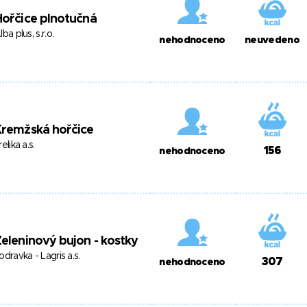
ořčice plnotučná
lba plus, s.r.o.
nehodnoceno
neuvedeno
Kremžská hořčice
relika a.s.
156
nehodnoceno
eleninový bujon - kostky
odravka - Lagris a.s.
307
nehodnoceno