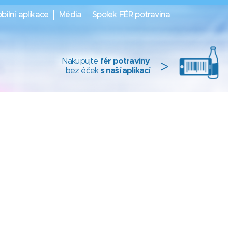
bilní aplikace
Média
Spolek FÉR potravina
Nakupujte
fér potraviny
>
bez éček
s naší aplikací