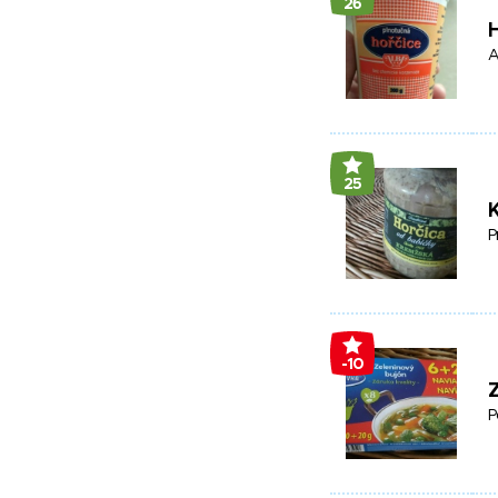
26
H
A
25
P
-10
Z
P