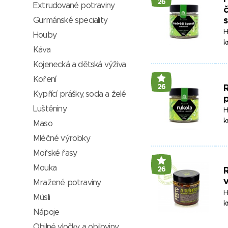
26
Extrudované potraviny
č
Gurmánské speciality
H
Houby
k
Káva
Kojenecká a dětská výživa
Koření
26
R
Kypřící prášky, soda a želé
p
Luštěniny
H
k
Maso
Mléčné výrobky
Mořské řasy
Mouka
26
R
v
Mražené potraviny
H
Müsli
k
Nápoje
Obilné vločky a obiloviny