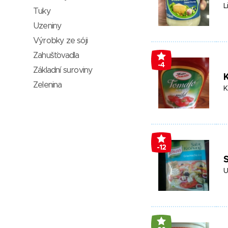
L
Tuky
Uzeniny
Výrobky ze sóji
Zahušťovadla
-4
Základní suroviny
Zelenina
K
-12
S
U