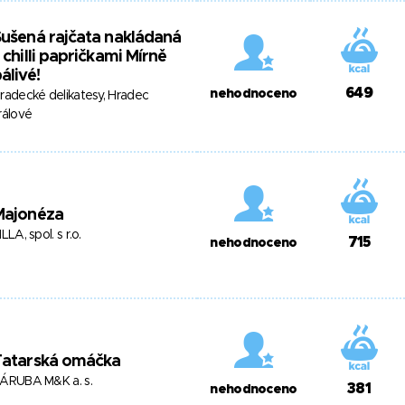
ušená rajčata nakládaná
 chilli papričkami Mírně
álivé!
649
nehodnoceno
radecké delikatesy, Hradec
rálové
Majonéza
ILLA, spol. s r.o.
715
nehodnoceno
Tatarská omáčka
ÁRUBA M&K a. s.
381
nehodnoceno