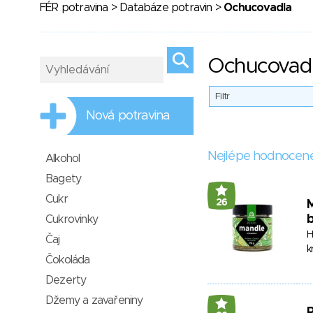
FÉR potravina
>
Databáze potravin
>
Ochucovadla
Ochucovad
Filtr
Nová potravina
Nejlépe hodnocen
Alkohol
Bagety
Cukr
26
M
Cukrovinky
H
Čaj
k
Čokoláda
Dezerty
Džemy a zavařeniny