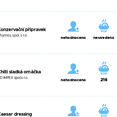
onzervační přípravek
hymos, spol. s r.o.
nehodnoceno
neuvedeno
hilli sladká omáčka
D IMPEX spol.s r.o.
216
nehodnoceno
aesar dressing