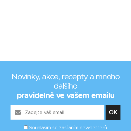
Novinky, akce, recepty a mnoho
dalšího
pravidelně ve vašem emailu
Souhlasím se zasíláním newsletterů