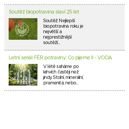
Soutěž biopotravina slaví 25 let
Soutěž Nejlepší
biopotravina roku je
největší a
nejprestižnější
soutěží…
Letní seriál FÉR potraviny: Co pijeme II - VODA
V létě saháme po
lahvích častěji než
jindy. Stolní, minerální,
pramenitá, nebo…