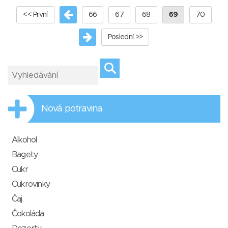
<< První
66
67
68
69
70
Poslední >>
Nová potravina
Alkohol
Bagety
Cukr
Cukrovinky
Čaj
Čokoláda