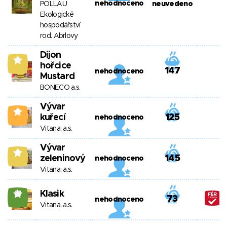
nehodnoceno
POLLAU
neuvedeno
Ekologické
hospodářství
rod. Abrlovy
Dijon
6
hořcice
147
nehodnoceno
Mustard
BONECO a.s.
Vývar
2
kuřecí
125
nehodnoceno
Vitana, a.s.
Vývar
8
zeleninový
145
nehodnoceno
Vitana, a.s.
Klasik
21
73
nehodnoceno
Vitana, a.s.