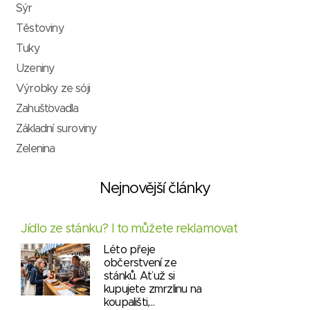
Sýr
Těstoviny
Tuky
Uzeniny
Výrobky ze sóji
Zahušťovadla
Základní suroviny
Zelenina
Nejnovější články
Jídlo ze stánku? I to můžete reklamovat
Léto přeje
občerstvení ze
stánků. Ať už si
kupujete zmrzlinu na
koupališti,…