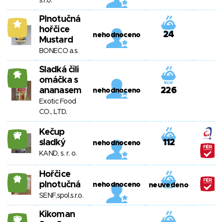
s.r.o.
Plnotučná
6
hořčice
24
nehodnoceno
Mustard
BONECO a.s.
Sladká čili
15
omáčka s
ananasem
226
nehodnoceno
Exotic Food
CO., LTD.
Kečup
27
sladký
112
nehodnoceno
KAND, s. r. o.
Hořčice
21
plnotučná
nehodnoceno
neuvedeno
SENF,spol.s.r.o.
Kikoman
20