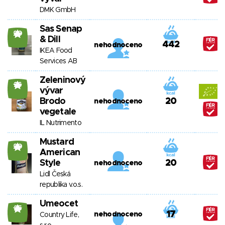
DMK GmbH
Sas Senap
20
& Dill
442
nehodnoceno
IKEA Food
Services AB
Zeleninový
26
vývar
Brodo
20
nehodnoceno
vegetale
IL Nutrimento
Mustard
20
American
Style
20
nehodnoceno
Lidl Česká
republika v.o.s.
Umeocet
25
17
nehodnoceno
Country Life,