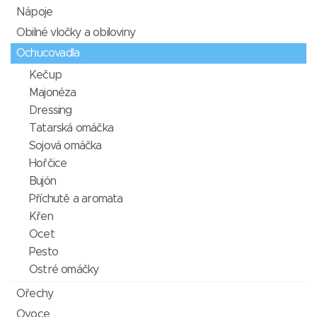
Nápoje
Obilné vločky a obiloviny
Ochucovadla
Kečup
Majonéza
Dressing
Tatarská omáčka
Sojová omáčka
Hořčice
Bujón
Příchutě a aromata
Křen
Ocet
Pesto
Ostré omáčky
Ořechy
Ovoce