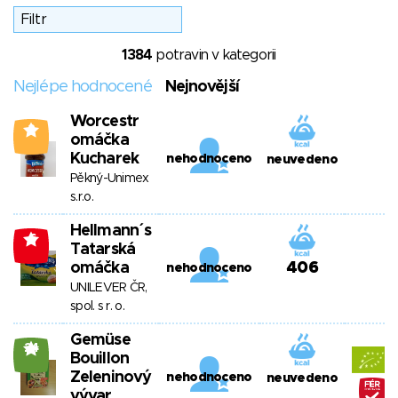
1384
potravin v kategorii
Nejlépe hodnocené
Nejnovější
Worcestr
2
omáčka
Kucharek
nehodnoceno
neuvedeno
Pěkný-Unimex
s.r.o.
Hellmann´s
-6
Tatarská
omáčka
406
nehodnoceno
UNILEVER ČR,
spol. s r. o.
Gemüse
24
Bouillon
Zeleninový
nehodnoceno
neuvedeno
vývar