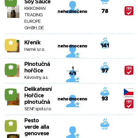
Soy Sauce
KIKKOMAN
78
nehodnoceno
TRADING
EUROPE
GmBH, DE
Křeník
6
141
nehodnoceno
Hamé s.r.o.
Plnotučná
26
1
hořčice
97
4/5
Kávoviny, a.s.
Delikatesní
21
Hořčice
93
nehodnoceno
plnotučná
SENF,spol.s.r.o.
Pesto
13
verde alla
genovese