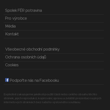
Spolek FÉR potravina
Pro výrobce
Média
Kontakt
Všeobecné obchodní podmínky
Ochrana osobních údajů
Cookies
Podpořte nás na Facebooku
Explicitně zakazujeme jakékoli použití části nebo celého obsahu těchto
stránek, jejich reprodukci, kopírování, úpravu a zvláště prezentaci na jiných
internetových stránkách bez našeho výslovného souhlasu.