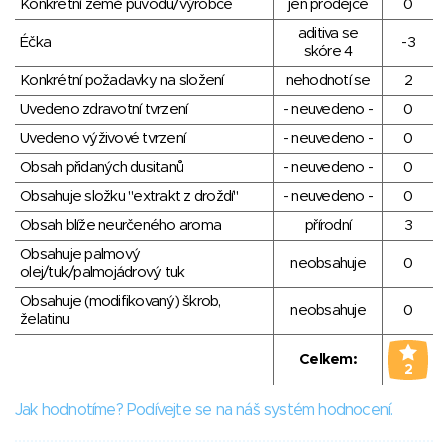
Konkrétní země původu/výrobce
jen prodejce
0
aditiva se
Éčka
-3
skóre 4
Konkrétní požadavky na složení
nehodnotí se
2
Uvedeno zdravotní tvrzení
- neuvedeno -
0
Uvedeno výživové tvrzení
- neuvedeno -
0
Obsah přidaných dusitanů
- neuvedeno -
0
Obsahuje složku "extrakt z droždí"
- neuvedeno -
0
Obsah blíže neurčeného aroma
přírodní
3
Obsahuje palmový
neobsahuje
0
olej/tuk/palmojádrový tuk
Obsahuje (modifikovaný) škrob,
neobsahuje
0
želatinu
Celkem:
2
Jak hodnotíme? Podívejte se na náš systém hodnocení.