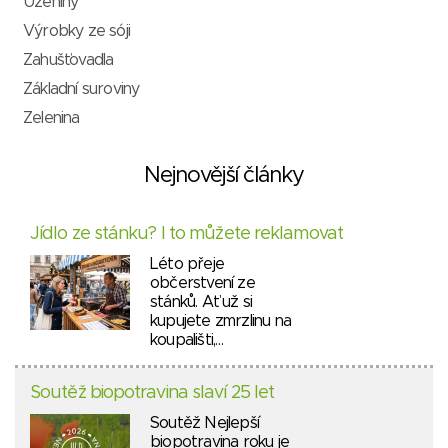
Uzeniny
Výrobky ze sóji
Zahušťovadla
Základní suroviny
Zelenina
Nejnovější články
Jídlo ze stánku? I to můžete reklamovat
Léto přeje
občerstvení ze
stánků. Ať už si
kupujete zmrzlinu na
koupališti,…
Soutěž biopotravina slaví 25 let
Soutěž Nejlepší
biopotravina roku je