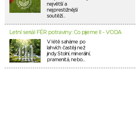
největší a
nejprestižnější
soutěží…
Letní seriál FÉR potraviny: Co pijeme II - VODA
V létě saháme po
lahvích častěji než
jindy. Stolní, minerální,
pramenitá, nebo…