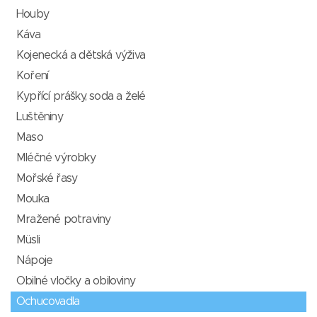
Houby
Káva
Kojenecká a dětská výživa
Koření
Kypřící prášky, soda a želé
Luštěniny
Maso
Mléčné výrobky
Mořské řasy
Mouka
Mražené potraviny
Müsli
Nápoje
Obilné vločky a obiloviny
Ochucovadla