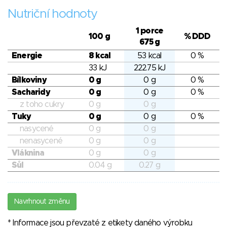
Nutriční hodnoty
1 porce
100 g
% DDD
675 g
Energie
8 kcal
53 kcal
0 %
33 kJ
222.75 kJ
Bílkoviny
0 g
0 g
0 %
Sacharidy
0 g
0 g
0 %
z toho cukry
0 g
0 g
Tuky
0 g
0 g
0 %
nasycené
0 g
0 g
nenasycené
0 g
0 g
Vláknina
0 g
0 g
Sůl
0.04 g
0.27 g
Navrhnout změnu
* Informace jsou převzaté z etikety daného výrobku