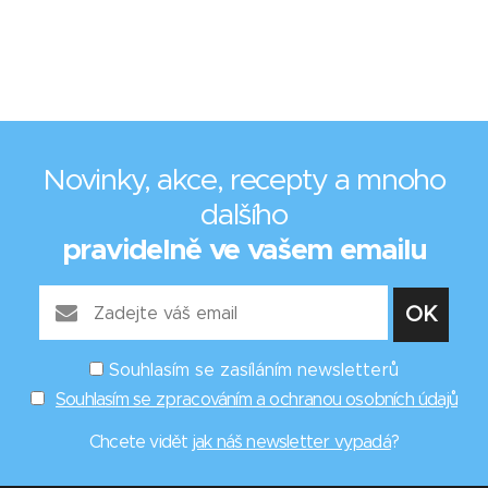
Novinky, akce, recepty a mnoho
dalšího
pravidelně ve vašem emailu
Souhlasím se zasíláním newsletterů
Souhlasím se zpracováním a ochranou osobních údajů
Chcete vidět
jak náš newsletter vypadá
?