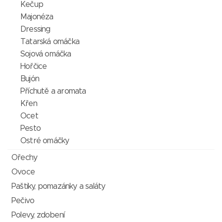
Kečup
Majonéza
Dressing
Tatarská omáčka
Sojová omáčka
Hořčice
Bujón
Příchutě a aromata
Křen
Ocet
Pesto
Ostré omáčky
Ořechy
Ovoce
Paštiky, pomazánky a saláty
Pečivo
Polevy, zdobení