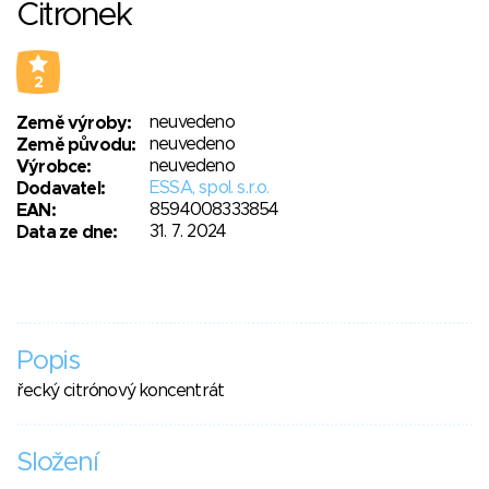
Citronek
2
neuvedeno
Země výroby:
neuvedeno
Země původu:
neuvedeno
Výrobce:
ESSA, spol. s.r.o.
Dodavatel:
8594008333854
EAN:
31. 7. 2024
Data ze dne:
Popis
řecký citrónový koncentrát
Složení