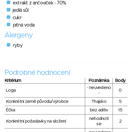
extrakt z ančoviček - 70%
jedlá sůl
cukr
pitná voda
Alergeny
ryby
Podrobné hodnocení
Kritérium
Poznámka
Body
- neuvedeno
Loga
0
-
Konkrétní země původu/výrobce
Thajsko
5
Éčka
bez aditiv
15
nehodnotí
Konkrétní požadavky na složení
2
se