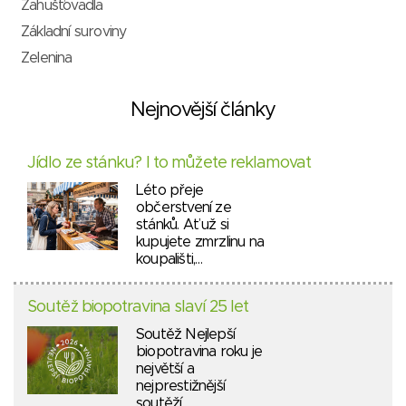
Zahušťovadla
Základní suroviny
Zelenina
Nejnovější články
Jídlo ze stánku? I to můžete reklamovat
Léto přeje
občerstvení ze
stánků. Ať už si
kupujete zmrzlinu na
koupališti,…
Soutěž biopotravina slaví 25 let
Soutěž Nejlepší
biopotravina roku je
největší a
nejprestižnější
soutěží…