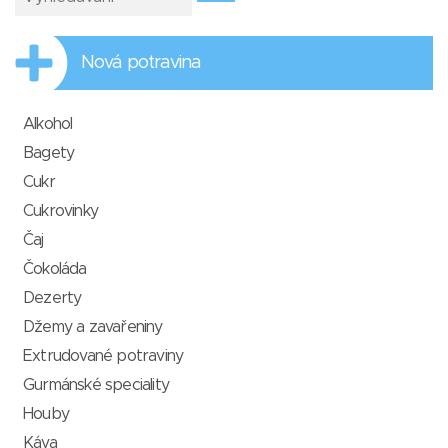
Nová potravina
Alkohol
Bagety
Cukr
Cukrovinky
Čaj
Čokoláda
Dezerty
Džemy a zavařeniny
Extrudované potraviny
Gurmánské speciality
Houby
Káva