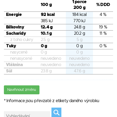
1 porce
100 g
% DDD
200 g
Energie
92 kcal
184 kcal
4 %
385 kJ
770 kJ
Bílkoviny
12.4 g
24.8 g
19 %
Sacharidy
10.1 g
20.2 g
11 %
z toho cukry
2.5 g
5 g
Tuky
0 g
0 g
0 %
nasycené
0 g
0 g
nenasycené
neuvedeno
neuvedeno
Vláknina
neuvedeno
neuvedeno
Sůl
23.8 g
47.6 g
Navrhnout změnu
* Informace jsou převzaté z etikety daného výrobku