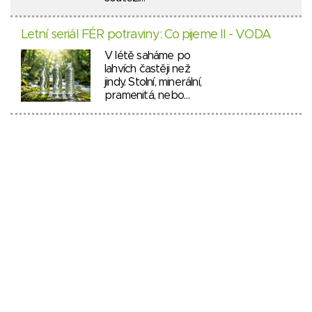
Letní seriál FÉR potraviny: Co pijeme II - VODA
V létě saháme po
lahvích častěji než
jindy. Stolní, minerální,
pramenitá, nebo…