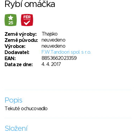
Rybí omáčka
25
Thajsko
Země výroby:
neuvedeno
Země původu:
neuvedeno
Výrobce:
F.W.Tandoori spol. s r.o.
Dodavatel:
8853662023359
EAN:
4. 4. 2017
Data ze dne:
Popis
Tekuté ochucovadlo
Složení