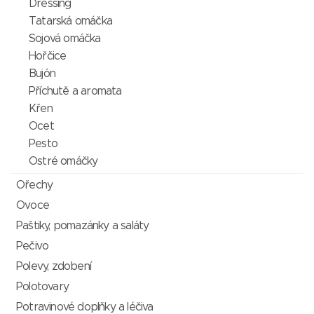
Dressing
Tatarská omáčka
Sojová omáčka
Hořčice
Bujón
Příchutě a aromata
Křen
Ocet
Pesto
Ostré omáčky
Ořechy
Ovoce
Paštiky, pomazánky a saláty
Pečivo
Polevy, zdobení
Polotovary
Potravinové doplňky a léčiva