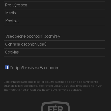
Pro výrobce
Média
Kontakt
Všeobecné obchodní podmínky
Ochrana osobních údajů
Cookies
Podpořte nás na Facebooku
Explicitně zakazujeme jakékoli použití části nebo celého obsahu těchto
stránek, jejich reprodukci, kopírování, úpravu a zvláště prezentaci na jiných
internetových stránkách bez našeho výslovného souhlasu.