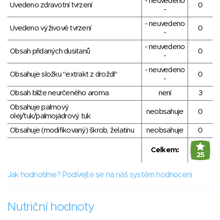
- neuvedeno
Uvedeno zdravotní tvrzení
0
-
- neuvedeno
Uvedeno výživové tvrzení
0
-
- neuvedeno
Obsah přidaných dusitanů
0
-
- neuvedeno
Obsahuje složku "extrakt z droždí"
0
-
Obsah blíže neurčeného aroma
není
3
Obsahuje palmový
neobsahuje
0
olej/tuk/palmojádrový tuk
Obsahuje (modifikovaný) škrob, želatinu
neobsahuje
0
Celkem:
25
Jak hodnotíme? Podívejte se na náš systém hodnocení.
Nutriční hodnoty