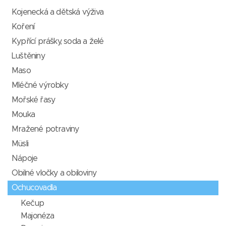
Kojenecká a dětská výživa
Koření
Kypřící prášky, soda a želé
Luštěniny
Maso
Mléčné výrobky
Mořské řasy
Mouka
Mražené potraviny
Müsli
Nápoje
Obilné vločky a obiloviny
Ochucovadla
Kečup
Majonéza