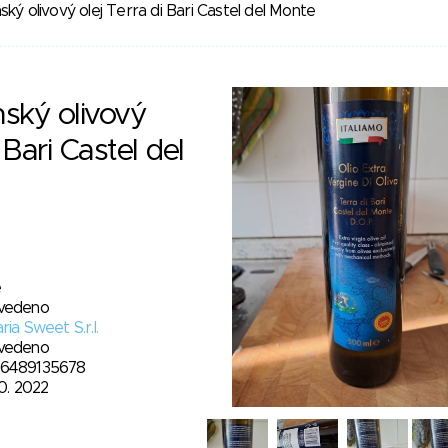
ký olivový olej Terra di Bari Castel del Monte
ský olivový
 Bari Castel del
e
vedeno
ria Sweet S.r.l.
vedeno
6489135678
10. 2022