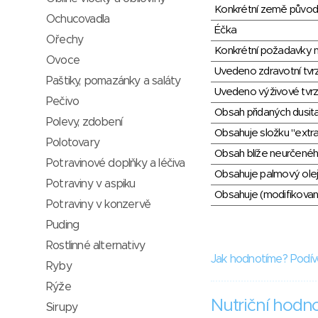
Konkrétní země půvo
Ochucovadla
Éčka
Ořechy
Konkrétní požadavky n
Ovoce
Uvedeno zdravotní tvr
Paštiky, pomazánky a saláty
Uvedeno výživové tvrz
Pečivo
Obsah přidaných dusit
Polevy, zdobení
Obsahuje složku "extra
Polotovary
Obsah blíže neurčené
Potravinové doplňky a léčiva
Obsahuje palmový olej
Potraviny v aspiku
Obsahuje (modifikovaný
Potraviny v konzervě
Puding
Rostlinné alternativy
Jak hodnotíme? Podív
Ryby
Rýže
Nutriční hodn
Sirupy