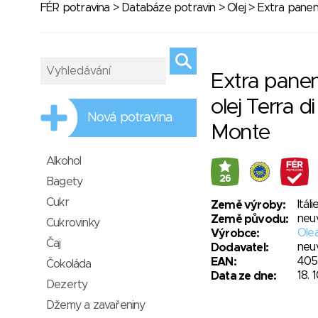
FÉR potravina
>
Databáze potravin
>
Olej
> Extra panens
Extra panen
olej Terra di
Nová potravina
Monte
Alkohol
26
Bagety
Cukr
Itáli
Země výroby:
neu
Země původu:
Cukrovinky
Olea
Výrobce:
Čaj
neu
Dodavatel:
405
EAN:
Čokoláda
18. 
Data ze dne:
Dezerty
Džemy a zavařeniny