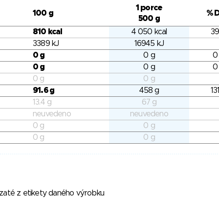
1 porce
100 g
% 
500 g
810 kcal
4 050 kcal
39
3389 kJ
16945 kJ
0 g
0 g
0
0 g
0 g
0
0 g
0 g
91.6 g
458 g
13
13.4 g
67 g
neuvedeno
neuvedeno
0 g
0 g
0 g
0 g
vzaté z etikety daného výrobku