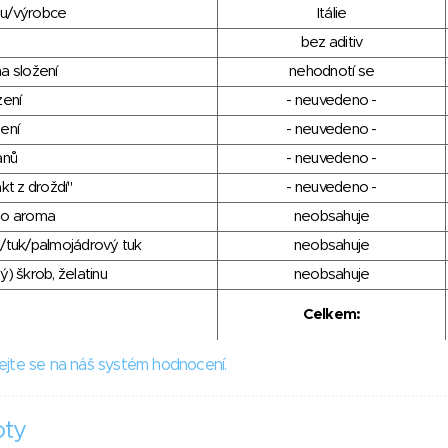
du/výrobce
Itálie
bez aditiv
a složení
nehodnotí se
zení
- neuvedeno -
ení
- neuvedeno -
anů
- neuvedeno -
kt z droždí"
- neuvedeno -
ho aroma
neobsahuje
/tuk/palmojádrový tuk
neobsahuje
) škrob, želatinu
neobsahuje
Celkem:
ejte se na náš systém hodnocení.
oty