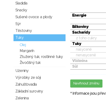
Sladidla
Snacky
Energie
Sušené ovoce a plody
Sýr
Bílkoviny
Těstoviny
Sacharidy
Tuky
z toho cukry
Tuky
Olej
nasycené
Margarín
nenasycené
Ztužený tuk, rostlinné tuky
Vláknina
Živočišný tuk
Sůl
Uzeniny
Výrobky ze sóji
Navrhnout změnu
Zahušťovadla
Základní suroviny
* Informace jsou pře
Zelenina