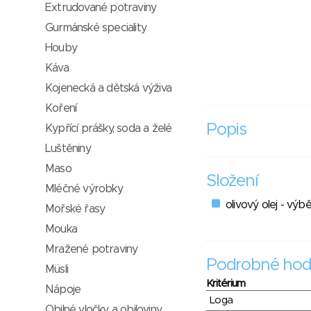
Extrudované potraviny
Gurmánské speciality
Houby
Káva
Kojenecká a dětská výživa
Koření
Popis
Kypřící prášky, soda a želé
Luštěniny
Maso
Složení
Mléčné výrobky
olivový olej - výb
Mořské řasy
Mouka
Mražené potraviny
Podrobné hod
Müsli
Kritérium
Nápoje
Loga
Obilné vločky a obiloviny