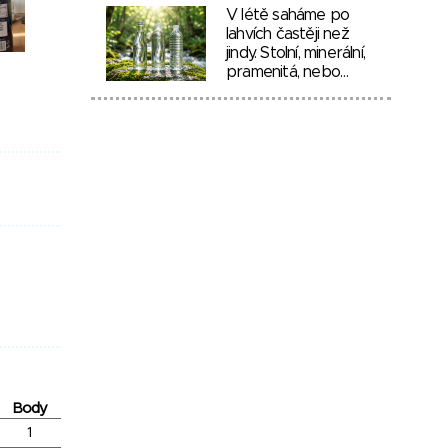
V létě saháme po
lahvích častěji než
jindy. Stolní, minerální,
pramenitá, nebo…
Body
1