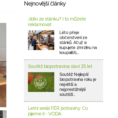
Nejnovější články
Jídlo ze stánku? I to můžete
reklamovat
Léto přeje
občerstvení ze
stánků. Ať už si
kupujete zmrzlinu na
koupališti,…
Soutěž biopotravina slaví 25 let
Soutěž Nejlepší
biopotravina roku je
největší a
nejprestižnější
soutěží…
Letní seriál FÉR potraviny: Co
pijeme II - VODA