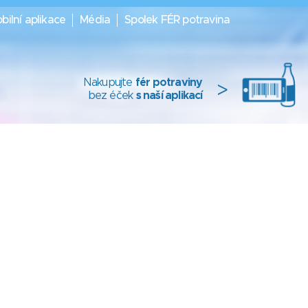
bilní aplikace
Média
Spolek FÉR potravina
Nakupujte
fér potraviny
>
bez éček
s naší aplikací