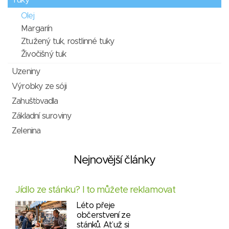
Tuky
Olej
Margarín
Ztužený tuk, rostlinné tuky
Živočišný tuk
Uzeniny
Výrobky ze sóji
Zahušťovadla
Základní suroviny
Zelenina
Nejnovější články
Jídlo ze stánku? I to můžete reklamovat
Léto přeje
občerstvení ze
stánků. Ať už si