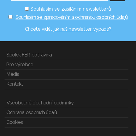
Souhlasím se zasíláním newsletterů
Souhlasím se zpracováním a ochranou osobních údajů
Chcete vidět
jak náš newsletter vypadá
?
Spolek FÉR potravina
Pro výrobce
Média
Kontakt
Všeobecné obchodní podmínky
Ochrana osobních údajů
Cookies