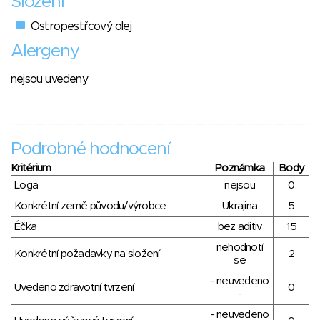
Složení
Ostropestřcový olej
Alergeny
nejsou uvedeny
Podrobné hodnocení
Kritérium
Poznámka
Body
Loga
nejsou
0
Konkrétní země původu/výrobce
Ukrajina
5
Éčka
bez aditiv
15
nehodnotí
Konkrétní požadavky na složení
2
se
- neuvedeno
Uvedeno zdravotní tvrzení
0
-
- neuvedeno