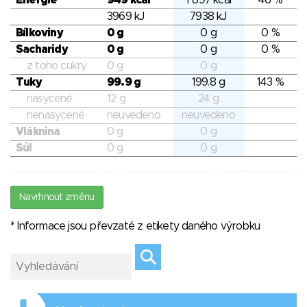
Energie
949 kcal
1 897 kcal
46 %
3969 kJ
7938 kJ
Bílkoviny
0 g
0 g
0 %
Sacharidy
0 g
0 g
0 %
z toho cukry
0 g
0 g
Tuky
99.9 g
199.8 g
143 %
nasycené
12 g
24 g
nenasycené
neuvedeno
neuvedeno
Vláknina
0 g
0 g
Sůl
0 g
0 g
Navrhnout změnu
* Informace jsou převzaté z etikety daného výrobku