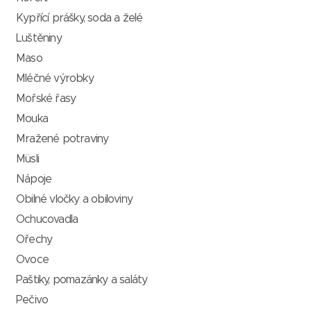
Kypřící prášky, soda a želé
Luštěniny
Maso
Mléčné výrobky
Mořské řasy
Mouka
Mražené potraviny
Müsli
Nápoje
Obilné vločky a obiloviny
Ochucovadla
Ořechy
Ovoce
Paštiky, pomazánky a saláty
Pečivo