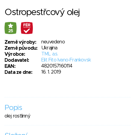
Ostropestřcový olej
25
neuvedeno
Země výroby:
Ukrajina
Země původu:
TML a.s.
Výrobce:
Elit Fito Ivano-Frankovsk
Dodavatel:
4820157160114
EAN:
16. 1. 2019
Data ze dne:
Popis
olej rostlinný