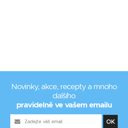
Novinky, akce, recepty a mnoho
dalšího
pravidelně ve vašem emailu