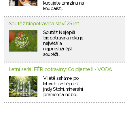
kupujete zmrzlinu na
koupališti,…
Soutěž biopotravina slaví 25 let
Soutěž Nejlepší
biopotravina roku je
největší a
nejprestižnější
soutěží…
Letní seriál FÉR potraviny: Co pijeme II - VODA
V létě saháme po
lahvích častěji než
jindy. Stolní, minerální,
pramenitá, nebo…