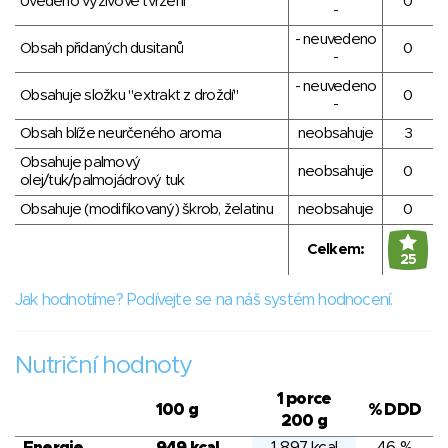
Uvedeno výživové tvrzení
0
-
- neuvedeno
Obsah přidaných dusitanů
0
-
- neuvedeno
Obsahuje složku "extrakt z droždí"
0
-
Obsah blíže neurčeného aroma
neobsahuje
3
Obsahuje palmový
neobsahuje
0
olej/tuk/palmojádrový tuk
Obsahuje (modifikovaný) škrob, želatinu
neobsahuje
0
Celkem:
25
Jak hodnotíme? Podívejte se na náš systém hodnocení.
Nutriční hodnoty
1 porce
100 g
% DDD
200 g