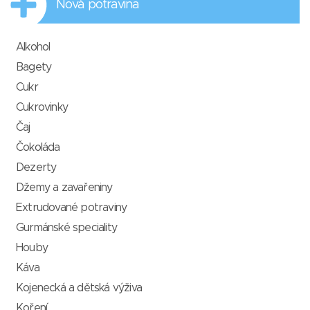
Nová potravina
Alkohol
Bagety
Cukr
Cukrovinky
Čaj
Čokoláda
Dezerty
Džemy a zavařeniny
Extrudované potraviny
Gurmánské speciality
Houby
Káva
Kojenecká a dětská výživa
Koření