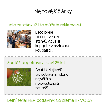
Nejnovější články
Jídlo ze stánku? I to můžete reklamovat
Léto přeje
občerstvení ze
stánků. Ať už si
kupujete zmrzlinu na
koupališti,…
Soutěž biopotravina slaví 25 let
Soutěž Nejlepší
biopotravina roku je
největší a
nejprestižnější
soutěží…
Letní seriál FÉR potraviny: Co pijeme II - VODA