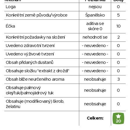
Loga
nejsou
0
Konkrétní země původu/výrobce
Španělsko
5
aditiva se
Éčka
10
skóre 0
Konkrétní požadavky na složení
nehodnotí se
2
Uvedeno zdravotní tvrzení
- neuvedeno -
0
Uvedeno výživové tvrzení
- neuvedeno -
0
Obsah přidaných dusitanů
- neuvedeno -
0
Obsahuje složku "extrakt z droždí"
- neuvedeno -
0
Obsah blíže neurčeného aroma
neobsahuje
3
Obsahuje palmový
neobsahuje
0
olej/tuk/palmojádrový tuk
Obsahuje (modifikovaný) škrob,
neobsahuje
0
želatinu
Celkem:
20