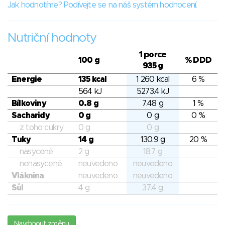
Jak hodnotíme? Podívejte se na náš systém hodnocení.
Nutriční hodnoty
1 porce
100 g
% DDD
935 g
Energie
135 kcal
1 260 kcal
6 %
564 kJ
5273.4 kJ
Bílkoviny
0.8 g
7.48 g
1 %
Sacharidy
0 g
0 g
0 %
z toho cukry
0 g
0 g
Tuky
14 g
130.9 g
20 %
nasycené
2 g
18.7 g
nenasycené
neuvedeno
neuvedeno
Vláknina
neuvedeno
neuvedeno
Sůl
4 g
37.4 g
Navrhnout změnu