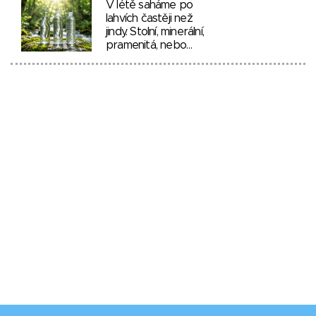
V létě saháme po
lahvích častěji než
jindy. Stolní, minerální,
pramenitá, nebo…