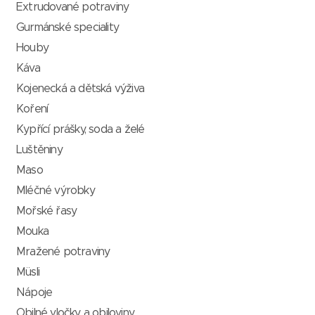
Extrudované potraviny
Gurmánské speciality
Houby
Káva
Kojenecká a dětská výživa
Koření
Kypřící prášky, soda a želé
Luštěniny
Maso
Mléčné výrobky
Mořské řasy
Mouka
Mražené potraviny
Müsli
Nápoje
Obilné vločky a obiloviny