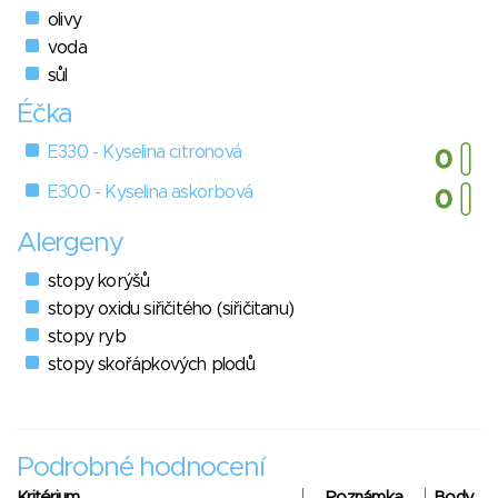
olivy
voda
sůl
Éčka
E330 - Kyselina citronová
E300 - Kyselina askorbová
Alergeny
stopy korýšů
stopy oxidu siřičitého (siřičitanu)
stopy ryb
stopy skořápkových plodů
Podrobné hodnocení
Kritérium
Poznámka
Body