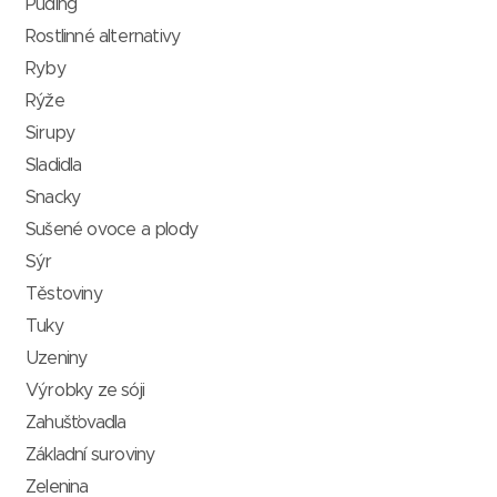
Puding
Rostlinné alternativy
Ryby
Rýže
Sirupy
Sladidla
Snacky
Sušené ovoce a plody
Sýr
Těstoviny
Tuky
Uzeniny
Výrobky ze sóji
Zahušťovadla
Základní suroviny
Zelenina