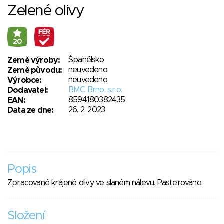
Zelené olivy
20
Španělsko
Země výroby:
neuvedeno
Země původu:
neuvedeno
Výrobce:
BMC Brno, s.r.o.
Dodavatel:
8594180382435
EAN:
26. 2. 2023
Data ze dne:
Popis
Zpracované krájené olivy ve slaném nálevu. Pasterováno.
Složení