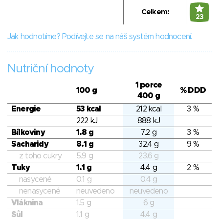
Celkem:
23
Jak hodnotíme? Podívejte se na náš systém hodnocení.
Nutriční hodnoty
1 porce
100 g
% DDD
400 g
Energie
53 kcal
212 kcal
3 %
222 kJ
888 kJ
Bílkoviny
1.8 g
7.2 g
3 %
Sacharidy
8.1 g
32.4 g
9 %
z toho cukry
5.9 g
23.6 g
Tuky
1.1 g
4.4 g
2 %
nasycené
0.1 g
0.4 g
nenasycené
neuvedeno
neuvedeno
Vláknina
1.5 g
6 g
Sůl
1.1 g
4.4 g