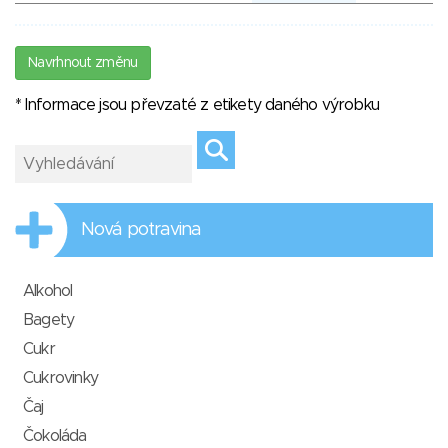
Navrhnout změnu
* Informace jsou převzaté z etikety daného výrobku
Nová potravina
Alkohol
Bagety
Cukr
Cukrovinky
Čaj
Čokoláda