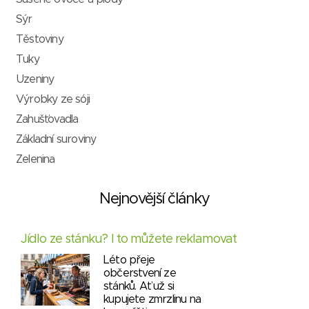
Sýr
Těstoviny
Tuky
Uzeniny
Výrobky ze sóji
Zahušťovadla
Základní suroviny
Zelenina
Nejnovější články
Jídlo ze stánku? I to můžete reklamovat
Léto přeje
občerstvení ze
stánků. Ať už si
kupujete zmrzlinu na