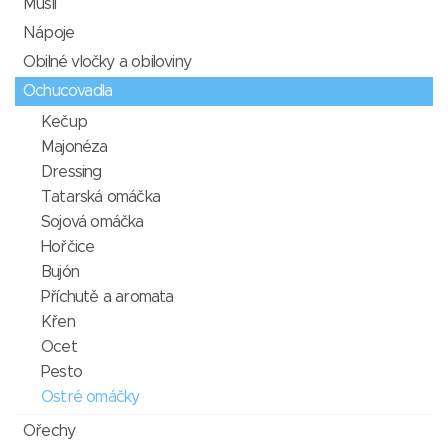
Müsli
Nápoje
Obilné vločky a obiloviny
Ochucovadla
Kečup
Majonéza
Dressing
Tatarská omáčka
Sojová omáčka
Hořčice
Bujón
Příchutě a aromata
Křen
Ocet
Pesto
Ostré omáčky
Ořechy