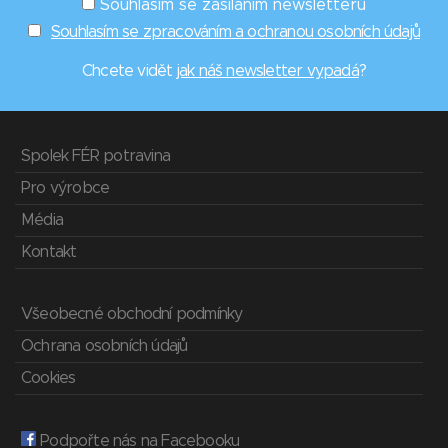
Souhlasím se zasíláním newsletterů
Souhlasím se zpracováním a ochranou osobních údajů
Chcete vidět
jak náš newsletter vypadá
?
Spolek FÉR potravina
Pro výrobce
Média
Kontakt
Všeobecné obchodní podmínky
Ochrana osobních údajů
Cookies
Podpořte nás na Facebooku