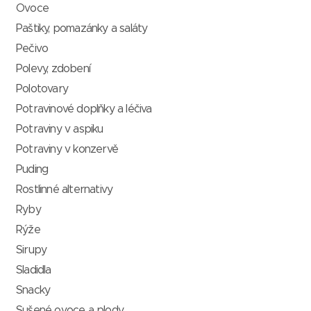
Ovoce
Paštiky, pomazánky a saláty
Pečivo
Polevy, zdobení
Polotovary
Potravinové doplňky a léčiva
Potraviny v aspiku
Potraviny v konzervě
Puding
Rostlinné alternativy
Ryby
Rýže
Sirupy
Sladidla
Snacky
Sušené ovoce a plody