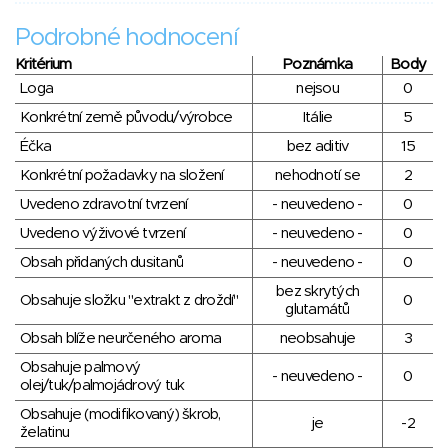
Podrobné hodnocení
Kritérium
Poznámka
Body
Loga
nejsou
0
Konkrétní země původu/výrobce
Itálie
5
Éčka
bez aditiv
15
Konkrétní požadavky na složení
nehodnotí se
2
Uvedeno zdravotní tvrzení
- neuvedeno -
0
Uvedeno výživové tvrzení
- neuvedeno -
0
Obsah přidaných dusitanů
- neuvedeno -
0
bez skrytých
Obsahuje složku "extrakt z droždí"
0
glutamátů
Obsah blíže neurčeného aroma
neobsahuje
3
Obsahuje palmový
- neuvedeno -
0
olej/tuk/palmojádrový tuk
Obsahuje (modifikovaný) škrob,
je
-2
želatinu