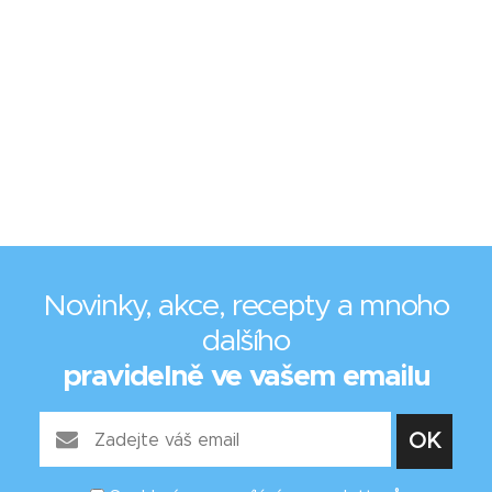
Novinky, akce, recepty a mnoho
dalšího
pravidelně ve vašem emailu