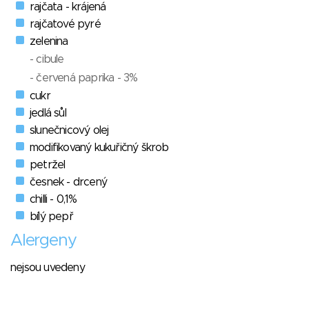
rajčata - krájená
rajčatové pyré
zelenina
- cibule
- červená paprika - 3%
cukr
jedlá sůl
slunečnicový olej
modifikovaný kukuřičný škrob
petržel
česnek - drcený
chilli - 0,1%
bílý pepř
Alergeny
nejsou uvedeny