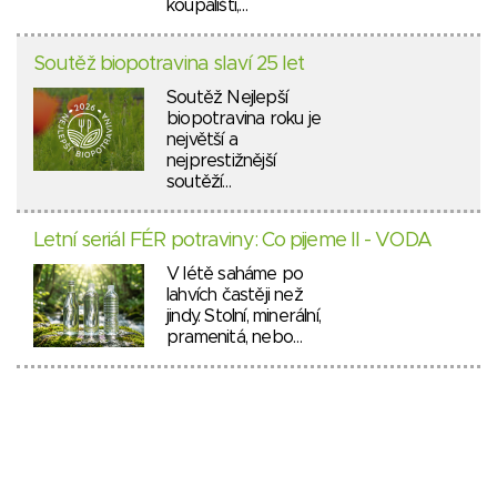
koupališti,…
Soutěž biopotravina slaví 25 let
Soutěž Nejlepší
biopotravina roku je
největší a
nejprestižnější
soutěží…
Letní seriál FÉR potraviny: Co pijeme II - VODA
V létě saháme po
lahvích častěji než
jindy. Stolní, minerální,
pramenitá, nebo…