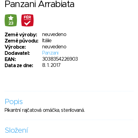
Panzani Arrabiata
23
neuvedeno
Země výroby:
Itálie
Země původu:
neuvedeno
Výrobce:
Panzani
Dodavatel:
3038354226903
EAN:
8. 1. 2017
Data ze dne:
Popis
Pikantní rajčatová omáčka, sterilovaná.
Složení