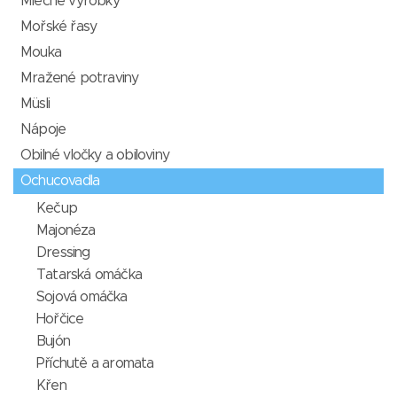
Mléčné výrobky
Mořské řasy
Mouka
Mražené potraviny
Müsli
Nápoje
Obilné vločky a obiloviny
Ochucovadla
Kečup
Majonéza
Dressing
Tatarská omáčka
Sojová omáčka
Hořčice
Bujón
Příchutě a aromata
Křen