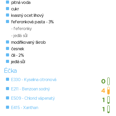
pitná voda
cukr
kvasný ocet lihový
feferonková pasta - 3%
- feferonky
- jedlá sůl
modifikovaný škrob
česnek
čili - 2%
jedlá sůl
Éčka
E330 - Kyselina citronová
E211 - Benzoan sodný
E509 - Chlorid vápenatý
E415 - Xanthan