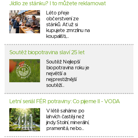
Jídlo ze stánku? I to můžete reklamovat
Léto přeje
občerstvení ze
stánků. Ať už si
kupujete zmrzlinu na
koupališti,…
Soutěž biopotravina slaví 25 let
Soutěž Nejlepší
biopotravina roku je
největší a
nejprestižnější
soutěží…
Letní seriál FÉR potraviny: Co pijeme II - VODA
V létě saháme po
lahvích častěji než
jindy. Stolní, minerální,
pramenitá, nebo…