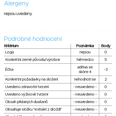
Alergeny
nejsou uvedeny
Podrobné hodnocení
Kritérium
Poznámka
Body
Loga
nejsou
0
Konkrétní země původu/výrobce
Německo
5
aditiva se
Éčka
-3
skóre 4
Konkrétní požadavky na složení
nehodnotí se
2
Uvedeno zdravotní tvrzení
- neuvedeno -
0
Uvedeno výživové tvrzení
- neuvedeno -
0
Obsah přidaných dusitanů
- neuvedeno -
0
Obsahuje složku "extrakt z droždí"
- neuvedeno -
0