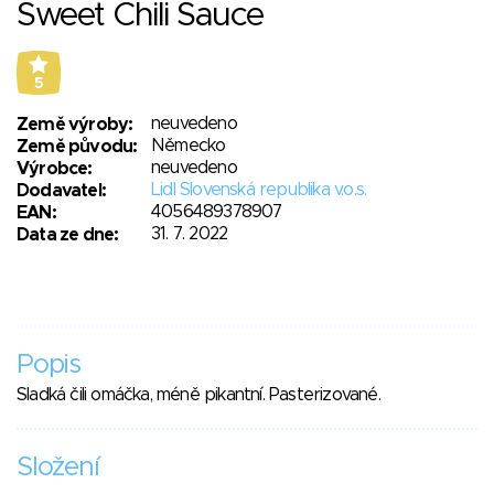
Sweet Chili Sauce
5
neuvedeno
Země výroby:
Německo
Země původu:
neuvedeno
Výrobce:
Lidl Slovenská republika v.o.s.
Dodavatel:
4056489378907
EAN:
31. 7. 2022
Data ze dne:
Popis
Sladká čili omáčka, méně pikantní. Pasterizované.
Složení