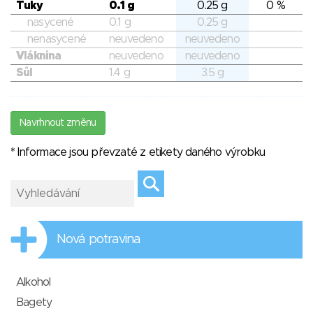
Tuky
0.1 g
0.25 g
0 %
nasycené
0.1 g
0.25 g
nenasycené
neuvedeno
neuvedeno
Vláknina
neuvedeno
neuvedeno
Sůl
1.4 g
3.5 g
Navrhnout změnu
* Informace jsou převzaté z etikety daného výrobku
Nová potravina
Alkohol
Bagety