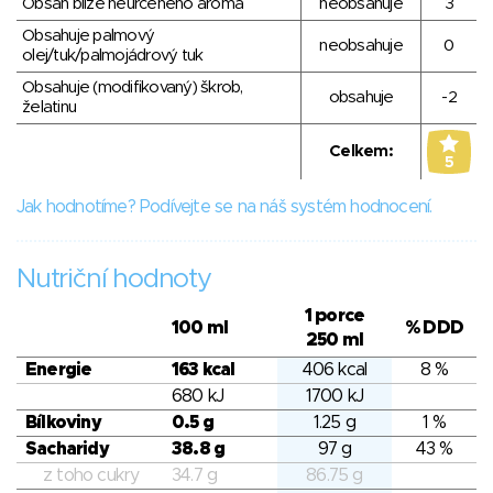
Obsah blíže neurčeného aroma
neobsahuje
3
Obsahuje palmový
neobsahuje
0
olej/tuk/palmojádrový tuk
Obsahuje (modifikovaný) škrob,
obsahuje
-2
želatinu
Celkem:
5
Jak hodnotíme? Podívejte se na náš systém hodnocení.
Nutriční hodnoty
1 porce
100 ml
% DDD
250 ml
Energie
163 kcal
406 kcal
8 %
680 kJ
1700 kJ
Bílkoviny
0.5 g
1.25 g
1 %
Sacharidy
38.8 g
97 g
43 %
z toho cukry
34.7 g
86.75 g