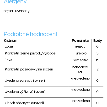
Alergeny
nejsou uvedeny
Podrobné hodnocení
Kritérium
Poznámka
Body
Loga
nejsou
0
Konkrétní země původu/výrobce
Turecko
5
Éčka
bez aditiv
15
nehodnotí
Konkrétní požadavky na složení
2
se
- neuvedeno
Uvedeno zdravotní tvrzení
0
-
- neuvedeno
Uvedeno výživové tvrzení
0
-
- neuvedeno
Obsah přidaných dusitanů
0
-