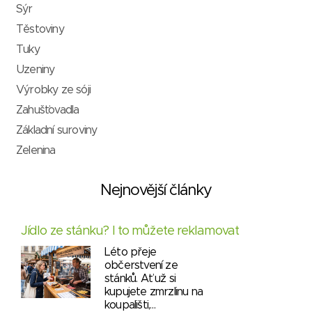
Sýr
Těstoviny
Tuky
Uzeniny
Výrobky ze sóji
Zahušťovadla
Základní suroviny
Zelenina
Nejnovější články
Jídlo ze stánku? I to můžete reklamovat
Léto přeje
občerstvení ze
stánků. Ať už si
kupujete zmrzlinu na
koupališti,…