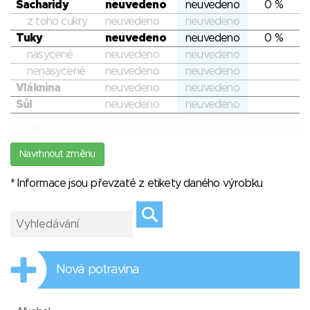
Sacharidy
neuvedeno
neuvedeno
0 %
z toho cukry
neuvedeno
neuvedeno
Tuky
neuvedeno
neuvedeno
0 %
nasycené
neuvedeno
neuvedeno
nenasycené
neuvedeno
neuvedeno
Vláknina
neuvedeno
neuvedeno
Sůl
neuvedeno
neuvedeno
Navrhnout změnu
* Informace jsou převzaté z etikety daného výrobku
Nová potravina