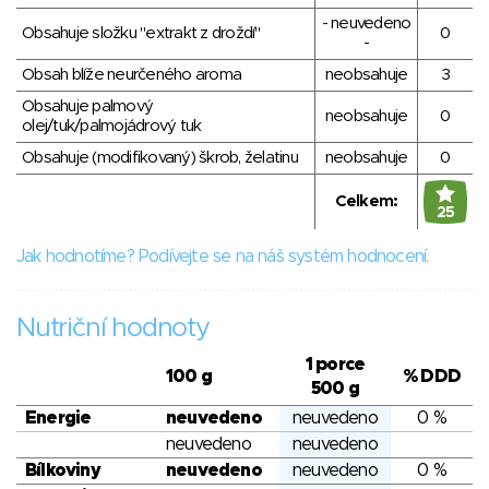
- neuvedeno
Obsahuje složku "extrakt z droždí"
0
-
Obsah blíže neurčeného aroma
neobsahuje
3
Obsahuje palmový
neobsahuje
0
olej/tuk/palmojádrový tuk
Obsahuje (modifikovaný) škrob, želatinu
neobsahuje
0
Celkem:
25
Jak hodnotíme? Podívejte se na náš systém hodnocení.
Nutriční hodnoty
1 porce
100 g
% DDD
500 g
Energie
neuvedeno
neuvedeno
0 %
neuvedeno
neuvedeno
Bílkoviny
neuvedeno
neuvedeno
0 %