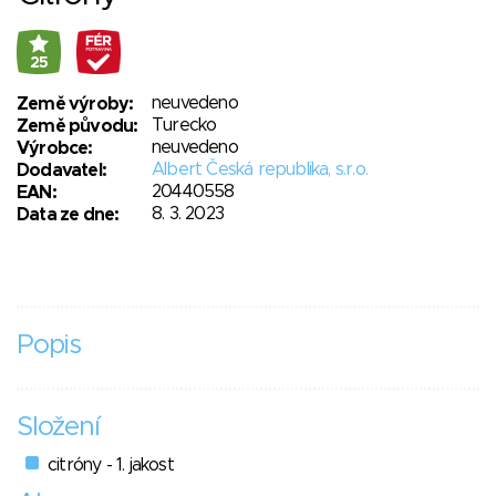
25
neuvedeno
Země výroby:
Turecko
Země původu:
neuvedeno
Výrobce:
Albert Česká republika, s.r.o.
Dodavatel:
20440558
EAN:
8. 3. 2023
Data ze dne:
Popis
Složení
citróny - 1. jakost