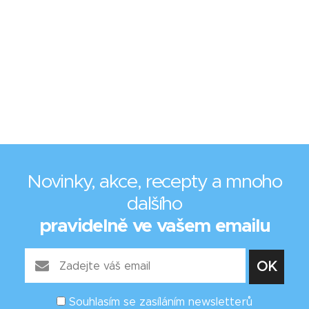
Novinky, akce, recepty a mnoho
dalšího
pravidelně ve vašem emailu
Souhlasím se zasíláním newsletterů