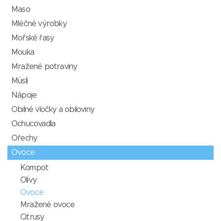
Maso
Mléčné výrobky
Mořské řasy
Mouka
Mražené potraviny
Müsli
Nápoje
Obilné vločky a obiloviny
Ochucovadla
Ořechy
Ovoce
Kompot
Olivy
Ovoce
Mražené ovoce
Citrusy