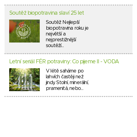
Soutěž biopotravina slaví 25 let
Soutěž Nejlepší
biopotravina roku je
největší a
nejprestižnější
soutěží…
Letní seriál FÉR potraviny: Co pijeme II - VODA
V létě saháme po
lahvích častěji než
jindy. Stolní, minerální,
pramenitá, nebo…