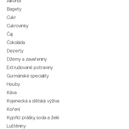
Alkohol
Bagety
Cukr
Cukrovinky
Čaj
Čokoláda
Dezerty
Džemy a zavařeniny
Extrudované potraviny
Gurmánské speciality
Houby
Káva
Kojenecká a dětská výživa
Koření
Kypřící prášky, soda a želé
Luštěniny