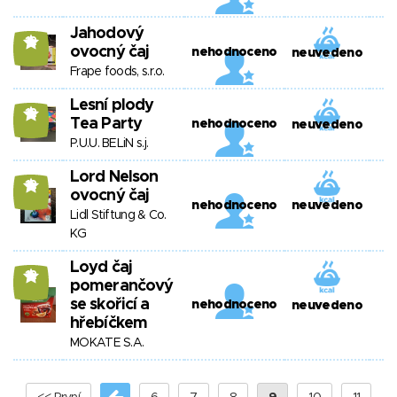
Jahodový
12
ovocný čaj
nehodnoceno
neuvedeno
Frape foods, s.r.o.
Lesní plody
12
Tea Party
nehodnoceno
neuvedeno
P.U.U. BELiN s.j.
Lord Nelson
12
ovocný čaj
nehodnoceno
neuvedeno
Lidl Stiftung & Co.
KG
Loyd čaj
12
pomerančový
se skořicí a
nehodnoceno
neuvedeno
hřebíčkem
MOKATE S.A.