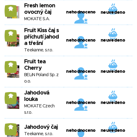
Fresh lemon
12
ovocný čaj
nehodnoceno
neuvedeno
MOKATE S.A.
Fruit Kiss čaj s
12
příchutí jahod
nehodnoceno
neuvedeno
a třešní
Teekanne, s.r.o.
Fruit tea
12
Cherry
nehodnoceno
neuvedeno
BELiN Poland Sp. z
o.o.
Jahodová
12
louka
nehodnoceno
neuvedeno
MOKATE Czech
s.r.o.
Jahodový čaj
12
nehodnoceno
neuvedeno
Teekanne, s.r.o.