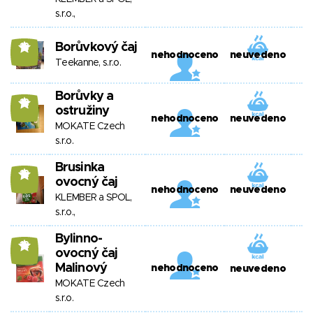
s.r.o.,
Borůvkový čaj
12
nehodnoceno
neuvedeno
Teekanne, s.r.o.
Borůvky a
12
ostružiny
nehodnoceno
neuvedeno
MOKATE Czech
s.r.o.
Brusinka
12
ovocný čaj
nehodnoceno
neuvedeno
KLEMBER a SPOL,
s.r.o.,
Bylinno-
12
ovocný čaj
Malinový
nehodnoceno
neuvedeno
MOKATE Czech
s.r.o.