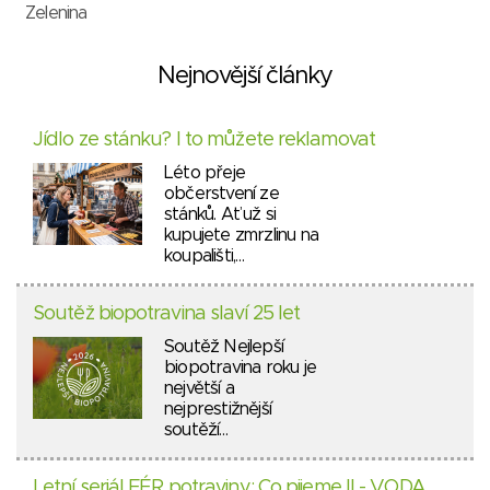
Zelenina
Nejnovější články
Jídlo ze stánku? I to můžete reklamovat
Léto přeje
občerstvení ze
stánků. Ať už si
kupujete zmrzlinu na
koupališti,…
Soutěž biopotravina slaví 25 let
Soutěž Nejlepší
biopotravina roku je
největší a
nejprestižnější
soutěží…
Letní seriál FÉR potraviny: Co pijeme II - VODA