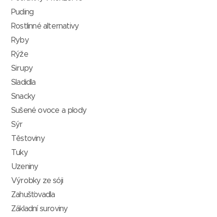
Puding
Rostlinné alternativy
Ryby
Rýže
Sirupy
Sladidla
Snacky
Sušené ovoce a plody
Sýr
Těstoviny
Tuky
Uzeniny
Výrobky ze sóji
Zahušťovadla
Základní suroviny