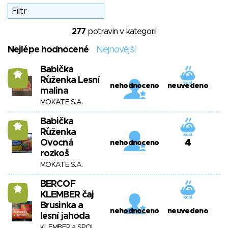
277
potravin v kategorii
Nejlépe hodnocené
Nejnovější
Babička
12
Růženka Lesní
nehodnoceno
neuvedeno
malina
MOKATE S.A.
Babička
12
Růženka
Ovocná
4
nehodnoceno
rozkoš
MOKATE S.A.
BERCOF
12
KLEMBER čaj
Brusinka a
nehodnoceno
neuvedeno
lesní jahoda
KLEMBER a SPOL,