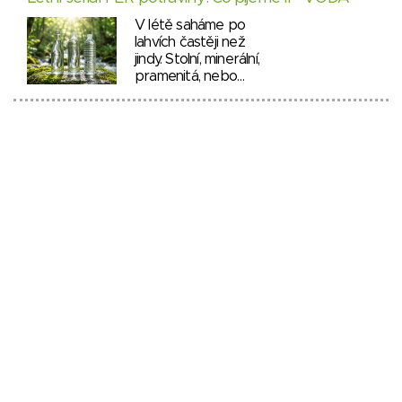
V létě saháme po
lahvích častěji než
jindy. Stolní, minerální,
pramenitá, nebo…