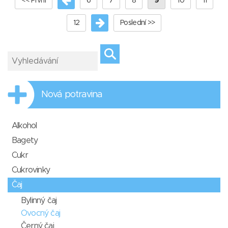
<< První
6
7
8
9
10
11
12
Poslední >>
Nová potravina
Alkohol
Bagety
Cukr
Cukrovinky
Čaj
Bylinný čaj
Ovocný čaj
Černý čaj