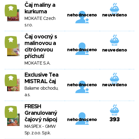
Čaj maliny a
12
kurkuma
nehodnoceno
neuvedeno
MOKATE Czech
s.r.o.
Čaj ovocný s
12
malinovou a
citrónovou
nehodnoceno
neuvedeno
příchutí
MOKATE S.A.
Exclusive Tea
12
MISTRAL čaj
nehodnoceno
neuvedeno
Baliarne obchodu,
a.s.
FRESH
12
Granulovaný
čajový nápoj
393
nehodnoceno
MASPEX - GMW
Sp. z.o.o. Sp.k.