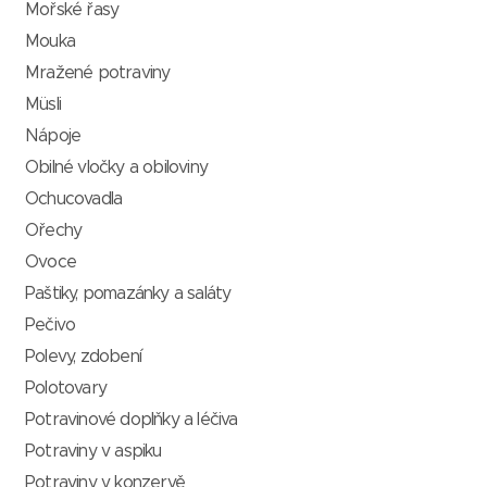
Mořské řasy
Mouka
Mražené potraviny
Müsli
Nápoje
Obilné vločky a obiloviny
Ochucovadla
Ořechy
Ovoce
Paštiky, pomazánky a saláty
Pečivo
Polevy, zdobení
Polotovary
Potravinové doplňky a léčiva
Potraviny v aspiku
Potraviny v konzervě