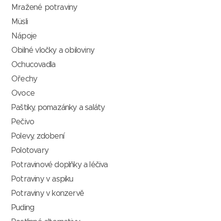
Mražené potraviny
Müsli
Nápoje
Obilné vločky a obiloviny
Ochucovadla
Ořechy
Ovoce
Paštiky, pomazánky a saláty
Pečivo
Polevy, zdobení
Polotovary
Potravinové doplňky a léčiva
Potraviny v aspiku
Potraviny v konzervě
Puding