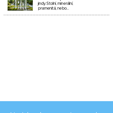
jindy. Stolní, minerální,
pramenitá, nebo…