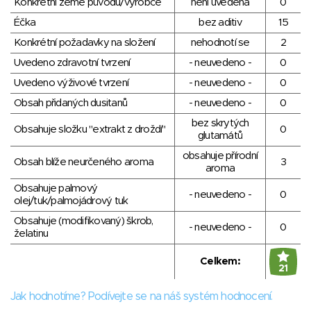
Konkrétní země původu/výrobce
není uvedena
0
Éčka
bez aditiv
15
Konkrétní požadavky na složení
nehodnotí se
2
Uvedeno zdravotní tvrzení
- neuvedeno -
0
Uvedeno výživové tvrzení
- neuvedeno -
0
Obsah přidaných dusitanů
- neuvedeno -
0
bez skrytých
Obsahuje složku "extrakt z droždí"
0
glutamátů
obsahuje přírodní
Obsah blíže neurčeného aroma
3
aroma
Obsahuje palmový
- neuvedeno -
0
olej/tuk/palmojádrový tuk
Obsahuje (modifikovaný) škrob,
- neuvedeno -
0
želatinu
Celkem:
21
Jak hodnotíme? Podívejte se na náš systém hodnocení.