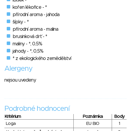
kořen lékořice - *
přírodní aroma - jahoda
šípky - *
přírodní aroma - malina
brusinková drť - *
maliny - *, 0,5%
jahody - *, 0,5%
* z ekologického zemědělství
Alergeny
nejsou uvedeny
Podrobné hodnocení
Kritérium
Poznámka
Body
Loga
EU BIO
1