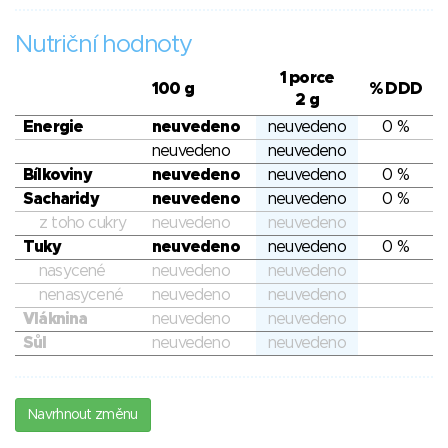
Nutriční hodnoty
1 porce
100 g
% DDD
2 g
Energie
neuvedeno
neuvedeno
0 %
neuvedeno
neuvedeno
Bílkoviny
neuvedeno
neuvedeno
0 %
Sacharidy
neuvedeno
neuvedeno
0 %
z toho cukry
neuvedeno
neuvedeno
Tuky
neuvedeno
neuvedeno
0 %
nasycené
neuvedeno
neuvedeno
nenasycené
neuvedeno
neuvedeno
Vláknina
neuvedeno
neuvedeno
Sůl
neuvedeno
neuvedeno
Navrhnout změnu