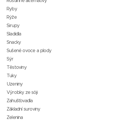
Rostlinné alternativy
Ryby
Rýže
Sirupy
Sladidla
Snacky
Sušené ovoce a plody
Sýr
Těstoviny
Tuky
Uzeniny
Výrobky ze sóji
Zahušťovadla
Základní suroviny
Zelenina