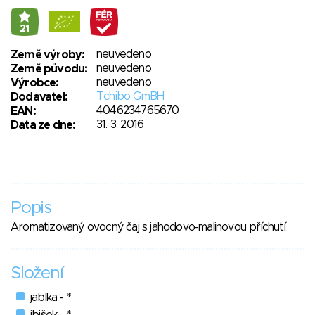
21
neuvedeno
Země výroby:
neuvedeno
Země původu:
neuvedeno
Výrobce:
Tchibo GmBH
Dodavatel:
4046234765670
EAN:
31. 3. 2016
Data ze dne:
Popis
Aromatizovaný ovocný čaj s jahodovo-malinovou příchutí
Složení
jablka - *
ibišek - *