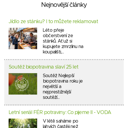
Nejnovější články
Jídlo ze stánku? I to můžete reklamovat
Léto přeje
občerstvení ze
stánků. Ať už si
kupujete zmrzlinu na
koupališti,…
Soutěž biopotravina slaví 25 let
Soutěž Nejlepší
biopotravina roku je
největší a
nejprestižnější
soutěží…
Letní seriál FÉR potraviny: Co pijeme II - VODA
V létě saháme po
lahvích častěji než