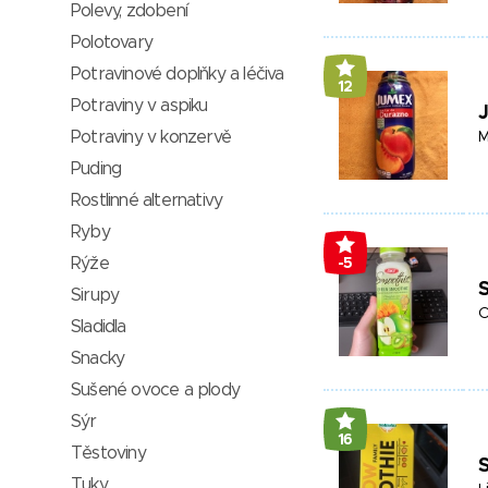
Polevy, zdobení
Polotovary
Potravinové doplňky a léčiva
12
Potraviny v aspiku
Potraviny v konzervě
M
Puding
Rostlinné alternativy
Ryby
Rýže
-5
Sirupy
O
Sladidla
Snacky
Sušené ovoce a plody
Sýr
16
Těstoviny
Tuky