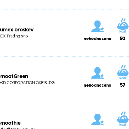
Jumex broskev
EX Trading s.r.o
50
nehodnoceno
SmootGreen
KD CORPORATION OKF BLDG
57
nehodnoceno
Smoothie