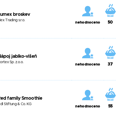
Jumex broskev
ex Trading s.r.o.
50
nehodnoceno
ápoj jablko-višeň
ortex Sp. z.o.o.
37
nehodnoceno
Red family Smoothie
idl Stiftung & Co. KG
55
nehodnoceno