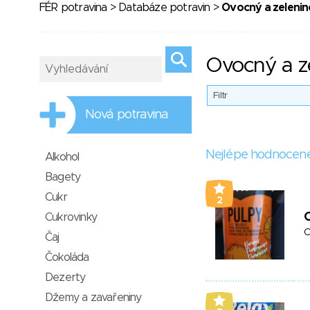
FÉR potravina
>
Databáze potravin
>
Ovocný a zelenin
Ovocný a z
Filtr
Nová potravina
Nejlépe hodnocen
Alkohol
Bagety
Cukr
2
Cukrovinky
C
Čaj
Čokoláda
Dezerty
Džemy a zavařeniny