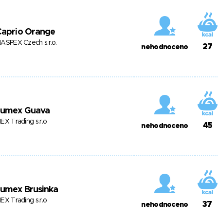
Caprio Orange
ASPEX Czech s.r.o.
27
nehodnoceno
Jumex Guava
EX Trading s.r.o
45
nehodnoceno
Jumex Brusinka
EX Trading s.r.o
37
nehodnoceno