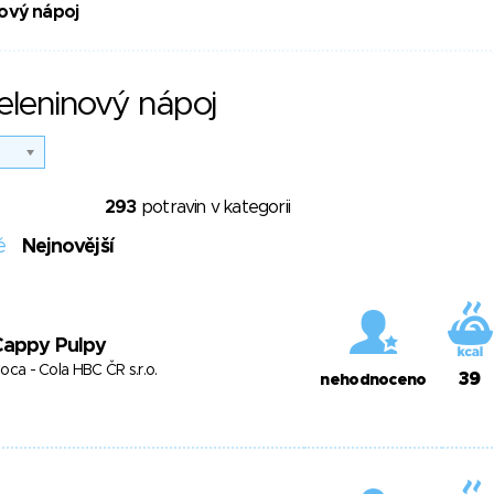
ový nápoj
eleninový nápoj
293
potravin v kategorii
é
Nejnovější
Cappy Pulpy
oca - Cola HBC ČR s.r.o.
39
nehodnoceno