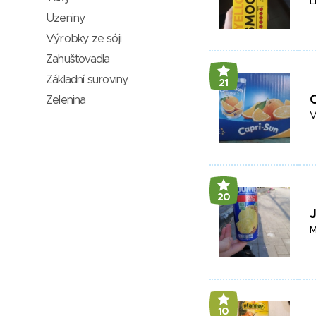
L
Uzeniny
Výrobky ze sóji
Zahušťovadla
Základní suroviny
21
Zelenina
V
20
M
10