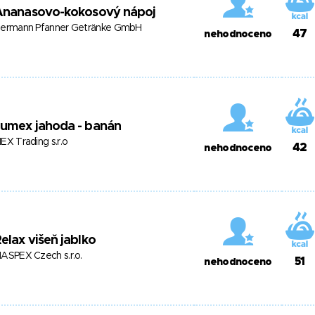
Ananasovo-kokosový nápoj
ermann Pfanner Getränke GmbH
47
nehodnoceno
Jumex jahoda - banán
EX Trading s.r.o
42
nehodnoceno
elax višeň jablko
ASPEX Czech s.r.o.
51
nehodnoceno