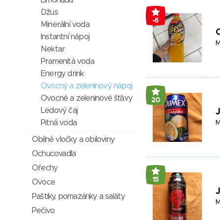
Limonáda
Džus
-6
Minerální voda
Instantní nápoj
M
Nektar
Pramenitá voda
Energy drink
Ovocný a zeleninový nápoj
Ovocné a zeleninové šťávy
20
Ledový čaj
Pitná voda
M
Obilné vločky a obiloviny
Ochucovadla
Ořechy
15
Ovoce
Paštiky, pomazánky a saláty
M
Pečivo