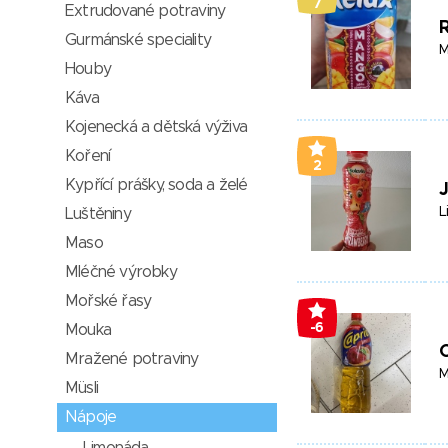
7
Extrudované potraviny
Gurmánské speciality
M
Houby
Káva
Kojenecká a dětská výživa
Koření
2
Kypřící prášky, soda a želé
L
Luštěniny
Maso
Mléčné výrobky
Mořské řasy
-6
Mouka
Mražené potraviny
M
Müsli
Nápoje