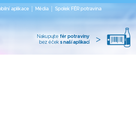
bilní aplikace
Média
Spolek FÉR potravina
Nakupujte
fér potraviny
>
bez éček
s naší aplikací