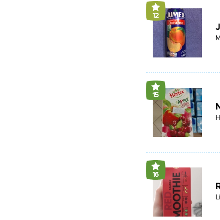
12
M
15
N
H
16
L