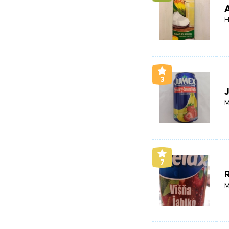
H
3
M
7
R
M