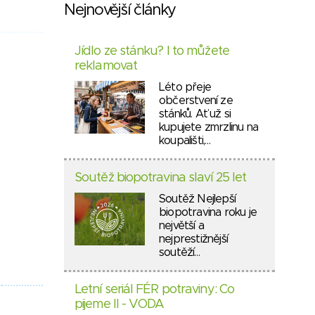
Nejnovější články
Jídlo ze stánku? I to můžete
reklamovat
Léto přeje
občerstvení ze
stánků. Ať už si
kupujete zmrzlinu na
koupališti,…
Soutěž biopotravina slaví 25 let
Soutěž Nejlepší
biopotravina roku je
největší a
nejprestižnější
soutěží…
Letní seriál FÉR potraviny: Co
pijeme II - VODA