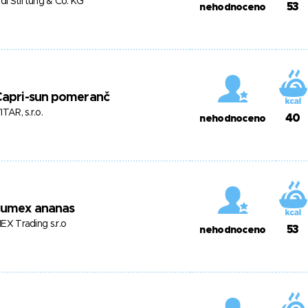
idl Stiftung & Co. KG
53
nehodnoceno
Capri-sun pomeranč
ITAR, s.r.o.
40
nehodnoceno
Jumex ananas
EX Trading s.r.o
53
nehodnoceno