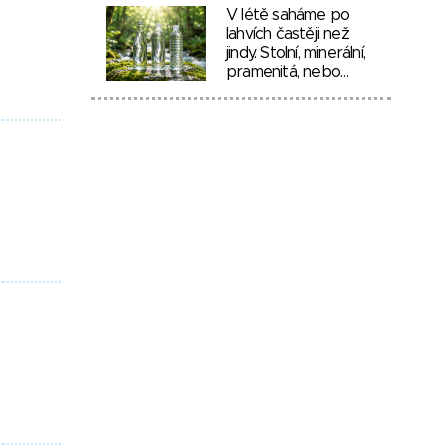
V létě saháme po
lahvích častěji než
jindy. Stolní, minerální,
pramenitá, nebo…