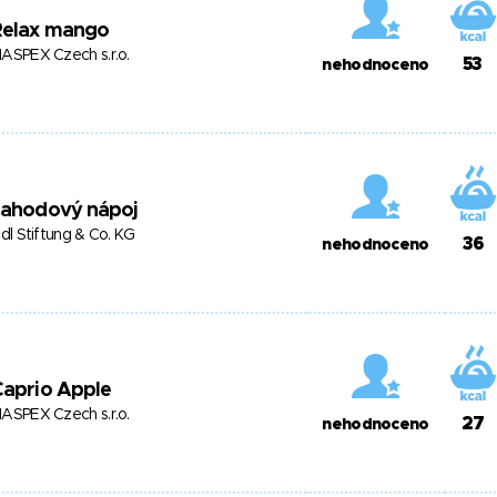
Relax mango
ASPEX Czech s.r.o.
53
nehodnoceno
Jahodový nápoj
idl Stiftung & Co. KG
36
nehodnoceno
Caprio Apple
ASPEX Czech s.r.o.
27
nehodnoceno