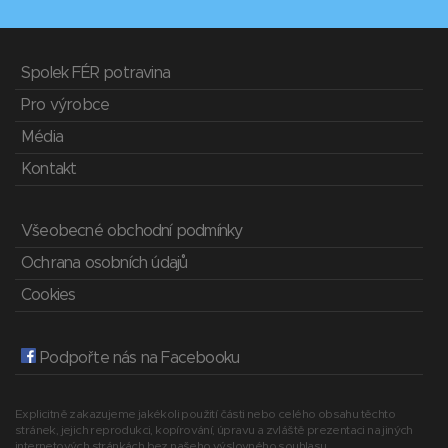
Spolek FÉR potravina
Pro výrobce
Média
Kontakt
Všeobecné obchodní podmínky
Ochrana osobních údajů
Cookies
Podpořte nás na Facebooku
Explicitně zakazujeme jakékoli použití části nebo celého obsahu těchto
stránek, jejich reprodukci, kopírování, úpravu a zvláště prezentaci na jiných
internetových stránkách bez našeho výslovného souhlasu.