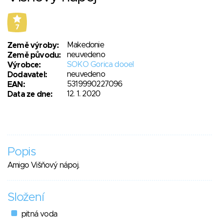
7
Makedonie
Země výroby:
neuvedeno
Země původu:
SOKO Gorica dooel
Výrobce:
neuvedeno
Dodavatel:
5319990227096
EAN:
12. 1. 2020
Data ze dne:
Popis
Amigo Višňový nápoj.
Složení
pitná voda