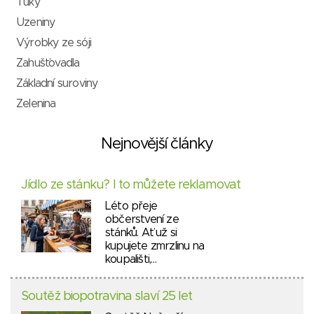
Tuky
Uzeniny
Výrobky ze sóji
Zahušťovadla
Základní suroviny
Zelenina
Nejnovější články
Jídlo ze stánku? I to můžete reklamovat
Léto přeje
občerstvení ze
stánků. Ať už si
kupujete zmrzlinu na
koupališti,…
Soutěž biopotravina slaví 25 let