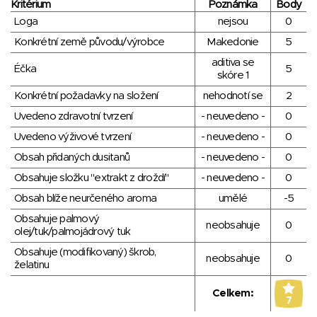
Kritérium
Poznámka
Body
Loga
nejsou
0
Konkrétní země původu/výrobce
Makedonie
5
aditiva se
Éčka
5
skóre 1
Konkrétní požadavky na složení
nehodnotí se
2
Uvedeno zdravotní tvrzení
- neuvedeno -
0
Uvedeno výživové tvrzení
- neuvedeno -
0
Obsah přidaných dusitanů
- neuvedeno -
0
Obsahuje složku "extrakt z droždí"
- neuvedeno -
0
Obsah blíže neurčeného aroma
umělé
-5
Obsahuje palmový
neobsahuje
0
olej/tuk/palmojádrový tuk
Obsahuje (modifikovaný) škrob,
neobsahuje
0
želatinu
Celkem:
7