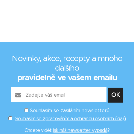
Novinky, akce, recepty a mnoho
dalšího
pravidelně ve vašem emailu
Souhlasím se zasíláním newsletterů
Souhlasím se zpracováním a ochranou osobních údajů
Chcete vidět
jak náš newsletter vypadá
?