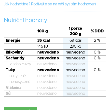
Jak hodnotíme? Podívejte se na náš systém hodnocení.
Nutriční hodnoty
1 porce
100 g
% DDD
200 g
Energie
35 kcal
69 kcal
2 %
145 kJ
290 kJ
Bílkoviny
neuvedeno
neuvedeno
0 %
Sacharidy
neuvedeno
neuvedeno
0 %
z toho cukry
neuvedeno
neuvedeno
Tuky
neuvedeno
neuvedeno
0 %
nasycené
neuvedeno
neuvedeno
nenasycené
neuvedeno
neuvedeno
Vláknina
neuvedeno
neuvedeno
Sůl
neuvedeno
neuvedeno