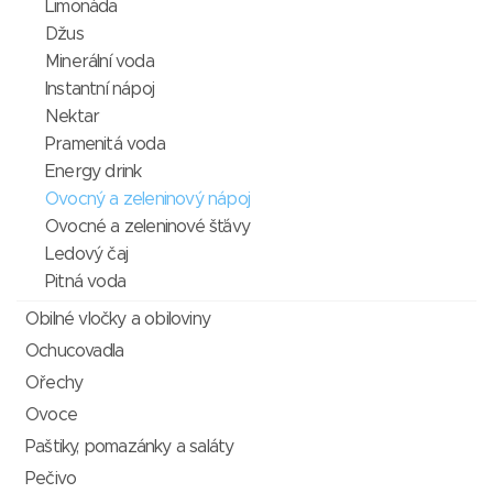
Limonáda
Džus
Minerální voda
Instantní nápoj
Nektar
Pramenitá voda
Energy drink
Ovocný a zeleninový nápoj
Ovocné a zeleninové šťávy
Ledový čaj
Pitná voda
Obilné vločky a obiloviny
Ochucovadla
Ořechy
Ovoce
Paštiky, pomazánky a saláty
Pečivo