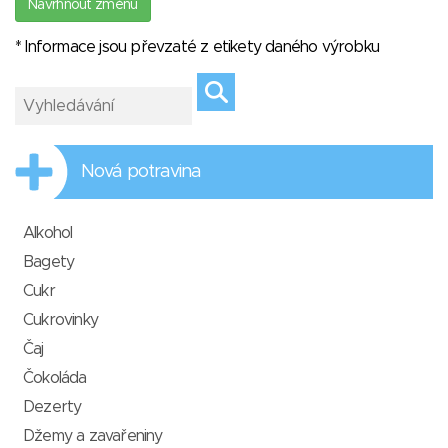
Navrhnout změnu
* Informace jsou převzaté z etikety daného výrobku
Nová potravina
Alkohol
Bagety
Cukr
Cukrovinky
Čaj
Čokoláda
Dezerty
Džemy a zavařeniny