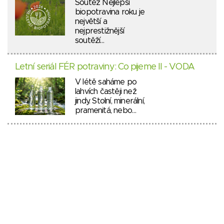
Soutěž Nejlepší
biopotravina roku je
největší a
nejprestižnější
soutěží…
Letní seriál FÉR potraviny: Co pijeme II - VODA
V létě saháme po
lahvích častěji než
jindy. Stolní, minerální,
pramenitá, nebo…