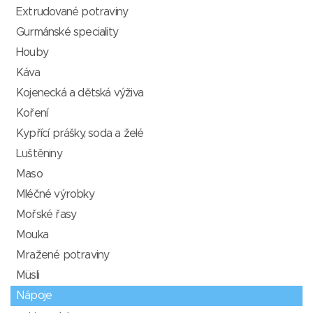
Extrudované potraviny
Gurmánské speciality
Houby
Káva
Kojenecká a dětská výživa
Koření
Kypřící prášky, soda a želé
Luštěniny
Maso
Mléčné výrobky
Mořské řasy
Mouka
Mražené potraviny
Müsli
Nápoje