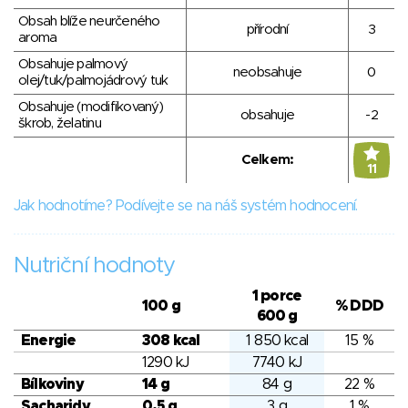
Obsah blíže neurčeného
přírodní
3
aroma
Obsahuje palmový
neobsahuje
0
olej/tuk/palmojádrový tuk
Obsahuje (modifikovaný)
obsahuje
-2
škrob, želatinu
Celkem:
11
Jak hodnotíme? Podívejte se na náš systém hodnocení.
Nutriční hodnoty
1 porce
100 g
% DDD
600 g
Energie
308 kcal
1 850 kcal
15 %
1290 kJ
7740 kJ
Bílkoviny
14 g
84 g
22 %
Sacharidy
0.5 g
3 g
1 %