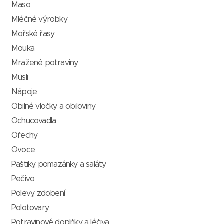
Maso
Mléčné výrobky
Mořské řasy
Mouka
Mražené potraviny
Müsli
Nápoje
Obilné vločky a obiloviny
Ochucovadla
Ořechy
Ovoce
Paštiky, pomazánky a saláty
Pečivo
Polevy, zdobení
Polotovary
Potravinové doplňky a léčiva