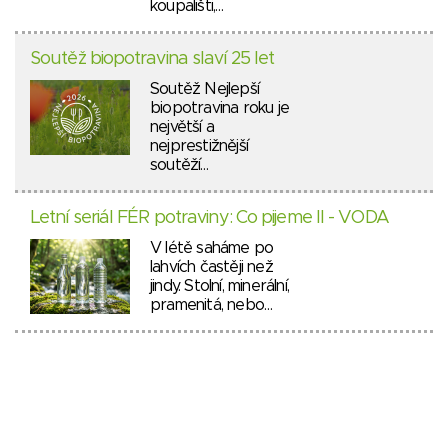
koupališti,…
Soutěž biopotravina slaví 25 let
Soutěž Nejlepší
biopotravina roku je
největší a
nejprestižnější
soutěží…
Letní seriál FÉR potraviny: Co pijeme II - VODA
V létě saháme po
lahvích častěji než
jindy. Stolní, minerální,
pramenitá, nebo…