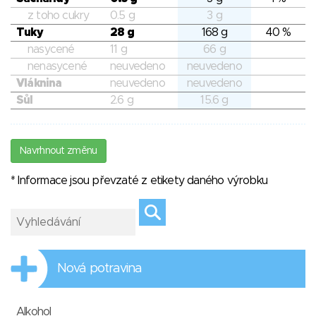
z toho cukry
0.5 g
3 g
Tuky
28 g
168 g
40 %
nasycené
11 g
66 g
nenasycené
neuvedeno
neuvedeno
Vláknina
neuvedeno
neuvedeno
Sůl
2.6 g
15.6 g
Navrhnout změnu
* Informace jsou převzaté z etikety daného výrobku
Nová potravina
Alkohol