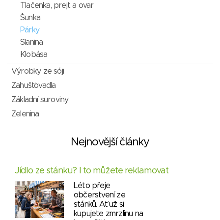
Tlačenka, prejt a ovar
Šunka
Párky
Slanina
Klobása
Výrobky ze sóji
Zahušťovadla
Základní suroviny
Zelenina
Nejnovější články
Jídlo ze stánku? I to můžete reklamovat
Léto přeje
občerstvení ze
stánků. Ať už si
kupujete zmrzlinu na