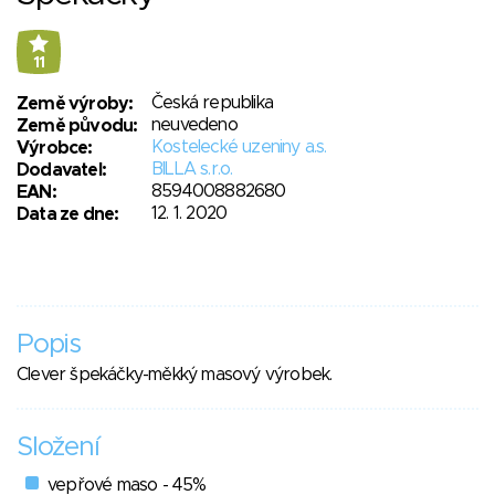
11
Česká republika
Země výroby:
neuvedeno
Země původu:
Kostelecké uzeniny a.s.
Výrobce:
BILLA s.r.o.
Dodavatel:
8594008882680
EAN:
12. 1. 2020
Data ze dne:
Popis
Clever špekáčky-měkký masový výrobek.
Složení
vepřové maso - 45%