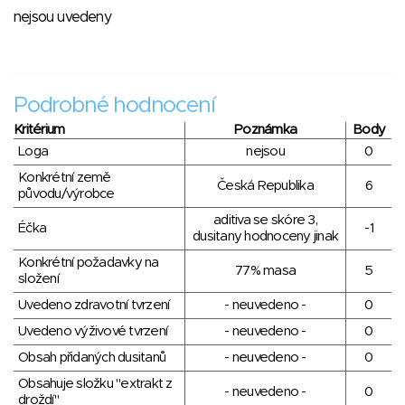
nejsou uvedeny
Podrobné hodnocení
Kritérium
Poznámka
Body
Loga
nejsou
0
Konkrétní země
Česká Republika
6
původu/výrobce
aditiva se skóre 3,
Éčka
-1
dusitany hodnoceny jinak
Konkrétní požadavky na
77% masa
5
složení
Uvedeno zdravotní tvrzení
- neuvedeno -
0
Uvedeno výživové tvrzení
- neuvedeno -
0
Obsah přidaných dusitanů
- neuvedeno -
0
Obsahuje složku "extrakt z
- neuvedeno -
0
droždí"