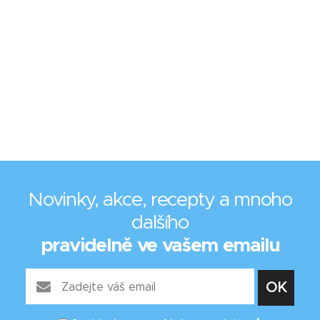
Novinky, akce, recepty a mnoho
dalšího
pravidelně ve vašem emailu