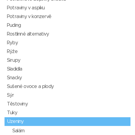
Potraviny v aspiku
Potraviny v konzervě
Puding
Rostlinné alternativy
Ryby
Rýže
Sirupy
Sladidla
Snacky
Sušené ovoce a plody
Sýr
Těstoviny
Tuky
Uzeniny
Salám