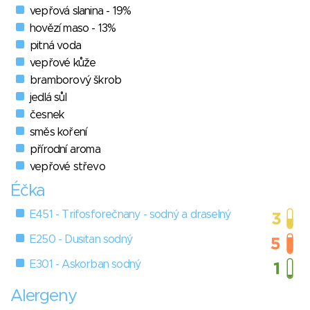
vepřová slanina - 19%
hovězí maso - 13%
pitná voda
vepřové kůže
bramborový škrob
jedlá sůl
česnek
směs koření
přírodní aroma
vepřové střevo
Éčka
E451 - Trifosforečnany - sodný a draselný
E250 - Dusitan sodný
E301 - Askorban sodný
Alergeny