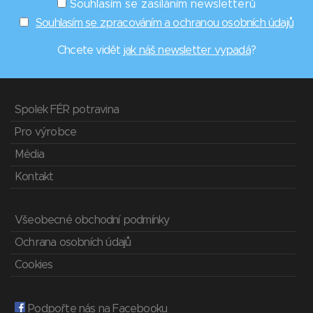
Souhlasím se zasíláním newsletterů
Souhlasím se zpracováním a ochranou osobních údajů
Chcete vidět
jak náš newsletter vypadá
?
Spolek FÉR potravina
Pro výrobce
Média
Kontakt
Všeobecné obchodní podmínky
Ochrana osobních údajů
Cookies
Podpořte nás na Facebooku