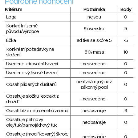
Podrobné hodnocení
Kritérium
Poznámka
Body
Loga
nejsou
0
Konkrétní země
Slovensko
5
původu/výrobce
Éčka
aditiva se skóre 5
-5
Konkrétní požadavky na
51% masa
10
složení
Uvedeno zdravotní tvrzení
- neuvedeno -
0
Uvedeno výživové tvrzení
- neuvedeno -
0
není znám jiný než
Obsah přidaných dusitanů
0
zákonný podíl
Obsahuje složku "extrakt z
- neuvedeno -
0
droždí"
Obsah blíže neurčeného aroma
neobsahuje
3
Obsahuje palmový
neobsahuje
0
olej/tuk/palmojádrový tuk
Obsahuje (modifikovaný) škrob,
neobsahuje
0