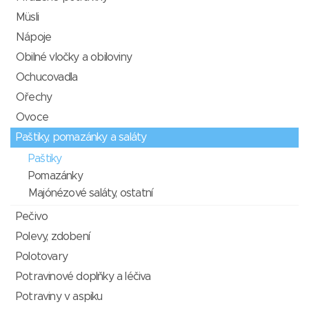
Müsli
Nápoje
Obilné vločky a obiloviny
Ochucovadla
Ořechy
Ovoce
Paštiky, pomazánky a saláty
Paštiky
Pomazánky
Majónézové saláty, ostatní
Pečivo
Polevy, zdobení
Polotovary
Potravinové doplňky a léčiva
Potraviny v aspiku