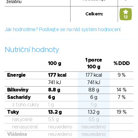
želatinu
Celkem:
13
Jak hodnotíme? Podívejte se na náš systém hodnocení.
Nutriční hodnoty
1 porce
100 g
% DDD
100 g
Energie
177 kcal
177 kcal
9 %
741 kJ
741 kJ
Bílkoviny
8.8 g
8.8 g
14 %
Sacharidy
6 g
6 g
7 %
z toho cukry
1 g
1 g
Tuky
13.2 g
13.2 g
19 %
nasycené
5.5 g
5.5 g
nenasycené
neuvedeno
neuvedeno
Vláknina
neuvedeno
neuvedeno