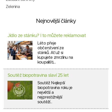
Zelenina
Nejnovější články
Jídlo ze stánku? I to můžete reklamovat
Léto přeje
občerstvení ze
stánků. Ať už si
kupujete zmrzlinu na
koupališti,…
Soutěž biopotravina slaví 25 let
Soutěž Nejlepší
biopotravina roku je
největší a
nejprestižnější
soutěží…