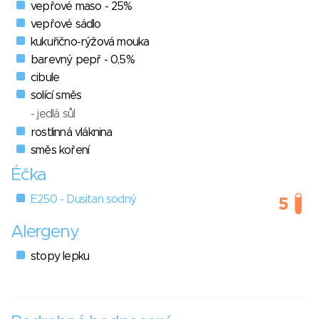
vepřové maso - 25%
vepřové sádlo
kukuřično-rýžová mouka
barevný pepř - 0,5%
cibule
solící směs
- jedlá sůl
rostlinná vláknina
směs koření
Éčka
E250 - Dusitan sodný
Alergeny
stopy lepku