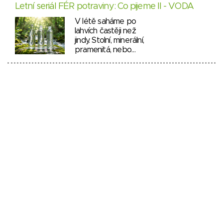
Letní seriál FÉR potraviny: Co pijeme II - VODA
V létě saháme po
lahvích častěji než
jindy. Stolní, minerální,
pramenitá, nebo…