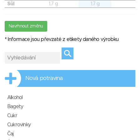
Sůl
1.7 g
1.7 g
Navrhnout změnu
* Informace jsou převzaté z etikety daného výrobku
Nová potravina
Alkohol
Bagety
Cukr
Cukrovinky
Čaj