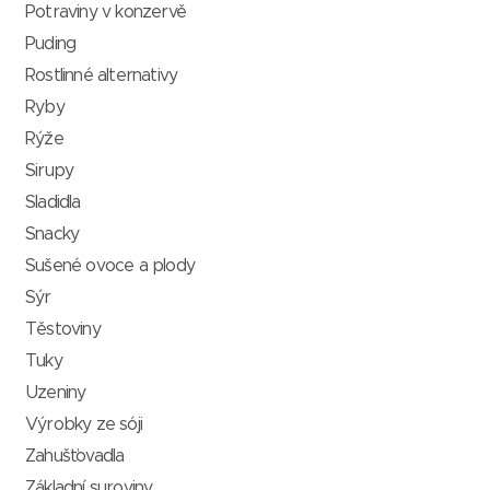
Potraviny v konzervě
Puding
Rostlinné alternativy
Ryby
Rýže
Sirupy
Sladidla
Snacky
Sušené ovoce a plody
Sýr
Těstoviny
Tuky
Uzeniny
Výrobky ze sóji
Zahušťovadla
Základní suroviny