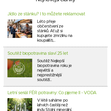
Jídlo ze stánku? I to můžete reklamovat
Léto přeje
občerstvení ze
stánků. Ať už si
kupujete zmrzlinu na
koupališti,…
Soutěž biopotravina slaví 25 let
Soutěž Nejlepší
biopotravina roku je
největší a
nejprestižnější
soutěží…
Letní seriál FÉR potraviny: Co pijeme II - VODA
V létě saháme po
lahvích častěji než
jindy. Stolní, minerální,