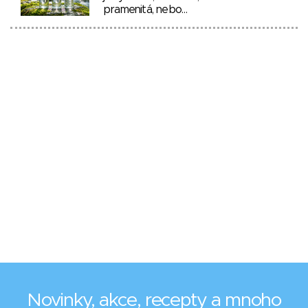
pramenitá, nebo…
Novinky, akce, recepty a mnoho