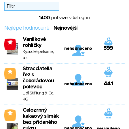
1400
potravin v kategorii
Nejlépe hodnocené
Nejnovější
Vanilkové
-1
rohlíčky
599
nehodnoceno
Kysucké pekárne,
a.s.
Stracciatella
2
řez s
čokoládovou
441
nehodnoceno
polevou
Lidl Stiftung & Co.
KG
Celozrnný
0
kakaový slimák
bez přidaného
cukru
nehodnoceno
neuvedeno