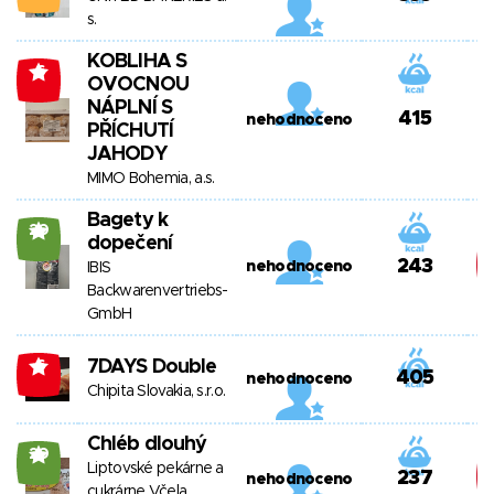
s.
KOBLIHA S
-6
OVOCNOU
NÁPLNÍ S
415
nehodnoceno
PŘÍCHUTÍ
JAHODY
MIMO Bohemia, a.s.
Bagety k
20
dopečení
243
nehodnoceno
IBIS
Backwarenvertriebs-
GmbH
7DAYS Double
-6
405
nehodnoceno
Chipita Slovakia, s.r.o.
Chléb dlouhý
20
Liptovské pekárne a
237
nehodnoceno
cukrárne Včela