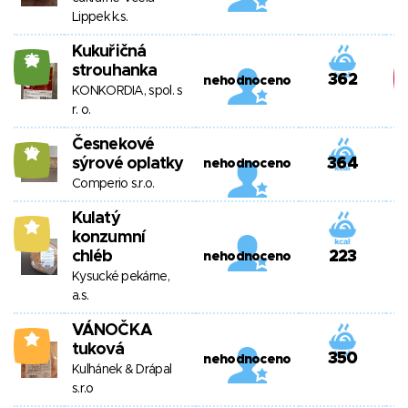
Lippek k.s.
Kukuřičná
26
strouhanka
362
nehodnoceno
KONKORDIA, spol. s
r. o.
Česnekové
10
sýrové oplatky
364
nehodnoceno
Comperio s.r.o.
Kulatý
8
konzumní
chléb
223
nehodnoceno
Kysucké pekárne,
a.s.
VÁNOČKA
2
tuková
350
nehodnoceno
Kulhánek & Drápal
s.r.o