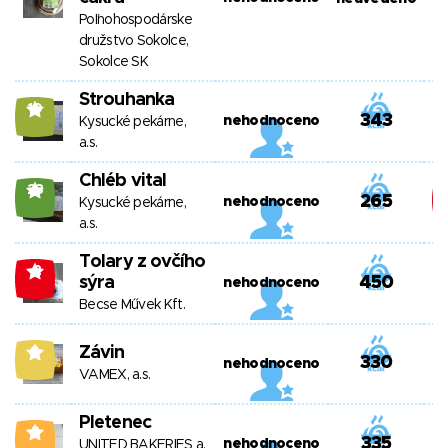
Poľnohospodárske
družstvo Sokolce,
Sokolce SK
Strouhanka
10
343
nehodnoceno
Kysucké pekárne,
a.s.
Chléb vital
23
265
nehodnoceno
Kysucké pekárne,
a.s.
Tolary z ovčího
-2
sýra
450
nehodnoceno
Becse Művek Kft.
Závin
9
330
nehodnoceno
VAMEX, a.s.
Pletenec
2
335
nehodnoceno
UNITED BAKERIES a.