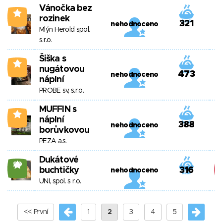
Vánočka bez
1
rozinek
321
nehodnoceno
Mlýn Herold spol.
s.r.o.
Šiška s
2
nugátovou
473
nehodnoceno
náplní
PROBE sv, s.r.o.
MUFFIN s
1
náplní
388
nehodnoceno
borůvkovou
PEZA a.s.
Dukátové
20
buchtičky
316
nehodnoceno
UNI, spol. s r.o.
<< První
1
2
3
4
5