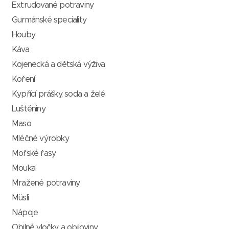
Extrudované potraviny
Gurmánské speciality
Houby
Káva
Kojenecká a dětská výživa
Koření
Kypřící prášky, soda a želé
Luštěniny
Maso
Mléčné výrobky
Mořské řasy
Mouka
Mražené potraviny
Müsli
Nápoje
Obilné vločky a obiloviny