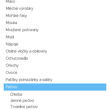
Maso
Mléčné výrobky
Mořské řasy
Mouka
Mražené potraviny
Müsli
Nápoje
Obilné vločky a obiloviny
Ochucovadla
Ořechy
Ovoce
Paštiky, pomazánky a saláty
Pečivo
Chleba
Jemné pečivo
Trvanlivé pečivo