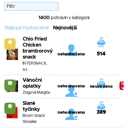
1400
potravin v kategorii
Nejlépe hodnocené
Nejnovější
Chio Fried
5
Chicken
bramborový
514
nehodnoceno
snack
INTERSNACK,
a.s.
Vánoční
23
oplatky
nehodnoceno
neuvedeno
Zsigová Margita
Slané
15
tyčinky
389
nehodnoceno
Boom Snack
Slovakia