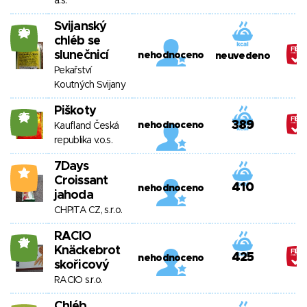
a.s.
Svijanský
20
chléb se
slunečnicí
nehodnoceno
neuvedeno
Pekařství
Koutných Svijany
Piškoty
25
389
nehodnoceno
Kaufland Česká
republika v.o.s.
7Days
4
Croissant
410
nehodnoceno
jahoda
CHPITA CZ, s.r.o.
RACIO
21
Knäckebrot
425
nehodnoceno
skořicový
RACIO s.r.o.
Chléb