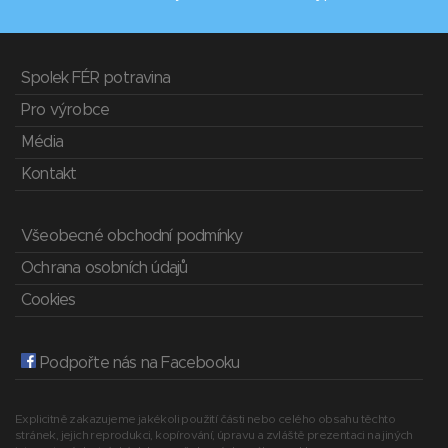
Spolek FÉR potravina
Pro výrobce
Média
Kontakt
Všeobecné obchodní podmínky
Ochrana osobních údajů
Cookies
Podpořte nás na Facebooku
Explicitně zakazujeme jakékoli použití části nebo celého obsahu těchto
stránek, jejich reprodukci, kopírování, úpravu a zvláště prezentaci na jiných