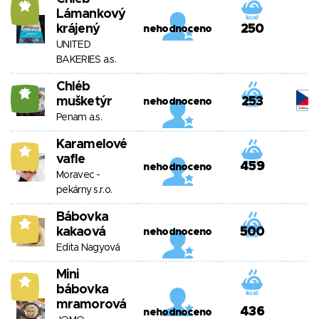
10
Lámankový
krájený
250
nehodnoceno
UNITED
BAKERIES a.s.
Chléb
17
mušketýr
253
nehodnoceno
Penam a.s.
Karamelové
6
vafle
459
nehodnoceno
Moravec -
pekárny s.r.o.
Bábovka
5
kakaová
500
nehodnoceno
Edita Nagyová
Mini
7
bábovka
mramorová
436
nehodnoceno