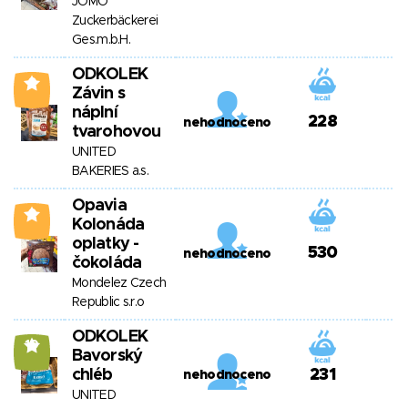
JOMO
Zuckerbäckerei
Ges.m.b.H.
ODKOLEK
0
Závin s
náplní
228
nehodnoceno
tvarohovou
UNITED
BAKERIES a.s.
Opavia
0
Kolonáda
oplatky -
530
nehodnoceno
čokoláda
Mondelez Czech
Republic s.r.o
ODKOLEK
10
Bavorský
chléb
231
nehodnoceno
UNITED