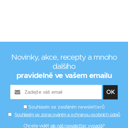
Novinky, akce, recepty a mnoho
dalšího
pravidelně ve vašem emailu
Souhlasím se zasíláním newsletterů
Souhlasím se zpracováním a ochranou osobních údajů
Chcete vidět
jak náš newsletter vypadá
?