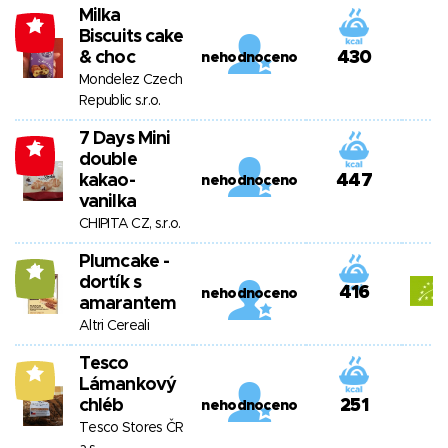
Milka
-4
Biscuits cake
& choc
430
nehodnoceno
Mondelez Czech
Republic s.r.o.
7 Days Mini
-6
double
kakao-
447
nehodnoceno
vanilka
CHIPITA CZ, s.r.o.
Plumcake -
11
dortík s
416
nehodnoceno
amarantem
Altri Cereali
Tesco
6
Lámankový
chléb
251
nehodnoceno
Tesco Stores ČR