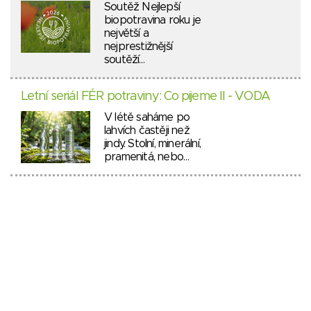
Soutěž Nejlepší
biopotravina roku je
největší a
nejprestižnější
soutěží…
Letní seriál FÉR potraviny: Co pijeme II - VODA
V létě saháme po
lahvích častěji než
jindy. Stolní, minerální,
pramenitá, nebo…