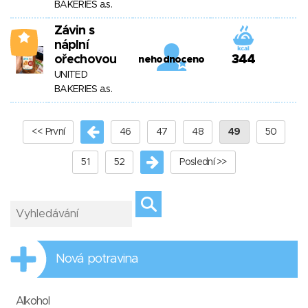
BAKERIES a.s.
Závin s
0
náplní
ořechovou
344
nehodnoceno
UNITED
BAKERIES a.s.
<< První
46
47
48
49
50
51
52
Poslední >>
Nová potravina
Alkohol