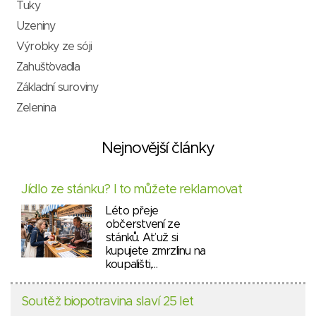
Tuky
Uzeniny
Výrobky ze sóji
Zahušťovadla
Základní suroviny
Zelenina
Nejnovější články
Jídlo ze stánku? I to můžete reklamovat
Léto přeje
občerstvení ze
stánků. Ať už si
kupujete zmrzlinu na
koupališti,…
Soutěž biopotravina slaví 25 let