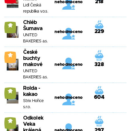
218
nehodnoceno
Lidl Česká
republika v.o.s.
Chléb
11
Šumava
229
nehodnoceno
UNITED
BAKERIES a.s.
České
2
buchty
makové
328
nehodnoceno
UNITED
BAKERIES a.s.
Rolda -
11
kakao
604
nehodnoceno
Strix Hořice
s.r.o.
Odkolek
11
Veka
krájená
297
nehodnoceno