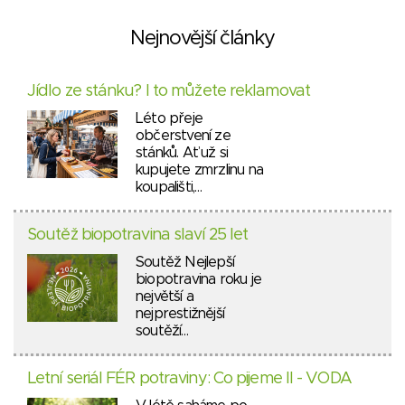
Nejnovější články
Jídlo ze stánku? I to můžete reklamovat
Léto přeje
občerstvení ze
stánků. Ať už si
kupujete zmrzlinu na
koupališti,…
Soutěž biopotravina slaví 25 let
Soutěž Nejlepší
biopotravina roku je
největší a
nejprestižnější
soutěží…
Letní seriál FÉR potraviny: Co pijeme II - VODA