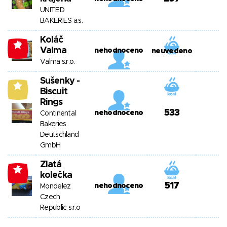
UNITED
BAKERIES a.s.
Koláč
-3
Valma
nehodnoceno
neuvedeno
Valma s.r.o.
Sušenky -
6
Biscuit
Rings
533
nehodnoceno
Continental
Bakeries
Deutschland
GmbH
Zlatá
-6
kolečka
517
nehodnoceno
Mondelez
Czech
Republic s.r.o