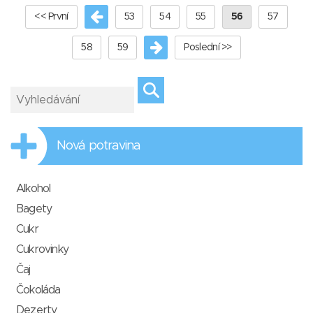
<< První
53
54
55
56
57
58
59
Poslední >>
Nová potravina
Alkohol
Bagety
Cukr
Cukrovinky
Čaj
Čokoláda
Dezerty