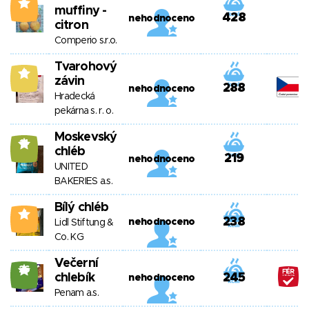
1
muffiny -
428
nehodnoceno
citron
Comperio s.r.o.
Tvarohový
8
závin
288
nehodnoceno
Hradecká
pekárna s. r. o.
Moskevský
14
chléb
219
nehodnoceno
UNITED
BAKERIES a.s.
Bílý chléb
4
238
nehodnoceno
Lidl Stiftung &
Co. KG
Večerní
26
chlebík
245
nehodnoceno
Penam a.s.