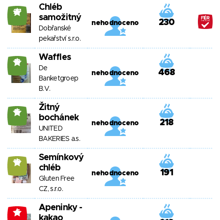
Chléb
27
samožitný
230
nehodnoceno
Dobřanské
pekařství s.r.o.
Waffles
18
De
468
nehodnoceno
Banketgroep
B.V.
Žitný
16
bochánek
218
nehodnoceno
UNITED
BAKERIES a.s.
Semínkový
10
chléb
191
nehodnoceno
Gluten Free
CZ, s.r.o.
Apeninky -
-6
kakao