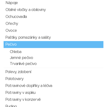
Nápoje
Obilné vločky a obiloviny
Ochucovadla
Ořechy
Ovoce
Paštiky, pomazánky a saláty
Pečivo
Chleba
Jemné pečivo
Trvanlivé pečivo
Polevy, zdobení
Polotovary
Potravinové doplňky a léčiva
Potraviny v aspiku
Potraviny v konzervě
Puding