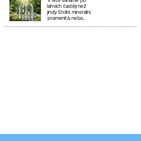
V létě saháme po
lahvích častěji než
jindy. Stolní, minerální,
pramenitá, nebo…