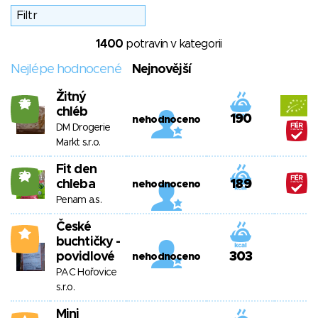
1400
potravin v kategorii
Nejlépe hodnocené
Nejnovější
Žitný
26
chléb
190
nehodnoceno
DM Drogerie
Markt s.r.o.
Fit den
29
chleba
189
nehodnoceno
Penam a.s.
České
0
buchtičky -
povidlové
303
nehodnoceno
PAC Hořovice
s.r.o.
Mini