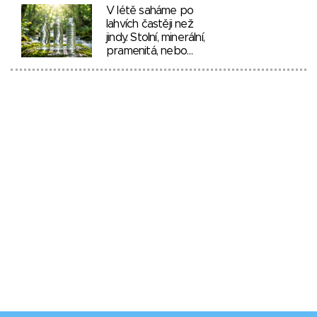
V létě saháme po
lahvích častěji než
jindy. Stolní, minerální,
pramenitá, nebo…