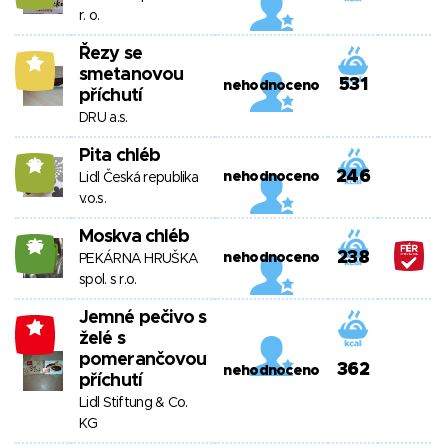
r. o.
Řezy se
5
smetanovou
531
nehodnoceno
příchutí
DRU a.s.
Pita chléb
12
246
nehodnoceno
Lidl Česká republika
v.o.s.
Moskva chléb
26
238
nehodnoceno
PEKÁRNA HRUŠKA
spol. s r.o.
Jemné pečivo s
-4
želé s
pomerančovou
362
nehodnoceno
příchutí
Lidl Stiftung & Co.
KG