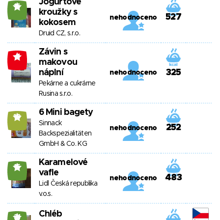
Jogurtové
16
kroužky s
527
nehodnoceno
kokosem
Druid CZ, s.r.o.
Závin s
-1
makovou
náplní
325
nehodnoceno
Pekárne a cukrárne
Rusina s.r.o.
6 Mini bagety
10
Sinnack
252
nehodnoceno
Backspezialitäten
GmbH & Co. KG
Karamelové
15
vafle
483
nehodnoceno
Lidl Česká republika
v.o.s.
Chléb
21