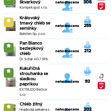
škvarkový
306
nehodnoceno
Kompek spol. s r.o.
Královský
9
tmavý chléb se
255
nehodnoceno
semínky
Balviten Sp. z.o.o.
Pan Blanco
15
bezlepkový
212
nehodnoceno
chléb
Dr. Schär AG / SPA
Kukuřičná
21
strouhanka se
sladkou
93
nehodnoceno
paprikou
EXTRUDO Bečice
s.r.o.
Chléb žitný
13
202
nehodnoceno
Hradecká pekárna s.