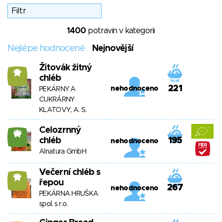
1400
potravin v kategorii
Nejlépe hodnocené
Nejnovější
Žitovák žitný
14
chléb
221
nehodnoceno
PEKÁRNY A
CUKRÁRNY
KLATOVY, A. S.
Celozrnný
26
chléb
195
nehodnoceno
Alnatura GmbH
Večerní chléb s
10
řepou
267
nehodnoceno
PEKÁRNA HRUŠKA
spol. s r.o.