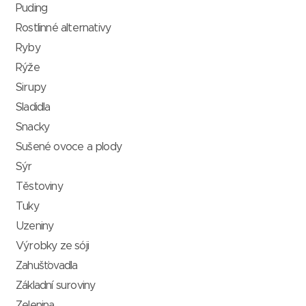
Puding
Rostlinné alternativy
Ryby
Rýže
Sirupy
Sladidla
Snacky
Sušené ovoce a plody
Sýr
Těstoviny
Tuky
Uzeniny
Výrobky ze sóji
Zahušťovadla
Základní suroviny
Zelenina