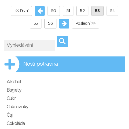
<< První
50
51
52
53
54
55
56
Poslední >>
Nová potravina
Alkohol
Bagety
Cukr
Cukrovinky
Čaj
Čokoláda