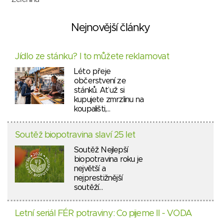
Nejnovější články
Jídlo ze stánku? I to můžete reklamovat
Léto přeje
občerstvení ze
stánků. Ať už si
kupujete zmrzlinu na
koupališti,…
Soutěž biopotravina slaví 25 let
Soutěž Nejlepší
biopotravina roku je
největší a
nejprestižnější
soutěží…
Letní seriál FÉR potraviny: Co pijeme II - VODA