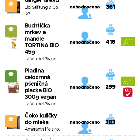
Ginger Bread
2
361
nehodnoceno
Lidl Stiftung & Co.
KG
Buchtička
11
mrkev a
mandle
416
nehodnoceno
TORTINA BIO
45g
La Via del Grano
Piadina
26
celozrnná
pšeničná
299
nehodnoceno
placka BIO
300g vegan
La Via del Grano
Čoko kuličky
0
do mléka
383
nehodnoceno
Amaranth life s.r.o.