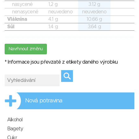
nasycené
1.2 g
3.12 g
nenasycené
neuvedeno
neuvedeno
Vláknina
4.1 g
10.66 g
Sůl
1.4 g
3.64 g
Navrhnout změnu
* Informace jsou převzaté z etikety daného výrobku
Nová potravina
Alkohol
Bagety
Cukr