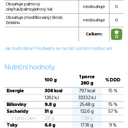
Obsahuje palmový
neobsahuje
0
olej/tuk/palmojádrový tuk
Obsahuje (modifikovaný) škrob,
neobsahuje
0
želatinu
Celkem:
17
Jak hodnotíme? Podívejte se na náš systém hodnocení.
Nutriční hodnoty
1 porce
100 g
% DDD
260 g
Energie
306 kcal
797 kcal
15 %
1282 kJ
3333.2 kJ
Bílkoviny
9.8 g
25.48 g
15 %
Sacharidy
51 g
132.6 g
57 %
z toho cukry
2.8 g
7.28 g
Tuky
6.6 g
17.16 g
9 %