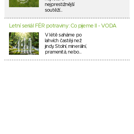
nejprestižnější
soutěží…
Letní seriál FÉR potraviny: Co pijeme II - VODA
V létě saháme po
lahvích častěji než
jindy. Stolní, minerální,
pramenitá, nebo…