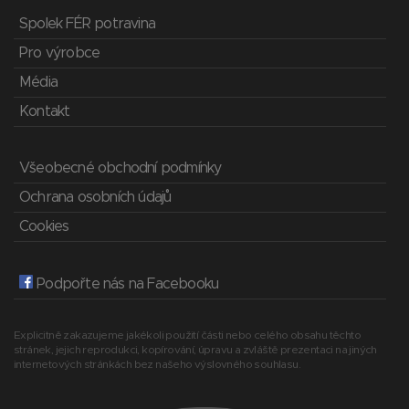
Spolek FÉR potravina
Pro výrobce
Média
Kontakt
Všeobecné obchodní podmínky
Ochrana osobních údajů
Cookies
Podpořte nás na Facebooku
Explicitně zakazujeme jakékoli použití části nebo celého obsahu těchto
stránek, jejich reprodukci, kopírování, úpravu a zvláště prezentaci na jiných
internetových stránkách bez našeho výslovného souhlasu.