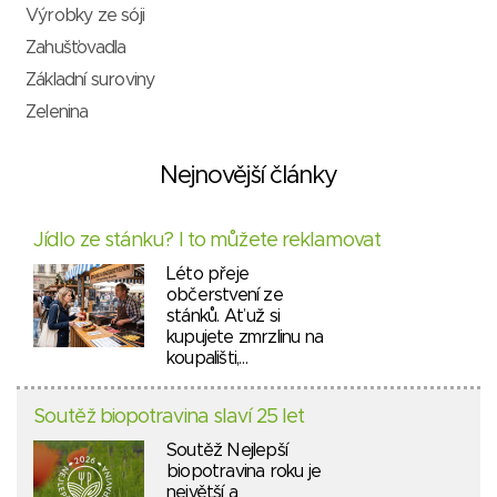
Výrobky ze sóji
Zahušťovadla
Základní suroviny
Zelenina
Nejnovější články
Jídlo ze stánku? I to můžete reklamovat
Léto přeje
občerstvení ze
stánků. Ať už si
kupujete zmrzlinu na
koupališti,…
Soutěž biopotravina slaví 25 let
Soutěž Nejlepší
biopotravina roku je
největší a