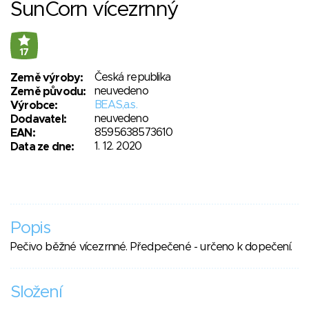
SunCorn vícezrnný
17
Česká republika
Země výroby:
neuvedeno
Země původu:
BEAS,a.s.
Výrobce:
neuvedeno
Dodavatel:
8595638573610
EAN:
1. 12. 2020
Data ze dne:
Popis
Pečivo běžné vícezrnné. Předpečené - určeno k dopečení.
Složení