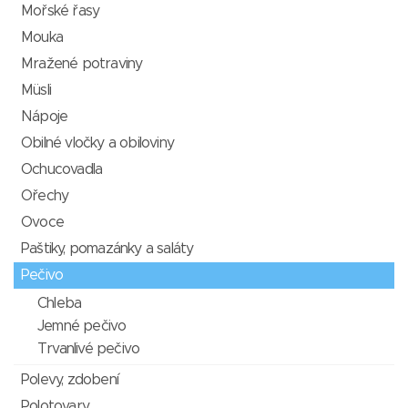
Mořské řasy
Mouka
Mražené potraviny
Müsli
Nápoje
Obilné vločky a obiloviny
Ochucovadla
Ořechy
Ovoce
Paštiky, pomazánky a saláty
Pečivo
Chleba
Jemné pečivo
Trvanlivé pečivo
Polevy, zdobení
Polotovary