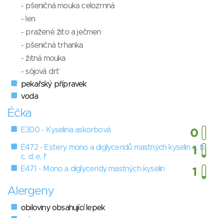
- pšeničná mouka celozrnná
- len
- pražené žito a ječmen
- pšeničná trhanka
- žitná mouka
- sójová drť
pekařský přípravek
voda
Éčka
E300 - Kyselina askorbová
E472 - Estery mono a diglyceridů mastných kyselin a, b,
c, d, e, f
E471 - Mono a diglyceridy mastných kyselin
Alergeny
obiloviny obsahující lepek