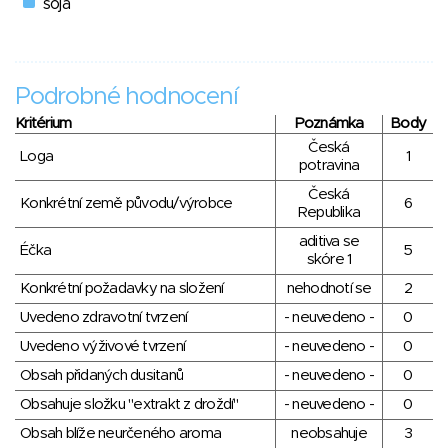
soja
Podrobné hodnocení
Kritérium
Poznámka
Body
Česká
Loga
1
potravina
Česká
Konkrétní země původu/výrobce
6
Republika
aditiva se
Éčka
5
skóre 1
Konkrétní požadavky na složení
nehodnotí se
2
Uvedeno zdravotní tvrzení
- neuvedeno -
0
Uvedeno výživové tvrzení
- neuvedeno -
0
Obsah přidaných dusitanů
- neuvedeno -
0
Obsahuje složku "extrakt z droždí"
- neuvedeno -
0
Obsah blíže neurčeného aroma
neobsahuje
3