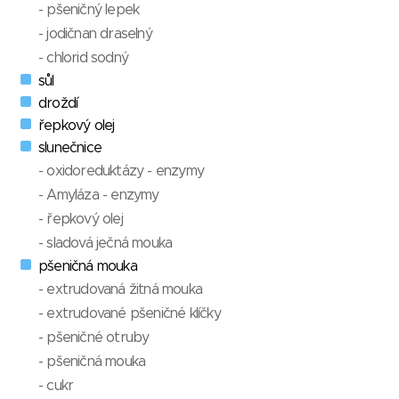
- pšeničný lepek
- jodičnan draselný
- chlorid sodný
sůl
droždí
řepkový olej
slunečnice
- oxidoreduktázy - enzymy
- Amyláza - enzymy
- řepkový olej
- sladová ječná mouka
pšeničná mouka
- extrudovaná žitná mouka
- extrudované pšeničné klíčky
- pšeničné otruby
- pšeničná mouka
- cukr