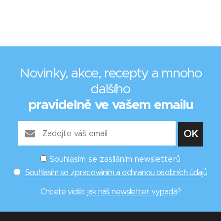
Novinky, akce, recepty a mnoho
dalšího
pravidelně ve vašem emailu
Souhlasím se zasíláním newsletterů
Souhlasím se zpracováním a ochranou osobních údajů
Chcete vidět
jak náš newsletter vypadá
?