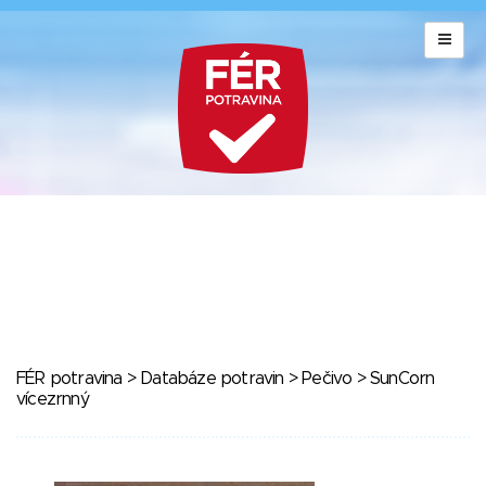
FÉR potravina
>
Databáze potravin
>
Pečivo
> SunCorn
vícezrnný