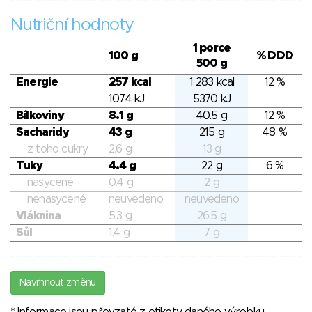
Nutriční hodnoty
1 porce
100 g
% DDD
500 g
Energie
257 kcal
1 283 kcal
12 %
1074 kJ
5370 kJ
Bílkoviny
8.1 g
40.5 g
12 %
Sacharidy
43 g
215 g
48 %
z toho cukry
2.6 g
13 g
Tuky
4.4 g
22 g
6 %
nasycené
0.4 g
2 g
nenasycené
neuvedeno
neuvedeno
Vláknina
5.3 g
26.5 g
Sůl
1.4 g
7 g
Navrhnout změnu