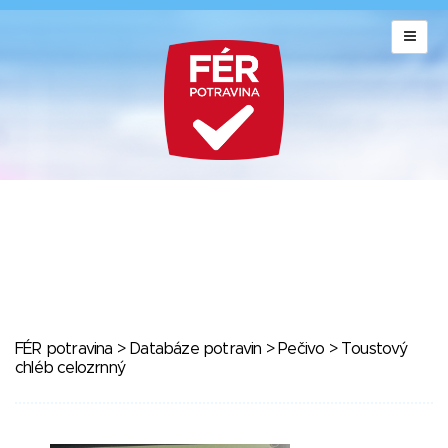
FÉR potravina
>
Databáze potravin
>
Pečivo
> Toustový
chléb celozrnný