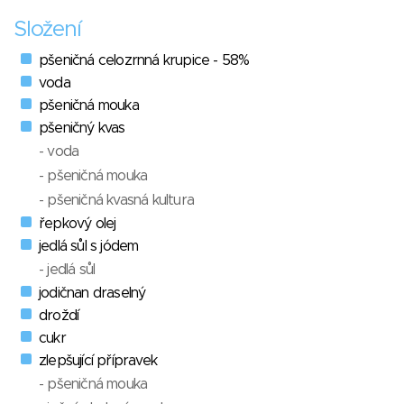
Složení
pšeničná celozrnná krupice - 58%
voda
pšeničná mouka
pšeničný kvas
- voda
- pšeničná mouka
- pšeničná kvasná kultura
řepkový olej
jedlá sůl s jódem
- jedlá sůl
jodičnan draselný
droždí
cukr
zlepšující přípravek
- pšeničná mouka