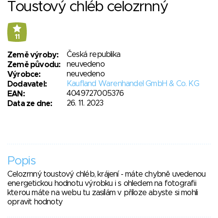
Toustový chléb celozrnný
11
Česká republika
Země výroby:
neuvedeno
Země původu:
neuvedeno
Výrobce:
Kaufland Warenhandel GmbH & Co. KG
Dodavatel:
4049727005376
EAN:
26. 11. 2023
Data ze dne:
Popis
Celozrnný toustový chléb, krájení - máte chybně uvedenou
energetickou hodnotu výrobku i s ohledem na fotografii
kterou máte na webu tu zasílám v příloze abyste si mohli
opravit hodnoty