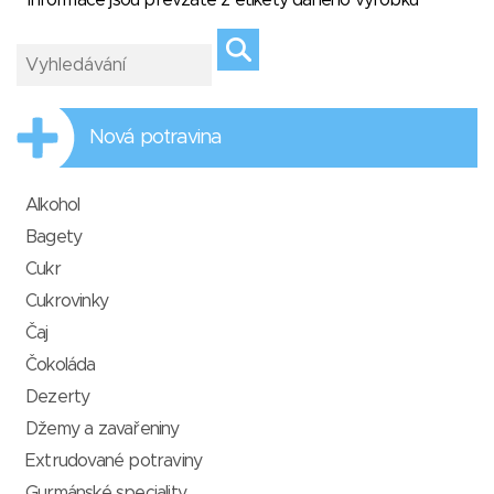
* Informace jsou převzaté z etikety daného výrobku
Nová potravina
Alkohol
Bagety
Cukr
Cukrovinky
Čaj
Čokoláda
Dezerty
Džemy a zavařeniny
Extrudované potraviny
Gurmánské speciality