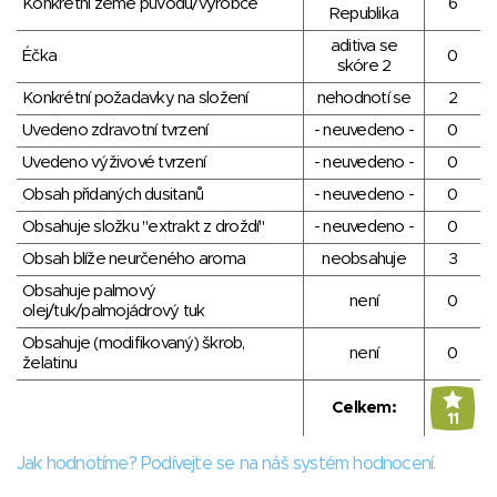
Konkrétní země původu/výrobce
6
Republika
aditiva se
Éčka
0
skóre 2
Konkrétní požadavky na složení
nehodnotí se
2
Uvedeno zdravotní tvrzení
- neuvedeno -
0
Uvedeno výživové tvrzení
- neuvedeno -
0
Obsah přidaných dusitanů
- neuvedeno -
0
Obsahuje složku "extrakt z droždí"
- neuvedeno -
0
Obsah blíže neurčeného aroma
neobsahuje
3
Obsahuje palmový
není
0
olej/tuk/palmojádrový tuk
Obsahuje (modifikovaný) škrob,
není
0
želatinu
Celkem:
11
Jak hodnotíme? Podívejte se na náš systém hodnocení.