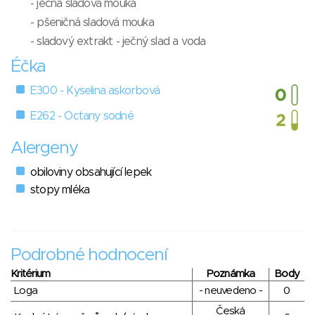
- ječná sladová mouka
- pšeničná sladová mouka
- sladový extrakt - ječný slad a voda
Éčka
E300 - Kyselina askorbová
E262 - Octany sodné
Alergeny
obiloviny obsahující lepek
stopy mléka
Podrobné hodnocení
Kritérium
Poznámka
Body
Loga
- neuvedeno -
0
Česká