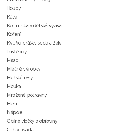
Houby
Káva
Kojenecká a dětská výživa
Koření
Kypřící prášky, soda a želé
Luštěniny
Maso
Mléčné výrobky
Mořské řasy
Mouka
Mražené potraviny
Müsli
Nápoje
Obilné vločky a obiloviny
Ochucovadla