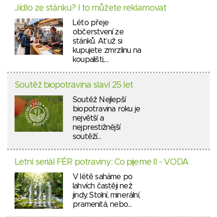
Jídlo ze stánku? I to můžete reklamovat
Léto přeje
občerstvení ze
stánků. Ať už si
kupujete zmrzlinu na
koupališti,…
Soutěž biopotravina slaví 25 let
Soutěž Nejlepší
biopotravina roku je
největší a
nejprestižnější
soutěží…
Letní seriál FÉR potraviny: Co pijeme II - VODA
V létě saháme po
lahvích častěji než
jindy. Stolní, minerální,
pramenitá, nebo…