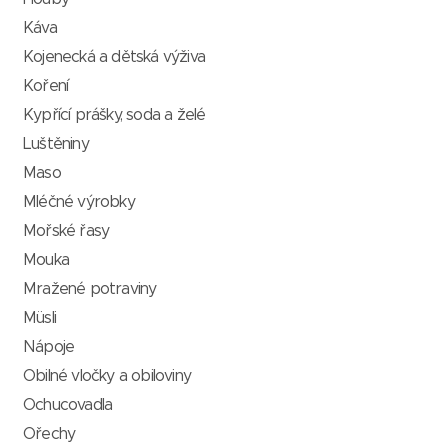
Káva
Kojenecká a dětská výživa
Koření
Kypřící prášky, soda a želé
Luštěniny
Maso
Mléčné výrobky
Mořské řasy
Mouka
Mražené potraviny
Müsli
Nápoje
Obilné vločky a obiloviny
Ochucovadla
Ořechy