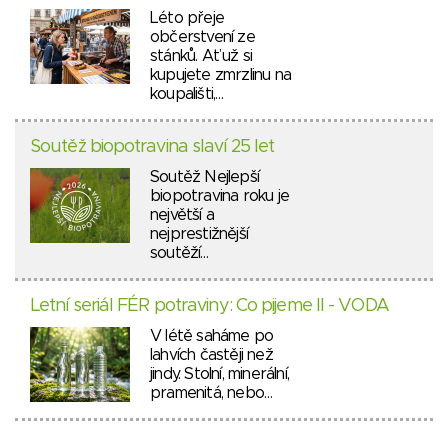
Léto přeje
občerstvení ze
stánků. Ať už si
kupujete zmrzlinu na
koupališti,…
Soutěž biopotravina slaví 25 let
Soutěž Nejlepší
biopotravina roku je
největší a
nejprestižnější
soutěží…
Letní seriál FÉR potraviny: Co pijeme II - VODA
V létě saháme po
lahvích častěji než
jindy. Stolní, minerální,
pramenitá, nebo…