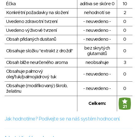
Éčka
aditiva se skóre 0
10
Konkrétní požadavky na složení
nehodnotí se
2
Uvedeno zdravotní tvrzení
- neuvedeno -
0
Uvedeno výživové tvrzení
- neuvedeno -
0
Obsah přidaných dusitanů
- neuvedeno -
0
bez skrytých
Obsahuje složku "extrakt z droždí"
0
glutamátů
Obsah blíže neurčeného aroma
neobsahuje
3
Obsahuje palmový
- neuvedeno -
0
olej/tuk/palmojádrový tuk
Obsahuje (modifikovaný) škrob,
- neuvedeno -
0
želatinu
Celkem:
21
Jak hodnotíme? Podívejte se na náš systém hodnocení.