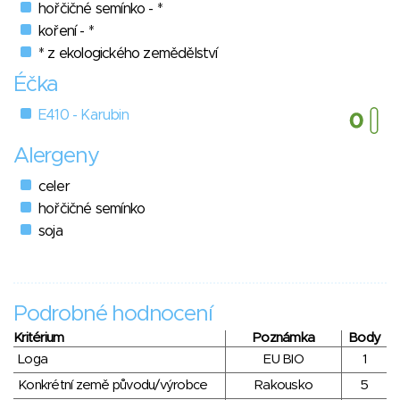
hořčičné semínko - *
koření - *
* z ekologického zemědělství
Éčka
E410 - Karubin
Alergeny
celer
hořčičné semínko
soja
Podrobné hodnocení
Kritérium
Poznámka
Body
Loga
EU BIO
1
Konkrétní země původu/výrobce
Rakousko
5