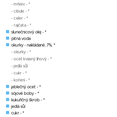
- mrkev - *
- cibule - *
- celer - *
- rajčata - *
slunečnicový olej - *
pitná voda
okurky - nakládané, 7%, *
- okurky - *
- ocet kvasný lihový - *
- jedlá sůl
- cukr - *
- koření - *
jablečný ocet - *
sójové boby - *
kukuřičný škrob - *
jedlá sůl
cukr - *