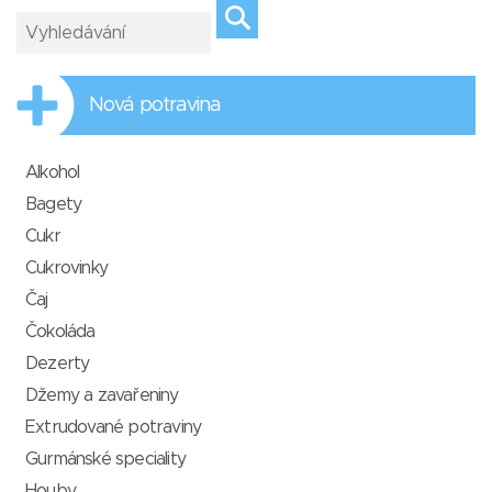
Nová potravina
Alkohol
Bagety
Cukr
Cukrovinky
Čaj
Čokoláda
Dezerty
Džemy a zavařeniny
Extrudované potraviny
Gurmánské speciality
Houby