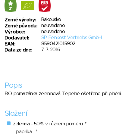
21
Rakousko
Země výroby:
neuvedeno
Země původu:
neuvedeno
Výrobce:
SP-Feinkost Vertriebs GmbH
Dodavatel:
8590421015902
EAN:
7. 7. 2016
Data ze dne:
Popis
BIO pomazánka zeleninová. Tepelně ošetřeno při plnění.
Složení
zelenina - 50%, v různém poměru, *
- paprika - *