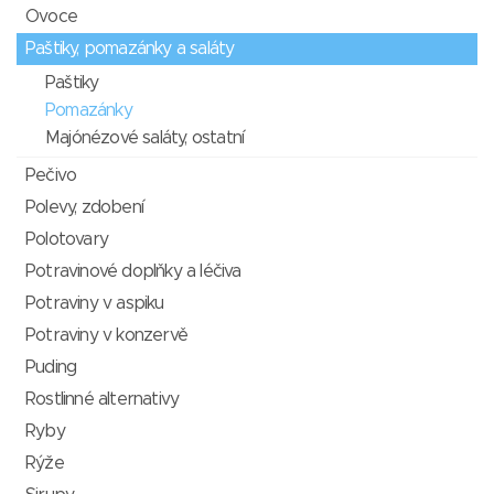
Ovoce
Paštiky, pomazánky a saláty
Paštiky
Pomazánky
Majónézové saláty, ostatní
Pečivo
Polevy, zdobení
Polotovary
Potravinové doplňky a léčiva
Potraviny v aspiku
Potraviny v konzervě
Puding
Rostlinné alternativy
Ryby
Rýže