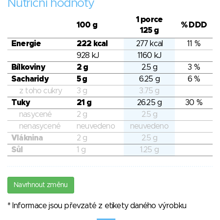
Nutriční hodnoty
1 porce
100 g
% DDD
125 g
Energie
222 kcal
277 kcal
11 %
928 kJ
1160 kJ
Bílkoviny
2 g
2.5 g
3 %
Sacharidy
5 g
6.25 g
6 %
z toho cukry
3 g
3.75 g
Tuky
21 g
26.25 g
30 %
nasycené
2 g
2.5 g
nenasycené
neuvedeno
neuvedeno
Vláknina
2 g
2.5 g
Sůl
1 g
1.25 g
Navrhnout změnu
* Informace jsou převzaté z etikety daného výrobku