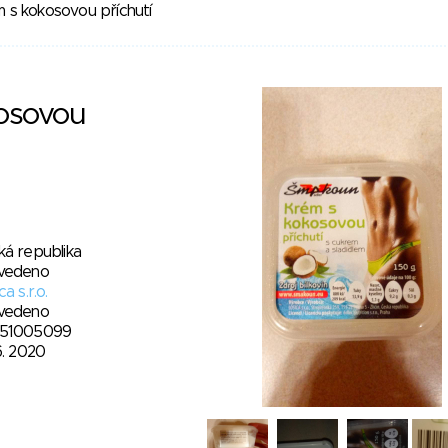
 s kokosovou příchutí
osovou
ká republika
vedeno
ca s.r.o.
vedeno
51005099
6. 2020