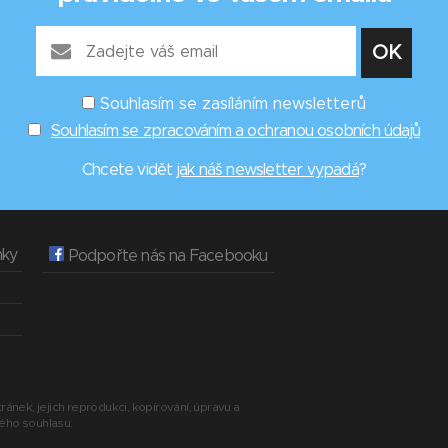
Souhlasím se zasíláním newsletterů
Souhlasím se zpracováním a ochranou osobních údajů
Chcete vidět
jak náš newsletter vypadá
?
nky
Podpořte nás na Facebooku
ránek, jejich reprodukci, kopírování, úpravu a
ného souhlasu.