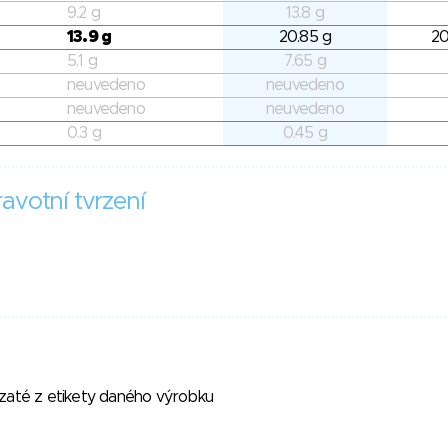
9.2 g
13.8 g
13.9 g
20.85 g
20
5.1 g
7.65 g
neuvedeno
neuvedeno
neuvedeno
neuvedeno
0.3 g
0.45 g
avotní tvrzení
vzaté z etikety daného výrobku