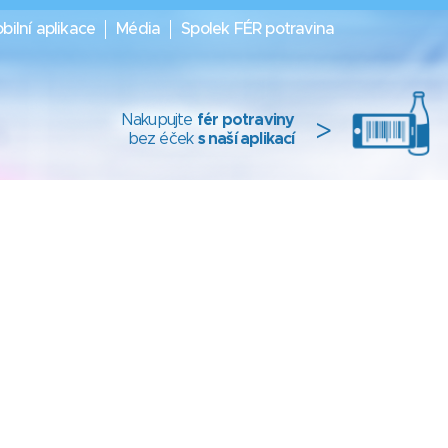
bilní aplikace
Média
Spolek FÉR potravina
Nakupujte
fér potraviny
>
bez éček
s naší aplikací