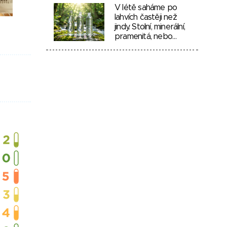
V létě saháme po
lahvích častěji než
jindy. Stolní, minerální,
pramenitá, nebo…