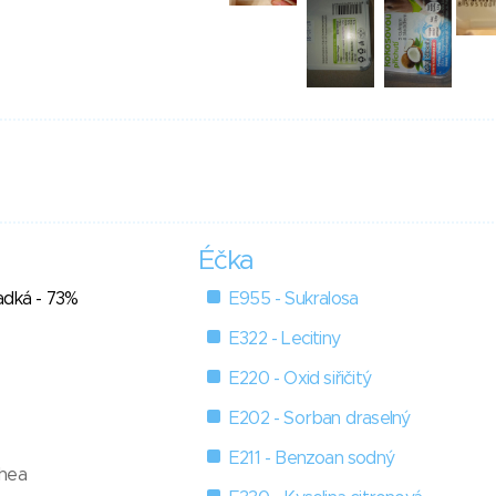
Éčka
adká - 73%
E955 - Sukralosa
E322 - Lecitiny
E220 - Oxid siřičitý
E202 - Sorban draselný
E211 - Benzoan sodný
Shea