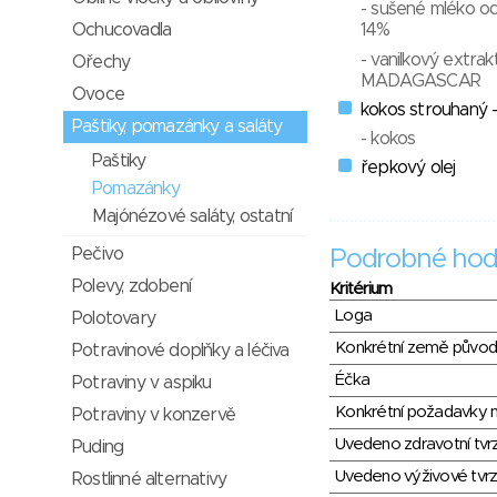
- sušené mléko o
Ochucovadla
14%
- vanilkový extr
Ořechy
MADAGASCAR
Ovoce
kokos strouhaný 
Paštiky, pomazánky a saláty
- kokos
Paštiky
řepkový olej
Pomazánky
Majónézové saláty, ostatní
Pečivo
Podrobné hod
Polevy, zdobení
Kritérium
Loga
Polotovary
Konkrétní země půvo
Potravinové doplňky a léčiva
Éčka
Potraviny v aspiku
Konkrétní požadavky n
Potraviny v konzervě
Uvedeno zdravotní tvr
Puding
Uvedeno výživové tvrz
Rostlinné alternativy