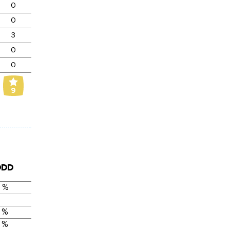
0
0
3
0
0
9
DDD
 %
 %
 %