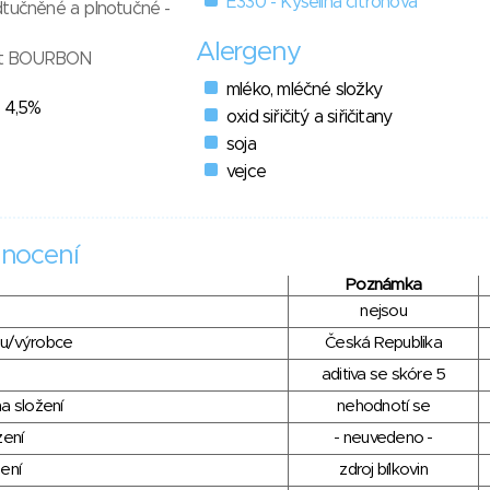
E330 - Kyselina citronová
dtučněné a plnotučné -
Alergeny
akt BOURBON
mléko, mléčné složky
- 4,5%
oxid siřičitý a siřičitany
soja
vejce
nocení
Poznámka
nejsou
du/výrobce
Česká Republika
aditiva se skóre 5
a složení
nehodnotí se
zení
- neuvedeno -
ení
zdroj bílkovin