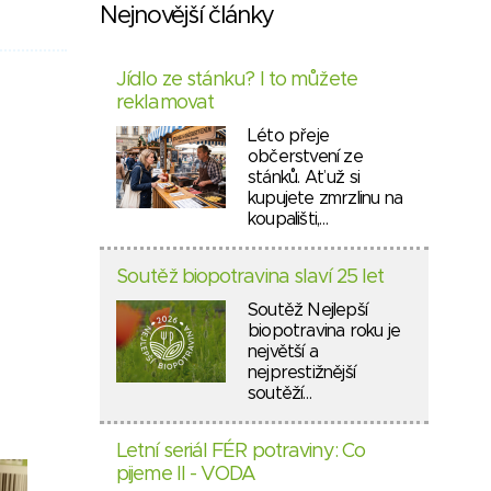
Nejnovější články
Jídlo ze stánku? I to můžete
reklamovat
Léto přeje
občerstvení ze
stánků. Ať už si
kupujete zmrzlinu na
koupališti,…
Soutěž biopotravina slaví 25 let
Soutěž Nejlepší
biopotravina roku je
největší a
nejprestižnější
soutěží…
Letní seriál FÉR potraviny: Co
pijeme II - VODA