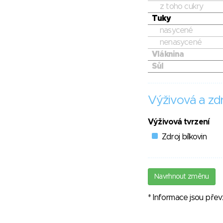
z toho cukry
Tuky
nasycené
nenasycené
Vláknina
Sůl
Výživová a zdr
Výživová tvrzení
Zdroj bílkovin
Navrhnout změnu
* Informace jsou pře