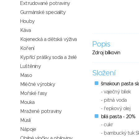
Extrudované potraviny
Gurmánské speciality
Houby
Káva
Kojenecká a dětská výživa
Popis
Koření
Zdroj bílkovin
Kypřící prášky, soda a želé
Luštěniny
Složení
Maso
šmakoun pasta sl
Mléčné výrobky
- vaječný bílek
Mořské řasy
- pitná voda
Mouka
- řepkový olej
Mražené potraviny
bílá pasta - 20%
Müsli
- cukr
Nápoje
- bambucký tuk 
Obilné vločky a obiloviny