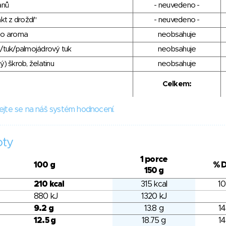
anů
- neuvedeno -
kt z droždí"
- neuvedeno -
ho aroma
neobsahuje
/tuk/palmojádrový tuk
neobsahuje
) škrob, želatinu
neobsahuje
Celkem:
ejte se na náš systém hodnocení.
oty
1 porce
100 g
% 
150 g
210 kcal
315 kcal
10
880 kJ
1320 kJ
9.2 g
13.8 g
14
12.5 g
18.75 g
14