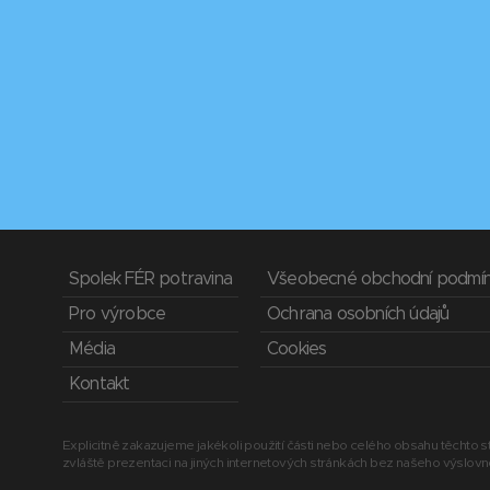
Spolek FÉR potravina
Všeobecné obchodní podmí
Pro výrobce
Ochrana osobních údajů
Média
Cookies
Kontakt
Explicitně zakazujeme jakékoli použití části nebo celého obsahu těchto st
zvláště prezentaci na jiných internetových stránkách bez našeho výslov