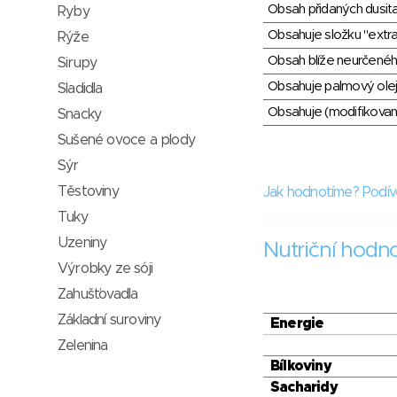
Obsah přidaných dusit
Ryby
Obsahuje složku "extra
Rýže
Obsah blíže neurčené
Sirupy
Obsahuje palmový olej
Sladidla
Obsahuje (modifikovaný
Snacky
Sušené ovoce a plody
Sýr
Těstoviny
Jak hodnotíme? Podív
Tuky
Uzeniny
Nutriční hodn
Výrobky ze sóji
Zahušťovadla
Základní suroviny
Energie
Zelenina
Bílkoviny
Sacharidy