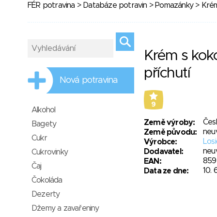
FÉR potravina
>
Databáze potravin
>
Pomazánky
> Krém
Krém s kok
příchutí
Nová potravina
9
Alkohol
Čes
Země výroby:
Bagety
neu
Země původu:
Cukr
Losi
Výrobce:
neu
Dodavatel:
Cukrovinky
859
EAN:
Čaj
10. 
Data ze dne:
Čokoláda
Dezerty
Džemy a zavařeniny