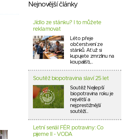
Nejnovější články
Jídlo ze stánku? I to můžete
reklamovat
Léto přeje
občerstvení ze
stánků. Ať už si
kupujete zmrzlinu na
koupališti,…
Soutěž biopotravina slaví 25 let
Soutěž Nejlepší
biopotravina roku je
největší a
nejprestižnější
soutěží…
Letní seriál FÉR potraviny: Co
pijeme II - VODA