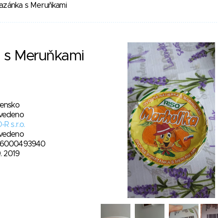
zánka s Meruňkami
 s Meruňkami
vensko
vedeno
-R s.r.o.
vedeno
6000493940
9. 2019