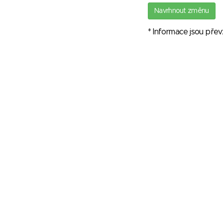
Navrhnout změnu
* Informace jsou pře