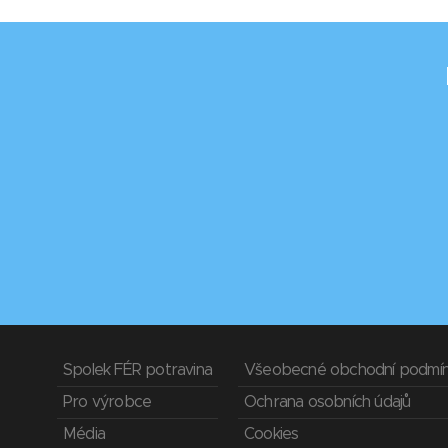
Spolek FÉR potravina
Všeobecné obchodní podmí
Pro výrobce
Ochrana osobních údajů
Média
Cookies