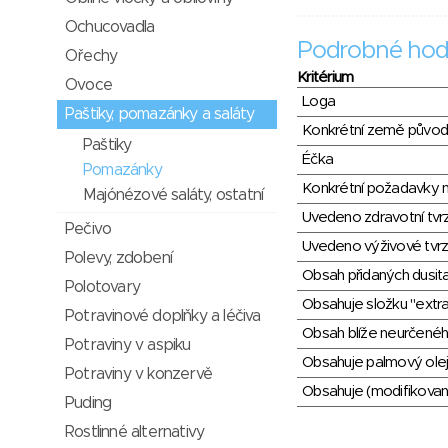
Ochucovadla
Podrobné hod
Ořechy
Kritérium
Ovoce
Loga
Paštiky, pomazánky a saláty
Konkrétní země půvo
Paštiky
Éčka
Pomazánky
Konkrétní požadavky n
Majónézové saláty, ostatní
Uvedeno zdravotní tvr
Pečivo
Uvedeno výživové tvrz
Polevy, zdobení
Obsah přidaných dusit
Polotovary
Obsahuje složku "extra
Potravinové doplňky a léčiva
Obsah blíže neurčené
Potraviny v aspiku
Obsahuje palmový olej
Potraviny v konzervě
Obsahuje (modifikovaný
Puding
Rostlinné alternativy