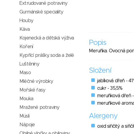
Extrudované potraviny
Gurmánské speciality
Houby
Káva
Kojenecká a dětská výživa
Popis
Koření
Meruňka. Ovocná pom
Kypřící prášky, soda a želé
Luštěniny
Složení
Maso
jablková dřeň - 4
Mléčné výrobky
cukr - 35,5%
Mořské řasy
meruňková dřeň -
Mouka
meruňkové arom
Mražené potraviny
Alergeny
Müsli
Nápoje
oxid siřičitý a siřič
Obilné vločky a obiloviny