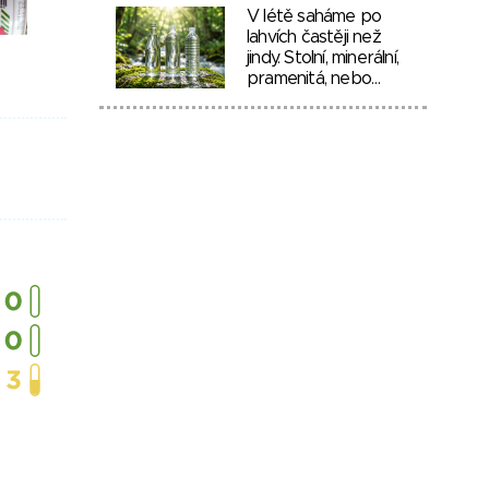
V létě saháme po
lahvích častěji než
jindy. Stolní, minerální,
pramenitá, nebo…