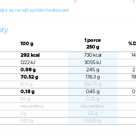
ejte se na náš systém hodnocení.
oty
1 porce
100 g
% 
250 g
292 kcal
730 kcal
14
1222 kJ
3055 kJ
0.98 g
2.45 g
2
70.52 g
176.3 g
78
61.9 g
154.75 g
0.18 g
0.45 g
0
0.1 g
0.25 g
neuvedeno
neuvedeno
1 g
2.5 g
0.01 g
0.025 g