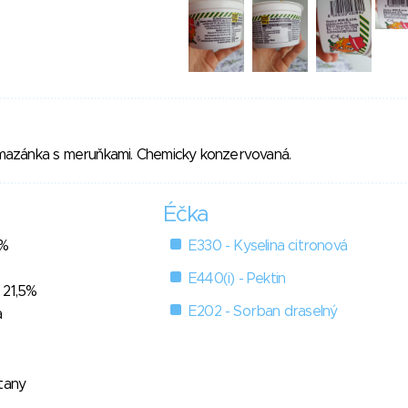
azánka s meruňkami. Chemicky konzervovaná.
Éčka
1%
E330 - Kyselina citronová
E440(i) - Pektin
 21,5%
E202 - Sorban draselný
a
itany