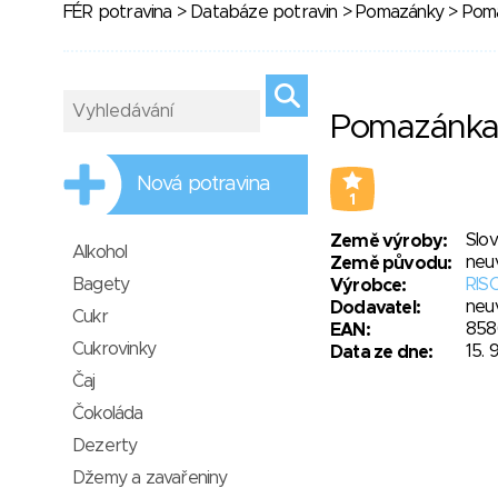
FÉR potravina
>
Databáze potravin
>
Pomazánky
> Poma
Pomazánka
Nová potravina
1
Slo
Země výroby:
Alkohol
neu
Země původu:
Bagety
RISO
Výrobce:
neu
Dodavatel:
Cukr
858
EAN:
Cukrovinky
15. 
Data ze dne:
Čaj
Čokoláda
Dezerty
Džemy a zavařeniny