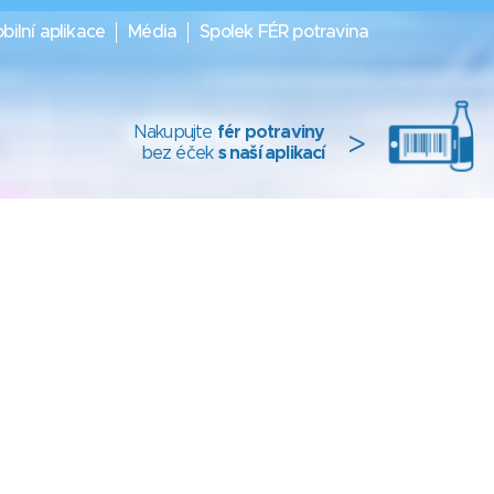
bilní aplikace
Média
Spolek FÉR potravina
Nakupujte
fér potraviny
>
bez éček
s naší aplikací