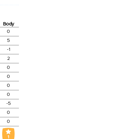
Body
0
5
-1
2
0
0
0
0
-5
0
0
1