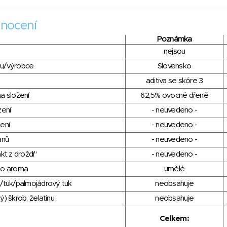
nocení
Poznámka
nejsou
du/výrobce
Slovensko
aditiva se skóre 3
a složení
62,5% ovocné dřeně
zení
- neuvedeno -
ení
- neuvedeno -
anů
- neuvedeno -
kt z droždí"
- neuvedeno -
ho aroma
umělé
/tuk/palmojádrový tuk
neobsahuje
) škrob, želatinu
neobsahuje
Celkem: