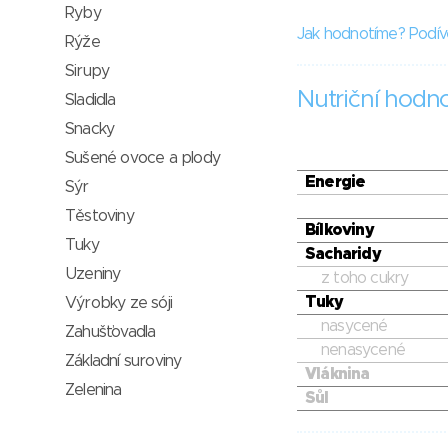
Ryby
Jak hodnotíme? Podív
Rýže
Sirupy
Nutriční hodn
Sladidla
Snacky
Sušené ovoce a plody
Energie
Sýr
Těstoviny
Bílkoviny
Tuky
Sacharidy
Uzeniny
z toho cukry
Tuky
Výrobky ze sóji
nasycené
Zahušťovadla
nenasycené
Základní suroviny
Vláknina
Zelenina
Sůl