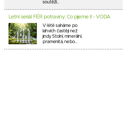
soutěží…
Letní seriál FÉR potraviny: Co pijeme II - VODA
V létě saháme po
lahvích častěji než
jindy. Stolní, minerální,
pramenitá, nebo…