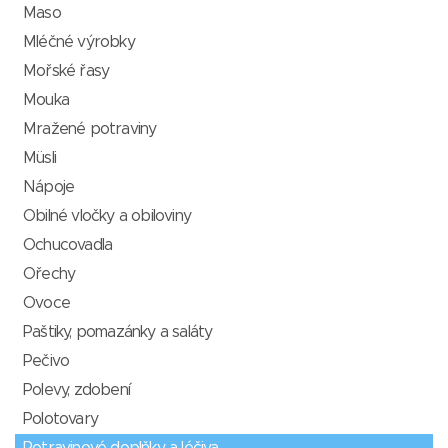
Maso
Mléčné výrobky
Mořské řasy
Mouka
Mražené potraviny
Müsli
Nápoje
Obilné vločky a obiloviny
Ochucovadla
Ořechy
Ovoce
Paštiky, pomazánky a saláty
Pečivo
Polevy, zdobení
Polotovary