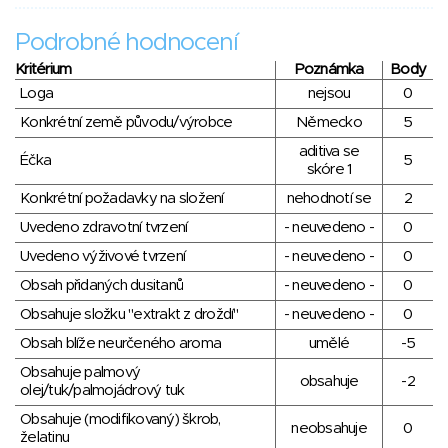
Podrobné hodnocení
Kritérium
Poznámka
Body
Loga
nejsou
0
Konkrétní země původu/výrobce
Německo
5
aditiva se
Éčka
5
skóre 1
Konkrétní požadavky na složení
nehodnotí se
2
Uvedeno zdravotní tvrzení
- neuvedeno -
0
Uvedeno výživové tvrzení
- neuvedeno -
0
Obsah přidaných dusitanů
- neuvedeno -
0
Obsahuje složku "extrakt z droždí"
- neuvedeno -
0
Obsah blíže neurčeného aroma
umělé
-5
Obsahuje palmový
obsahuje
-2
olej/tuk/palmojádrový tuk
Obsahuje (modifikovaný) škrob,
neobsahuje
0
želatinu