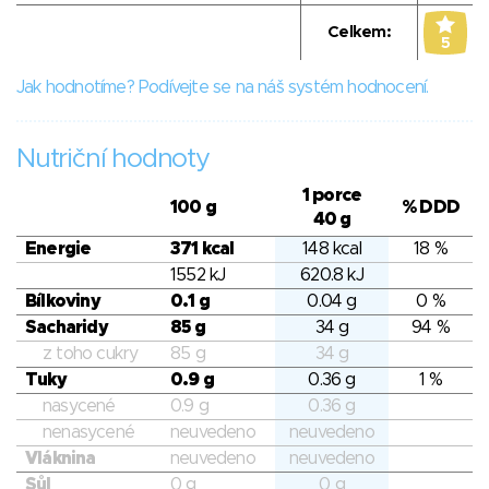
Celkem:
5
Jak hodnotíme? Podívejte se na náš systém hodnocení.
Nutriční hodnoty
1 porce
100 g
% DDD
40 g
Energie
371 kcal
148 kcal
18 %
1552 kJ
620.8 kJ
Bílkoviny
0.1 g
0.04 g
0 %
Sacharidy
85 g
34 g
94 %
z toho cukry
85 g
34 g
Tuky
0.9 g
0.36 g
1 %
nasycené
0.9 g
0.36 g
nenasycené
neuvedeno
neuvedeno
Vláknina
neuvedeno
neuvedeno
Sůl
0 g
0 g