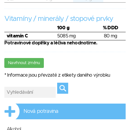
Vitamíny / minerály / stopové prvky
100 g
% DDD
vitamín C
5085 mg
80 mg
Potravinové doplňky a léčiva nehodnotíme.
Navrhnout změnu
* Informace jsou převzaté z etikety daného výrobku
Nová potravina
Alkohol