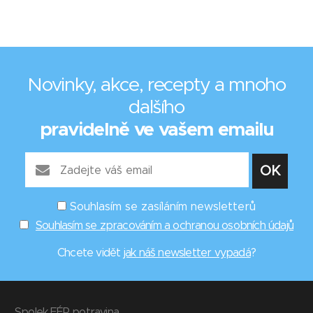
Novinky, akce, recepty a mnoho
dalšího
pravidelně ve vašem emailu
Souhlasím se zasíláním newsletterů
Souhlasím se zpracováním a ochranou osobních údajů
Chcete vidět
jak náš newsletter vypadá
?
Spolek FÉR potravina