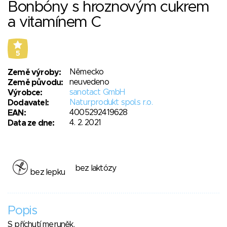
Bonbóny s hroznovým cukrem
a vitamínem C
5
Německo
Země výroby:
neuvedeno
Země původu:
sanotact GmbH
Výrobce:
Naturprodukt spol.s r.o.
Dodavatel:
4005292419628
EAN:
4. 2. 2021
Data ze dne:
bez laktózy
bez lepku
Popis
S příchutí meruněk.