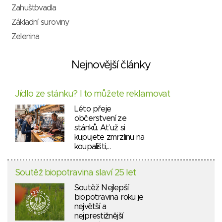
Zahušťovadla
Základní suroviny
Zelenina
Nejnovější články
Jídlo ze stánku? I to můžete reklamovat
Léto přeje
občerstvení ze
stánků. Ať už si
kupujete zmrzlinu na
koupališti,…
Soutěž biopotravina slaví 25 let
Soutěž Nejlepší
biopotravina roku je
největší a
nejprestižnější