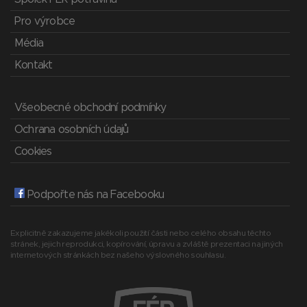
Pro výrobce
Média
Kontakt
Všeobecné obchodní podmínky
Ochrana osobních údajů
Cookies
Podpořte nás na Facebooku
Explicitně zakazujeme jakékoli použití části nebo celého obsahu těchto
stránek, jejich reprodukci, kopírování, úpravu a zvláště prezentaci na jiných
internetových stránkách bez našeho výslovného souhlasu.