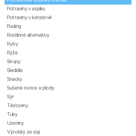
Potravinové doplňky a léčiva
Potraviny v aspiku
Potraviny v konzervě
Puding
Rostlinné alternativy
Ryby
Rýže
Sirupy
Sladidla
Snacky
Sušené ovoce a plody
Sýr
Těstoviny
Tuky
Uzeniny
Výrobky ze sóji