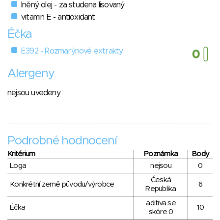
lněný olej - za studena lisovaný
vitamin E - antioxidant
Éčka
E392 - Rozmarýnové extrakty
Alergeny
nejsou uvedeny
Podrobné hodnocení
Kritérium
Poznámka
Body
Loga
nejsou
0
Česká
Konkrétní země původu/výrobce
6
Republika
aditiva se
Éčka
10
skóre 0