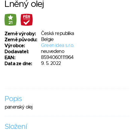
Lněný olej
21
Česká republika
Země výroby:
Belgie
Země původu:
Green idea s.r.o.
Výrobce:
neuvedeno
Dodavatel:
8594060111964
EAN:
9. 5. 2022
Data ze dne:
Popis
panenský olej
Složení