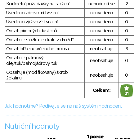
Konkrétní požadavky na složení
nehodnotí se
2
Uvedeno zdravotní tvrzení
- neuvedeno -
0
Uvedeno výživové tvrzení
- neuvedeno -
0
Obsah přidaných dusitanů
- neuvedeno -
0
Obsahuje složku "extrakt z droždí"
- neuvedeno -
0
Obsah blíže neurčeného aroma
neobsahuje
3
Obsahuje palmový
neobsahuje
0
olej/tuk/palmojádrový tuk
Obsahuje (modifikovaný) škrob,
neobsahuje
0
želatinu
Celkem:
21
Jak hodnotíme? Podívejte se na náš systém hodnocení.
Nutriční hodnoty
1 porce