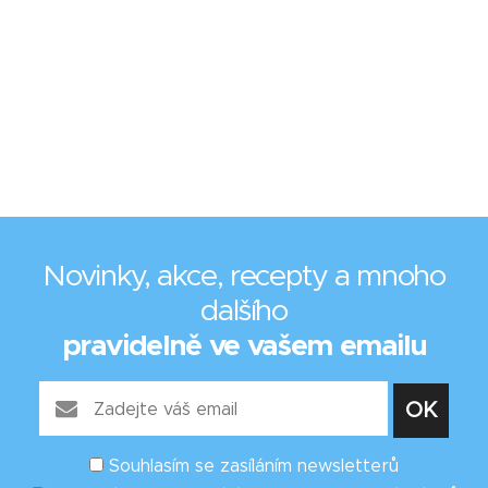
Novinky, akce, recepty a mnoho
dalšího
pravidelně ve vašem emailu
Souhlasím se zasíláním newsletterů