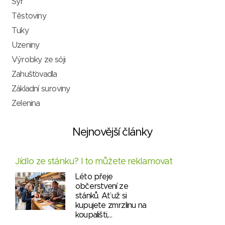
Sýr
Těstoviny
Tuky
Uzeniny
Výrobky ze sóji
Zahušťovadla
Základní suroviny
Zelenina
Nejnovější články
Jídlo ze stánku? I to můžete reklamovat
Léto přeje
občerstvení ze
stánků. Ať už si
kupujete zmrzlinu na
koupališti,…