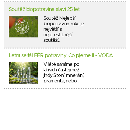
Soutěž biopotravina slaví 25 let
Soutěž Nejlepší
biopotravina roku je
největší a
nejprestižnější
soutěží…
Letní seriál FÉR potraviny: Co pijeme II - VODA
V létě saháme po
lahvích častěji než
jindy. Stolní, minerální,
pramenitá, nebo…