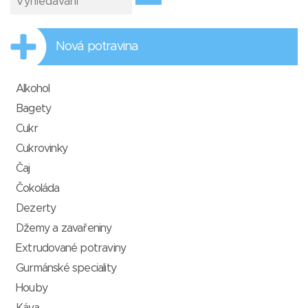
Nová potravina
Alkohol
Bagety
Cukr
Cukrovinky
Čaj
Čokoláda
Dezerty
Džemy a zavařeniny
Extrudované potraviny
Gurmánské speciality
Houby