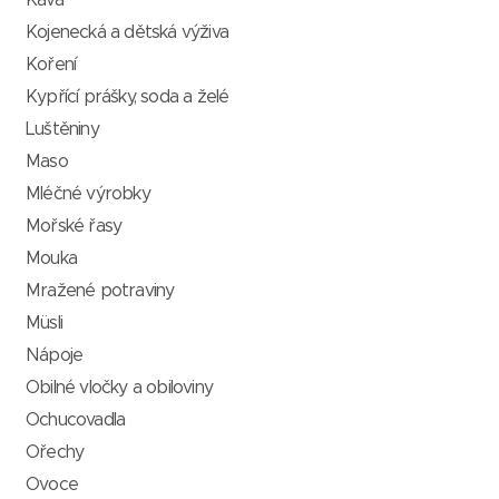
Káva
Kojenecká a dětská výživa
Koření
Kypřící prášky, soda a želé
Luštěniny
Maso
Mléčné výrobky
Mořské řasy
Mouka
Mražené potraviny
Müsli
Nápoje
Obilné vločky a obiloviny
Ochucovadla
Ořechy
Ovoce