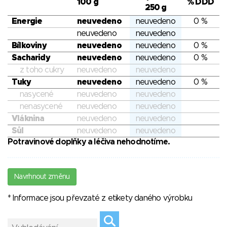
100 g
% DDD
250 g
Energie
neuvedeno
neuvedeno
0 %
neuvedeno
neuvedeno
Bílkoviny
neuvedeno
neuvedeno
0 %
Sacharidy
neuvedeno
neuvedeno
0 %
z toho cukry
neuvedeno
neuvedeno
Tuky
neuvedeno
neuvedeno
0 %
nasycené
neuvedeno
neuvedeno
nenasycené
neuvedeno
neuvedeno
Vláknina
neuvedeno
neuvedeno
Sůl
neuvedeno
neuvedeno
Potravinové doplňky a léčiva nehodnotíme.
Navrhnout změnu
* Informace jsou převzaté z etikety daného výrobku