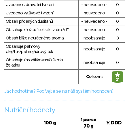
Uvedeno zdravotní tvrzení
- neuvedeno -
0
Uvedeno výživové tvrzení
- neuvedeno -
0
Obsah přidaných dusitanů
- neuvedeno -
0
Obsahuje složku "extrakt z droždí"
- neuvedeno -
0
Obsah blíže neurčeného aroma
neobsahuje
3
Obsahuje palmový
neobsahuje
0
olej/tuk/palmojádrový tuk
Obsahuje (modifikovaný) škrob,
neobsahuje
0
želatinu
Celkem:
21
Jak hodnotíme? Podívejte se na náš systém hodnocení.
Nutriční hodnoty
1 porce
100 g
% DDD
70 g