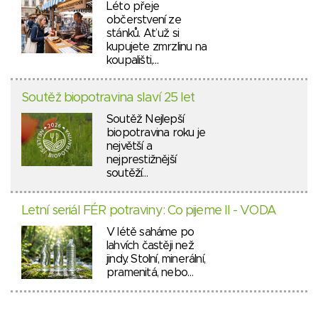
Léto přeje
občerstvení ze
stánků. Ať už si
kupujete zmrzlinu na
koupališti,…
Soutěž biopotravina slaví 25 let
Soutěž Nejlepší
biopotravina roku je
největší a
nejprestižnější
soutěží…
Letní seriál FÉR potraviny: Co pijeme II - VODA
V létě saháme po
lahvích častěji než
jindy. Stolní, minerální,
pramenitá, nebo…