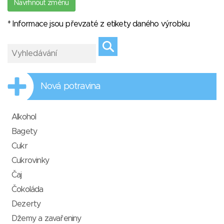
Navrhnout změnu
* Informace jsou převzaté z etikety daného výrobku
Nová potravina
Alkohol
Bagety
Cukr
Cukrovinky
Čaj
Čokoláda
Dezerty
Džemy a zavařeniny