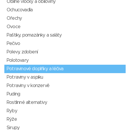
Obilné vločky a obiloviny
Ochucovadla
Ořechy
Ovoce
Paštiky, pomazánky a saláty
Pečivo
Polevy, zdobení
Polotovary
Potravinové doplňky a léčiva
Potraviny v aspiku
Potraviny v konzervě
Puding
Rostlinné alternativy
Ryby
Rýže
Sirupy