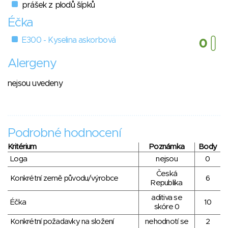
prášek z plodů šípků
Éčka
E300 - Kyselina askorbová
Alergeny
nejsou uvedeny
Podrobné hodnocení
Kritérium
Poznámka
Body
Loga
nejsou
0
Česká
Konkrétní země původu/výrobce
6
Republika
aditiva se
Éčka
10
skóre 0
Konkrétní požadavky na složení
nehodnotí se
2