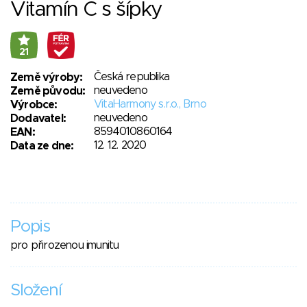
Vitamín C s šípky
21
Česká republika
Země výroby:
neuvedeno
Země původu:
VitaHarmony s.r.o., Brno
Výrobce:
neuvedeno
Dodavatel:
8594010860164
EAN:
12. 12. 2020
Data ze dne:
Popis
pro přirozenou imunitu
Složení