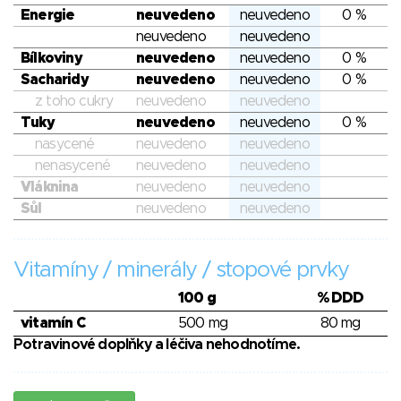
Energie
neuvedeno
neuvedeno
0 %
neuvedeno
neuvedeno
Bílkoviny
neuvedeno
neuvedeno
0 %
Sacharidy
neuvedeno
neuvedeno
0 %
z toho cukry
neuvedeno
neuvedeno
Tuky
neuvedeno
neuvedeno
0 %
nasycené
neuvedeno
neuvedeno
nenasycené
neuvedeno
neuvedeno
Vláknina
neuvedeno
neuvedeno
Sůl
neuvedeno
neuvedeno
Vitamíny / minerály / stopové prvky
100 g
% DDD
vitamín C
500 mg
80 mg
Potravinové doplňky a léčiva nehodnotíme.