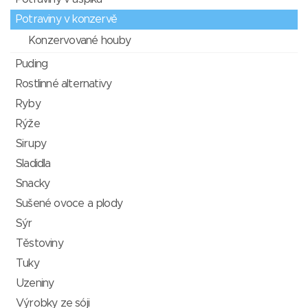
Potraviny v konzervě
Konzervované houby
Puding
Rostlinné alternativy
Ryby
Rýže
Sirupy
Sladidla
Snacky
Sušené ovoce a plody
Sýr
Těstoviny
Tuky
Uzeniny
Výrobky ze sóji