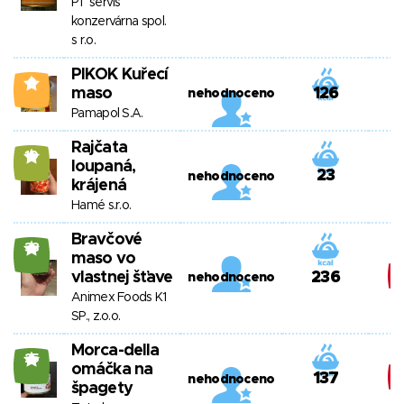
PT servis
konzervárna spol.
s r.o.
PIKOK Kuřecí
0
maso
126
nehodnoceno
Pamapol S.A.
Rajčata
10
loupaná,
23
nehodnoceno
krájená
Hamé s.r.o.
Bravčové
38
maso vo
vlastnej šťave
236
nehodnoceno
Animex Foods K1
SP., z.o.o.
Morca-della
25
omáčka na
137
nehodnoceno
špagety