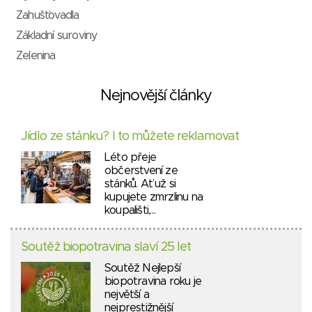
Zahušťovadla
Základní suroviny
Zelenina
Nejnovější články
Jídlo ze stánku? I to můžete reklamovat
Léto přeje
občerstvení ze
stánků. Ať už si
kupujete zmrzlinu na
koupališti,…
Soutěž biopotravina slaví 25 let
Soutěž Nejlepší
biopotravina roku je
největší a
nejprestižnější