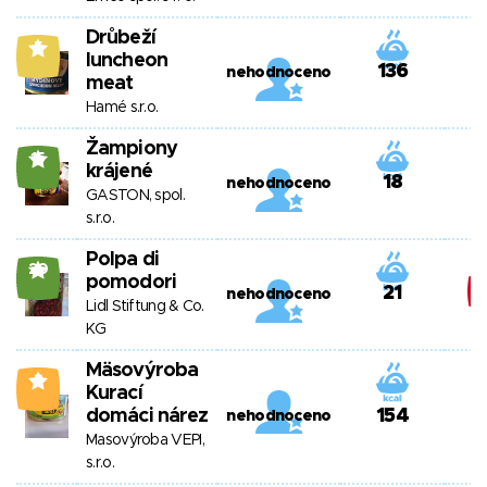
Drůbeží
5
luncheon
136
nehodnoceno
meat
Hamé s.r.o.
Žampiony
15
krájené
18
nehodnoceno
GASTON, spol.
s.r.o.
Polpa di
20
pomodori
21
nehodnoceno
Lidl Stiftung & Co.
KG
Mäsovýroba
3
Kurací
domáci nárez
154
nehodnoceno
Masovýroba VEPI,
s.r.o.