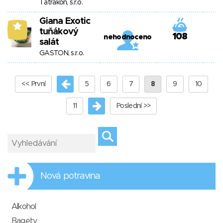
Tatrakon, s.r.o.
Giana Exotic
8
tuňákový
108
nehodnoceno
salát
GASTON, s.r.o.
<< První
5
6
7
8
9
10
11
Poslední >>
Nová potravina
Alkohol
Bagety