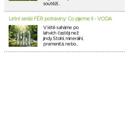
soutěží…
Letní seriál FÉR potraviny: Co pijeme II - VODA
V létě saháme po
lahvích častěji než
jindy. Stolní, minerální,
pramenitá, nebo…