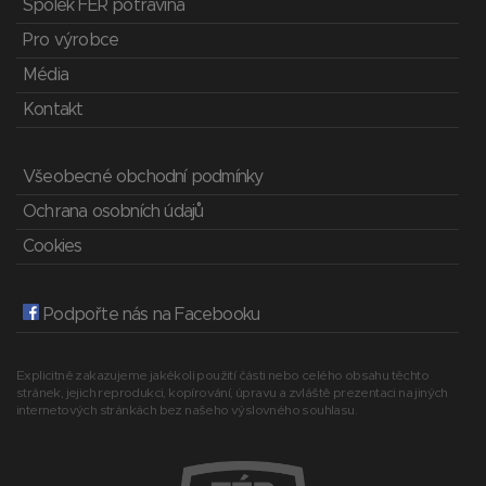
Spolek FÉR potravina
Pro výrobce
Média
Kontakt
Všeobecné obchodní podmínky
Ochrana osobních údajů
Cookies
Podpořte nás na Facebooku
Explicitně zakazujeme jakékoli použití části nebo celého obsahu těchto
stránek, jejich reprodukci, kopírování, úpravu a zvláště prezentaci na jiných
internetových stránkách bez našeho výslovného souhlasu.