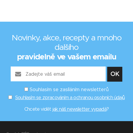
Novinky, akce, recepty a mnoho
dalšího
pravidelně ve vašem emailu
Souhlasím se zasíláním newsletterů
Souhlasím se zpracováním a ochranou osobních údajů
Chcete vidět
jak náš newsletter vypadá
?