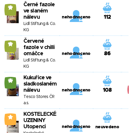
Černé fazole
10
ve slaném
nálevu
112
nehodnoceno
Lidl Stiftung & Co.
KG
Červené
10
fazole v chilli
omáčce
86
nehodnoceno
Lidl Stiftung & Co.
KG
Kukuřice ve
25
sladkoslaném
nálevu
108
nehodnoceno
Tesco Stores ČR
a.s.
KOSTELECKÉ
2
UZENINY
Utopenci
nehodnoceno
neuvedeno