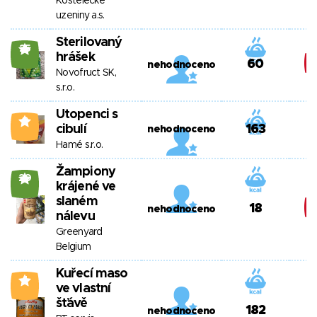
Kostelecké
uzeniny a.s.
Sterilovaný
25
hrášek
60
nehodnoceno
Novofruct SK,
s.r.o.
Utopenci s
0
cibulí
163
nehodnoceno
Hamé s.r.o.
Žampiony
20
krájené ve
slaném
18
nehodnoceno
nálevu
Greenyard
Belgium
Kuřecí maso
4
ve vlastní
šťávě
182
nehodnoceno