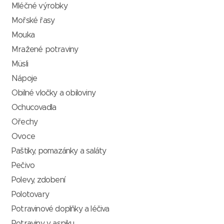
Mléčné výrobky
Mořské řasy
Mouka
Mražené potraviny
Müsli
Nápoje
Obilné vločky a obiloviny
Ochucovadla
Ořechy
Ovoce
Paštiky, pomazánky a saláty
Pečivo
Polevy, zdobení
Polotovary
Potravinové doplňky a léčiva
Potraviny v aspiku