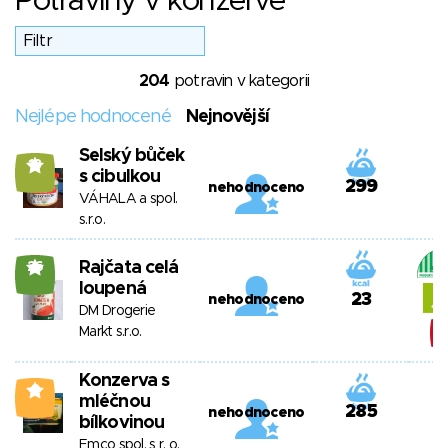
Potraviny v konzervě
204
potravin v kategorii
Nejlépe hodnocené
Nejnovější
Selský bůček
13
s cibulkou
299
nehodnoceno
VÁHALA a spol.
s.r.o.
Rajčata celá
26
loupená
23
nehodnoceno
DM Drogerie
Markt s.r.o.
Konzerva s
0
mléčnou
285
nehodnoceno
bílkovinou
Emco spol. s r. o.