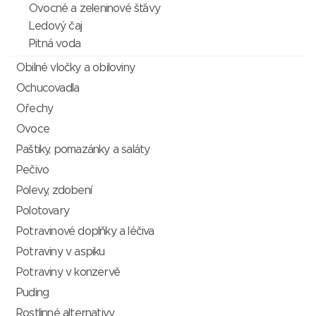
Ovocné a zeleninové šťávy
Ledový čaj
Pitná voda
Obilné vločky a obiloviny
Ochucovadla
Ořechy
Ovoce
Paštiky, pomazánky a saláty
Pečivo
Polevy, zdobení
Polotovary
Potravinové doplňky a léčiva
Potraviny v aspiku
Potraviny v konzervě
Puding
Rostlinné alternativy