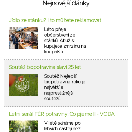
Nejnovější články
Jídlo ze stánku? I to můžete reklamovat
Léto přeje
občerstvení ze
stánků. Ať už si
kupujete zmrzlinu na
koupališti,…
Soutěž biopotravina slaví 25 let
Soutěž Nejlepší
biopotravina roku je
největší a
nejprestižnější
soutěží…
Letní seriál FÉR potraviny: Co pijeme II - VODA
V létě saháme po
lahvích častěji než