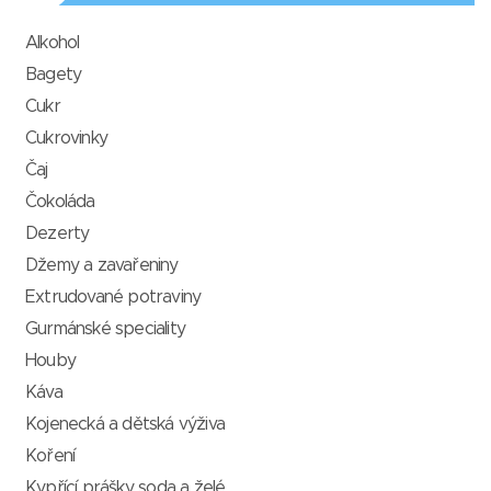
Alkohol
Bagety
Cukr
Cukrovinky
Čaj
Čokoláda
Dezerty
Džemy a zavařeniny
Extrudované potraviny
Gurmánské speciality
Houby
Káva
Kojenecká a dětská výživa
Koření
Kypřící prášky, soda a želé