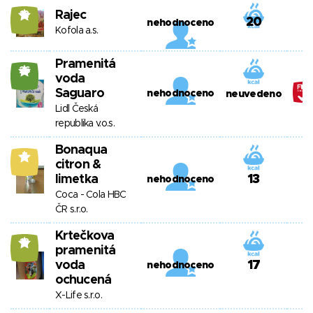
Rajec
12
20
nehodnoceno
Kofola a.s.
Pramenitá
26
voda
Saguaro
nehodnoceno
neuvedeno
Lidl Česká
republika v.o.s.
Bonaqua
7
citron &
limetka
13
nehodnoceno
Coca - Cola HBC
ČR s.r.o.
Krtečkova
13
pramenitá
voda
17
nehodnoceno
ochucená
X-Life s.r.o.