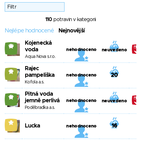
110
potravin v kategorii
Nejlépe hodnocené
Nejnovější
Kojenecká
26
voda
nehodnoceno
neuvedeno
Aqua Nova s.r.o.
Rajec
13
pampeliška
20
nehodnoceno
Kofola a.s.
Pitná voda
21
jemně perlivá
nehodnoceno
neuvedeno
Poděbradka a.s.
7
Lucka
16
nehodnoceno