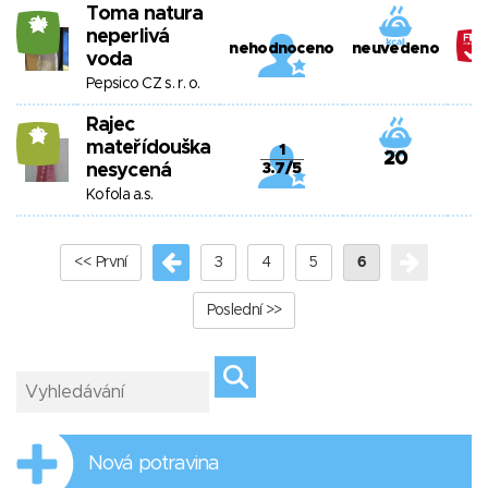
Toma natura
24
neperlivá
nehodnoceno
neuvedeno
voda
Pepsico CZ s. r. o.
Rajec
12
mateřídouška
1
20
nesycená
3.7/5
Kofola a.s.
<< První
3
4
5
6
Poslední >>
Nová potravina