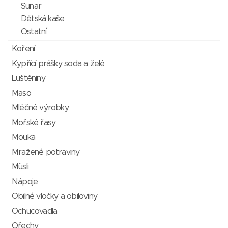
Sunar
Dětská kaše
Ostatní
Koření
Kypřící prášky, soda a želé
Luštěniny
Maso
Mléčné výrobky
Mořské řasy
Mouka
Mražené potraviny
Müsli
Nápoje
Obilné vločky a obiloviny
Ochucovadla
Ořechy