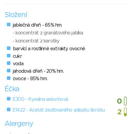
Složení
jablečná dřeň - 65% hm.
- koncentrát z granátového jablka
- koncentrát z karotky
barvící a rostlinné extrakty ovocné
cukr
voda
jahodová dřeň - 20% hm.
ovoce - 85% hm.
Éčka
E300 - Kyselina askorbová
E1422 - Acetát zesíťovaného adipátu škrobu
Alergeny