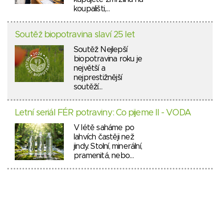
koupališti,…
Soutěž biopotravina slaví 25 let
Soutěž Nejlepší
biopotravina roku je
největší a
nejprestižnější
soutěží…
Letní seriál FÉR potraviny: Co pijeme II - VODA
V létě saháme po
lahvích častěji než
jindy. Stolní, minerální,
pramenitá, nebo…