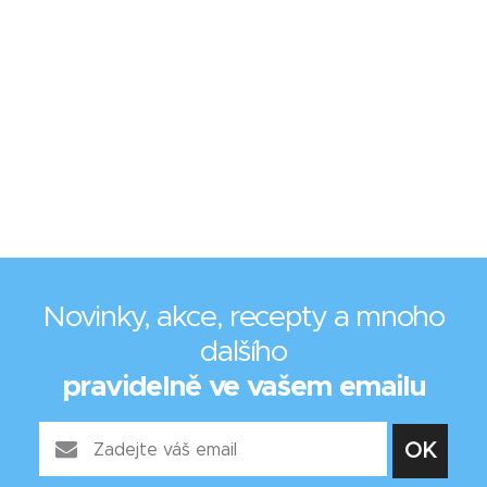
Novinky, akce, recepty a mnoho
dalšího
pravidelně ve vašem emailu