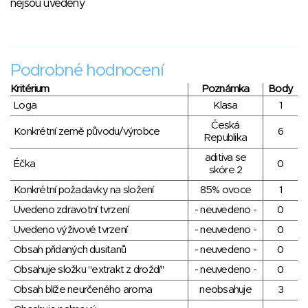
nejsou uvedeny
Podrobné hodnocení
Kritérium
Poznámka
Body
Loga
Klasa
1
Česká
Konkrétní země původu/výrobce
6
Republika
aditiva se
Éčka
0
skóre 2
Konkrétní požadavky na složení
85% ovoce
1
Uvedeno zdravotní tvrzení
- neuvedeno -
0
Uvedeno výživové tvrzení
- neuvedeno -
0
Obsah přidaných dusitanů
- neuvedeno -
0
Obsahuje složku "extrakt z droždí"
- neuvedeno -
0
Obsah blíže neurčeného aroma
neobsahuje
3