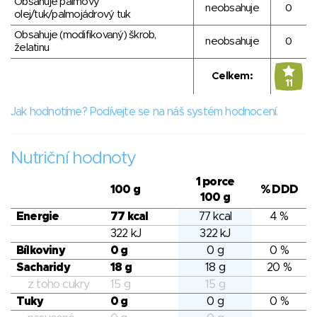
Obsahuje palmový
neobsahuje
0
olej/tuk/palmojádrový tuk
Obsahuje (modifikovaný) škrob,
neobsahuje
0
želatinu
Celkem:
11
Jak hodnotíme? Podívejte se na náš systém hodnocení.
Nutriční hodnoty
1 porce
100 g
% DDD
100 g
Energie
77 kcal
77 kcal
4 %
322 kJ
322 kJ
Bílkoviny
0 g
0 g
0 %
Sacharidy
18 g
18 g
20 %
z toho cukry
15 g
15 g
Tuky
0 g
0 g
0 %