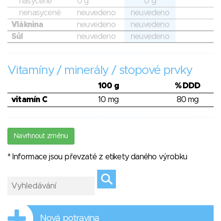
nasycené
0 g
0 g
nenasycené
neuvedeno
neuvedeno
Vláknina
neuvedeno
neuvedeno
Sůl
neuvedeno
neuvedeno
Vitamíny / minerály / stopové prvky
100 g
% DDD
vitamín C
10 mg
80 mg
Navrhnout změnu
* Informace jsou převzaté z etikety daného výrobku
Nová potravina