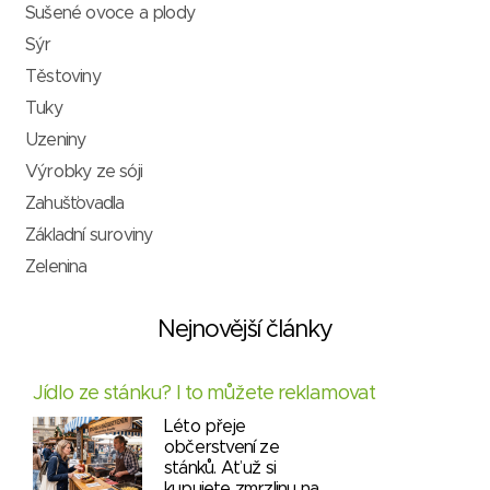
Sušené ovoce a plody
Sýr
Těstoviny
Tuky
Uzeniny
Výrobky ze sóji
Zahušťovadla
Základní suroviny
Zelenina
Nejnovější články
Jídlo ze stánku? I to můžete reklamovat
Léto přeje
občerstvení ze
stánků. Ať už si
kupujete zmrzlinu na