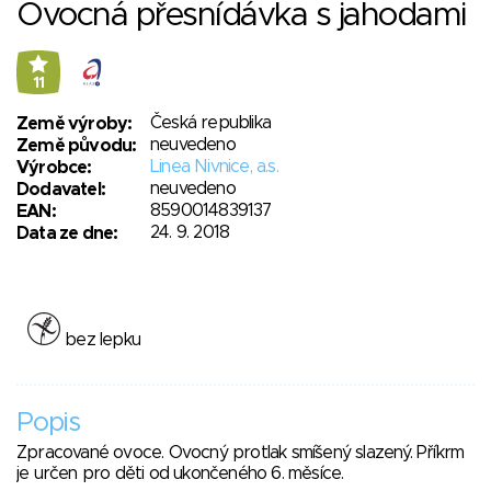
Ovocná přesnídávka s jahodami
11
Česká republika
Země výroby:
neuvedeno
Země původu:
Linea Nivnice, a.s.
Výrobce:
neuvedeno
Dodavatel:
8590014839137
EAN:
24. 9. 2018
Data ze dne:
bez lepku
Popis
Zpracované ovoce. Ovocný protlak smíšený slazený. Příkrm
je určen pro děti od ukončeného 6. měsíce.