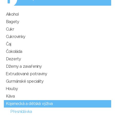
Alkohol
Bagety
Cukr
Cukrovinky
Čaj
Čokoláda
Dezerty
Džemy a zavařeniny
Extrudované potraviny
Gurmánské speciality
Houby
Káva
Kojenecká a dětská výživa
Přesnídávka