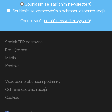
Souhlasím se zasíláním newsletterů
Souhlasím se zpracováním a ochranou osobních údajů
Chcete vidět
jak náš newsletter vypadá
?
Spolek FÉR potravina
Pro výrobce
Média
Kontakt
Všeobecné obchodní podmínky
Ochrana osobních údajů
Cookies