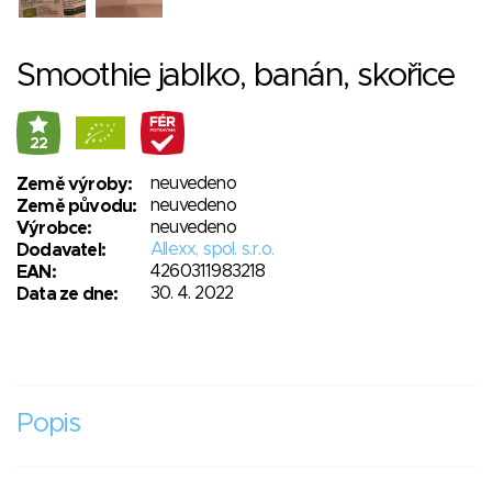
Smoothie jablko, banán, skořice
22
neuvedeno
Země výroby:
neuvedeno
Země původu:
neuvedeno
Výrobce:
Allexx, spol. s.r.o.
Dodavatel:
4260311983218
EAN:
30. 4. 2022
Data ze dne:
Popis