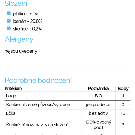
Složení
jablko - 70%
banán - 29,8%
skořice - 0,2%
Alergeny
nejsou uvedeny
Podrobné hodnocení
Kritérium
Poznámka
Body
Loga
BIO
1
Konkrétní země původu/výrobce
jen prodejce
0
Éčka
bez aditiv
15
100% ovocný
Konkrétní požadavky na složení
3
podíl