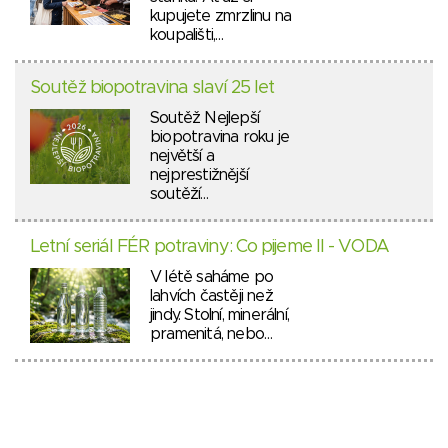
kupujete zmrzlinu na
koupališti,…
Soutěž biopotravina slaví 25 let
Soutěž Nejlepší
biopotravina roku je
největší a
nejprestižnější
soutěží…
Letní seriál FÉR potraviny: Co pijeme II - VODA
V létě saháme po
lahvích častěji než
jindy. Stolní, minerální,
pramenitá, nebo…