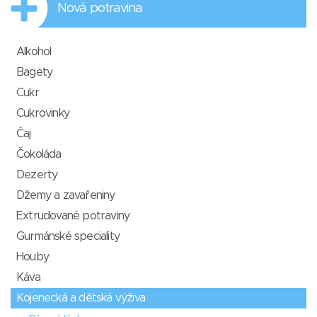
Nová potravina
Alkohol
Bagety
Cukr
Cukrovinky
Čaj
Čokoláda
Dezerty
Džemy a zavařeniny
Extrudované potraviny
Gurmánské speciality
Houby
Káva
Kojenecká a dětská výživa