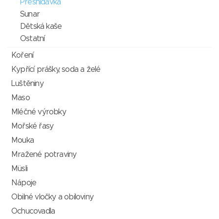
Přesnídávka
Sunar
Dětská kaše
Ostatní
Koření
Kypřící prášky, soda a želé
Luštěniny
Maso
Mléčné výrobky
Mořské řasy
Mouka
Mražené potraviny
Müsli
Nápoje
Obilné vločky a obiloviny
Ochucovadla