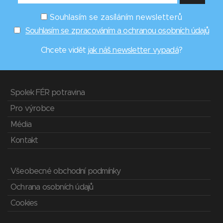
Souhlasím se zasíláním newsletterů
Souhlasím se zpracováním a ochranou osobních údajů
Chcete vidět
jak náš newsletter vypadá
?
Spolek FÉR potravina
Pro výrobce
Média
Kontakt
Všeobecné obchodní podmínky
Ochrana osobních údajů
Cookies