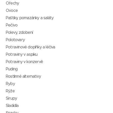
Ořechy
Ovoce
Paštiky, pomazánky a saláty
Pečivo
Polevy, zdobení
Polotovary
Potravinové doplňky a léčiva
Potraviny v aspiku
Potraviny v konzervě
Puding
Rostlinné alternativy
Ryby
Rýže
Sirupy
Sladidla
Snacky