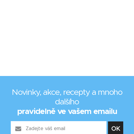
Novinky, akce, recepty a mnoho
dalšího
pravidelně ve vašem emailu