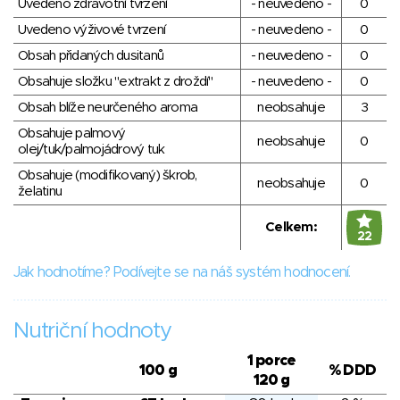
Uvedeno zdravotní tvrzení
- neuvedeno -
0
Uvedeno výživové tvrzení
- neuvedeno -
0
Obsah přidaných dusitanů
- neuvedeno -
0
Obsahuje složku "extrakt z droždí"
- neuvedeno -
0
Obsah blíže neurčeného aroma
neobsahuje
3
Obsahuje palmový
neobsahuje
0
olej/tuk/palmojádrový tuk
Obsahuje (modifikovaný) škrob,
neobsahuje
0
želatinu
Celkem:
22
Jak hodnotíme? Podívejte se na náš systém hodnocení.
Nutriční hodnoty
1 porce
100 g
% DDD
120 g