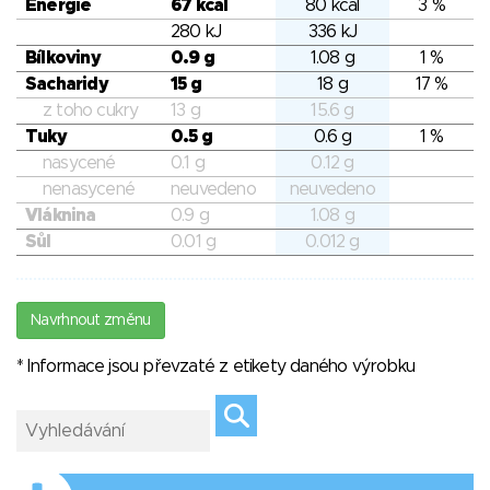
Energie
67 kcal
80 kcal
3 %
280 kJ
336 kJ
Bílkoviny
0.9 g
1.08 g
1 %
Sacharidy
15 g
18 g
17 %
z toho cukry
13 g
15.6 g
Tuky
0.5 g
0.6 g
1 %
nasycené
0.1 g
0.12 g
nenasycené
neuvedeno
neuvedeno
Vláknina
0.9 g
1.08 g
Sůl
0.01 g
0.012 g
Navrhnout změnu
* Informace jsou převzaté z etikety daného výrobku