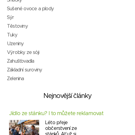
Sušené ovoce a plody
Sýr
Těstoviny
Tuky
Uzeniny
Výrobky ze sóji
Zahušťovadla
Základní suroviny
Zelenina
Nejnovější články
Jídlo ze stánku? I to můžete reklamovat
Léto přeje
občerstvení ze
stánků. Ať už si