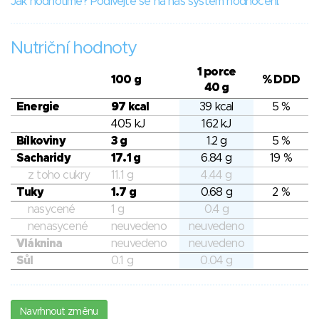
Jak hodnotíme? Podívejte se na náš systém hodnocení.
Nutriční hodnoty
1 porce
100 g
% DDD
40 g
Energie
97 kcal
39 kcal
5 %
405 kJ
162 kJ
Bílkoviny
3 g
1.2 g
5 %
Sacharidy
17.1 g
6.84 g
19 %
z toho cukry
11.1 g
4.44 g
Tuky
1.7 g
0.68 g
2 %
nasycené
1 g
0.4 g
nenasycené
neuvedeno
neuvedeno
Vláknina
neuvedeno
neuvedeno
Sůl
0.1 g
0.04 g
Navrhnout změnu