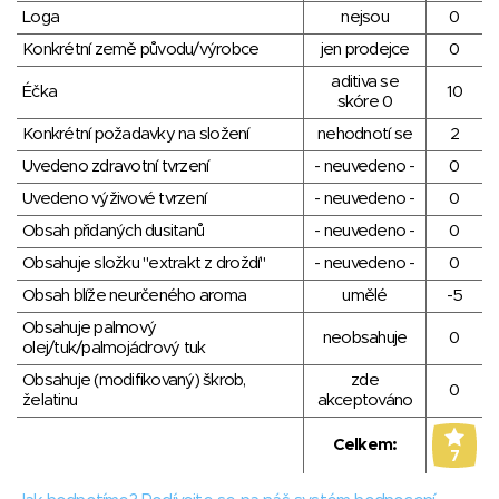
Loga
nejsou
0
Konkrétní země původu/výrobce
jen prodejce
0
aditiva se
Éčka
10
skóre 0
Konkrétní požadavky na složení
nehodnotí se
2
Uvedeno zdravotní tvrzení
- neuvedeno -
0
Uvedeno výživové tvrzení
- neuvedeno -
0
Obsah přidaných dusitanů
- neuvedeno -
0
Obsahuje složku "extrakt z droždí"
- neuvedeno -
0
Obsah blíže neurčeného aroma
umělé
-5
Obsahuje palmový
neobsahuje
0
olej/tuk/palmojádrový tuk
Obsahuje (modifikovaný) škrob,
zde
0
želatinu
akceptováno
Celkem:
7