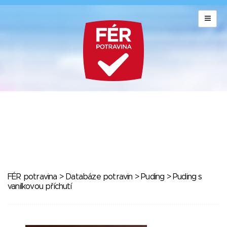
FÉR potravina
>
Databáze potravin
>
Puding
> Puding s
vanilkovou příchutí