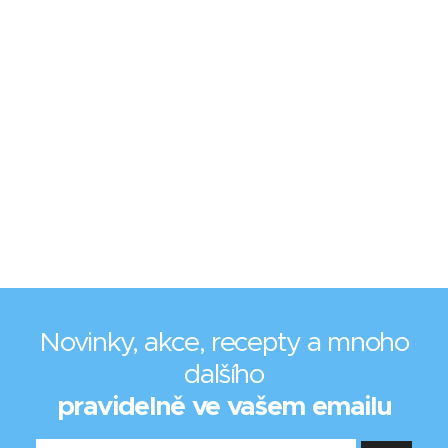
Novinky, akce, recepty a mnoho
dalšího
pravidelně ve vašem emailu