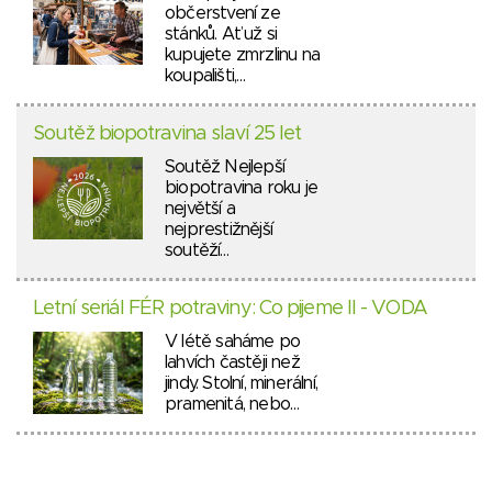
občerstvení ze
stánků. Ať už si
kupujete zmrzlinu na
koupališti,…
Soutěž biopotravina slaví 25 let
Soutěž Nejlepší
biopotravina roku je
největší a
nejprestižnější
soutěží…
Letní seriál FÉR potraviny: Co pijeme II - VODA
V létě saháme po
lahvích častěji než
jindy. Stolní, minerální,
pramenitá, nebo…