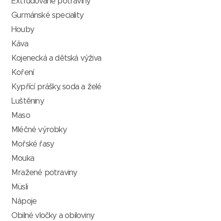
Extrudované potraviny
Gurmánské speciality
Houby
Káva
Kojenecká a dětská výživa
Koření
Kypřící prášky, soda a želé
Luštěniny
Maso
Mléčné výrobky
Mořské řasy
Mouka
Mražené potraviny
Müsli
Nápoje
Obilné vločky a obiloviny