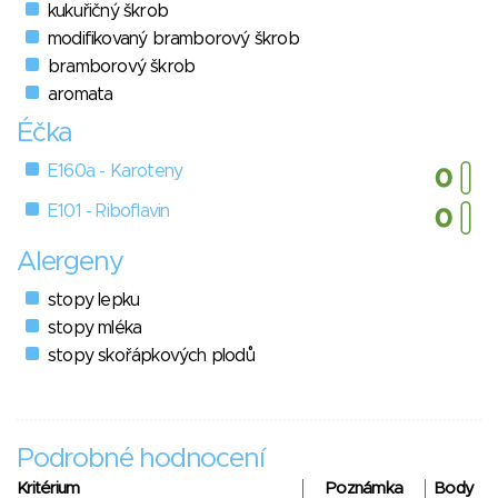
kukuřičný škrob
modifikovaný bramborový škrob
bramborový škrob
aromata
Éčka
E160a - Karoteny
E101 - Riboflavin
Alergeny
stopy lepku
stopy mléka
stopy skořápkových plodů
Podrobné hodnocení
Kritérium
Poznámka
Body