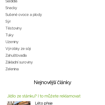
Sladidla
Snacky
Sušené ovoce a plody
Sýr
Těstoviny
Tuky
Uzeniny
Výrobky ze sóji
Zahušťovadla
Základní suroviny
Zelenina
Nejnovější články
Jídlo ze stánku? I to můžete reklamovat
Léto přeje