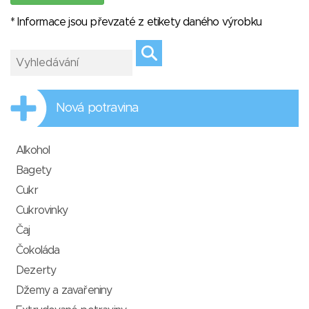
* Informace jsou převzaté z etikety daného výrobku
Nová potravina
Alkohol
Bagety
Cukr
Cukrovinky
Čaj
Čokoláda
Dezerty
Džemy a zavařeniny