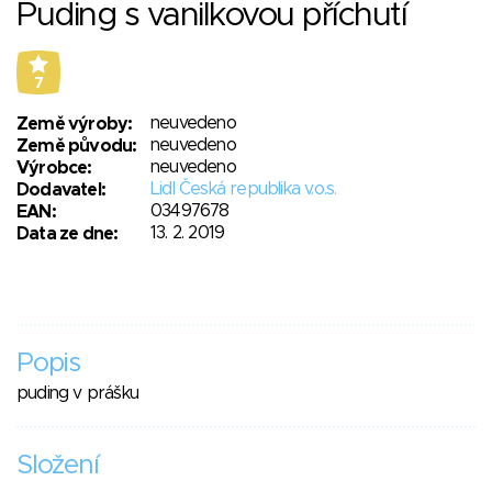
Puding s vanilkovou příchutí
7
neuvedeno
Země výroby:
neuvedeno
Země původu:
neuvedeno
Výrobce:
Lidl Česká republika v.o.s.
Dodavatel:
03497678
EAN:
13. 2. 2019
Data ze dne:
Popis
puding v prášku
Složení