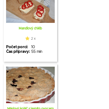
Mandlový chléb
2 x
Počet porcí:
10
Čas přípravy:
55 min
Máslový koláč s lesním ovocem