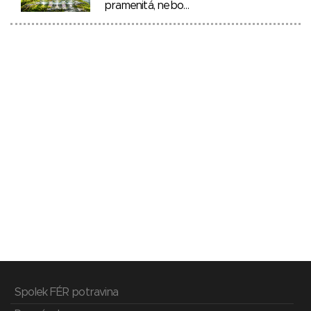
pramenitá, nebo…
Spolek FÉR potravina