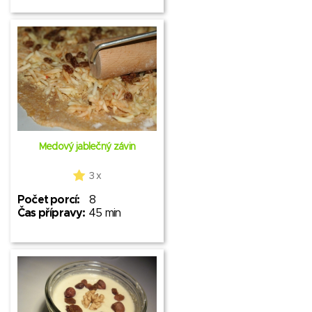
Medový jablečný závin
3 x
Počet porcí:
8
Čas přípravy:
45 min