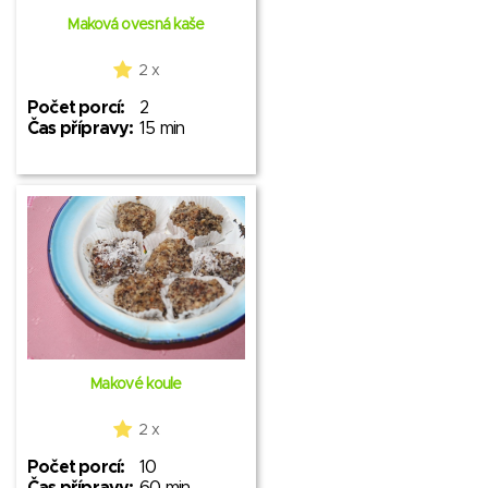
Maková ovesná kaše
2 x
Počet porcí:
2
Čas přípravy:
15 min
Makové koule
2 x
Počet porcí:
10