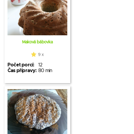
Maková bábovka
9 x
Počet porcí:
12
Čas přípravy:
80 min