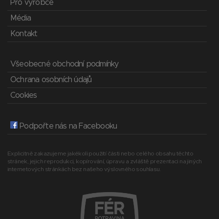
Pro výrobce
Média
Kontakt
Všeobecné obchodní podmínky
Ochrana osobních údajů
Cookies
Podpořte nás na Facebooku
Explicitně zakazujeme jakékoli použití části nebo celého obsahu těchto
stránek, jejich reprodukci, kopírování, úpravu a zvláště prezentaci na jiných
internetových stránkách bez našeho výslovného souhlasu.