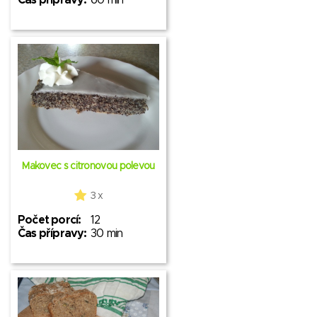
Čas přípravy:
60 min
Makovec s citronovou polevou
3 x
Počet porcí:
12
Čas přípravy:
30 min