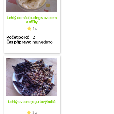
Lehký domácí puding s ovocem
a oříšky
1 x
Počet porcí:
2
Čas přípravy:
neuvedeno
Lehký ovocno-jogurtový koláč
3 x