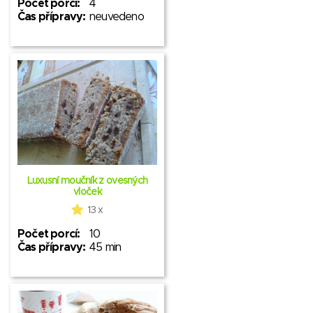
Počet porcí:
4
Čas přípravy:
neuvedeno
Luxusní moučník z ovesných
vloček
13 x
Počet porcí:
10
Čas přípravy:
45 min