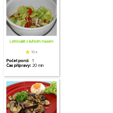
Letní salát s kuřecím masem
10 x
Počet porcí:
1
Čas přípravy:
20 min