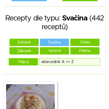
Recepty dle typu:
Svačina
(442
receptů)
Snídaně
Svačina
Oběd
Zákusek
Večeře
Příloha
Nápoj