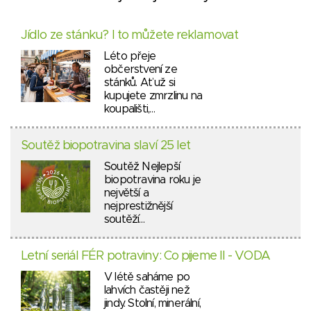
Jídlo ze stánku? I to můžete reklamovat
Léto přeje
občerstvení ze
stánků. Ať už si
kupujete zmrzlinu na
koupališti,…
Soutěž biopotravina slaví 25 let
Soutěž Nejlepší
biopotravina roku je
největší a
nejprestižnější
soutěží…
Letní seriál FÉR potraviny: Co pijeme II - VODA
V létě saháme po
lahvích častěji než
jindy. Stolní, minerální,