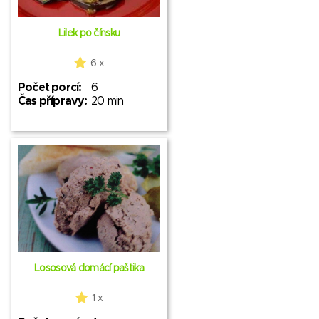
Lilek po čínsku
6 x
Počet porcí:
6
Čas přípravy:
20 min
Lososová domácí paštika
1 x