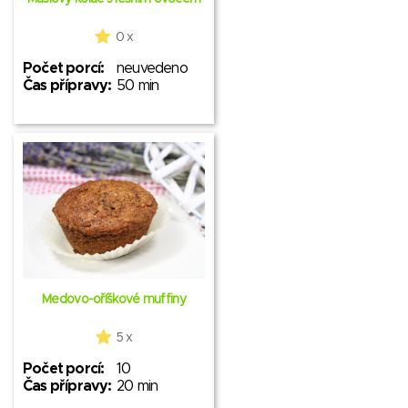
0 x
Počet porcí:
neuvedeno
Čas přípravy:
50 min
Medovo-oříškové muffiny
5 x
Počet porcí:
10
Čas přípravy:
20 min