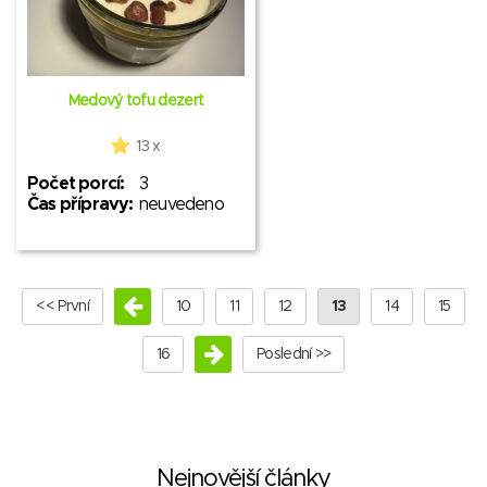
Medový tofu dezert
13 x
Počet porcí:
3
Čas přípravy:
neuvedeno
<< První
10
11
12
13
14
15
16
Poslední >>
Nejnovější články