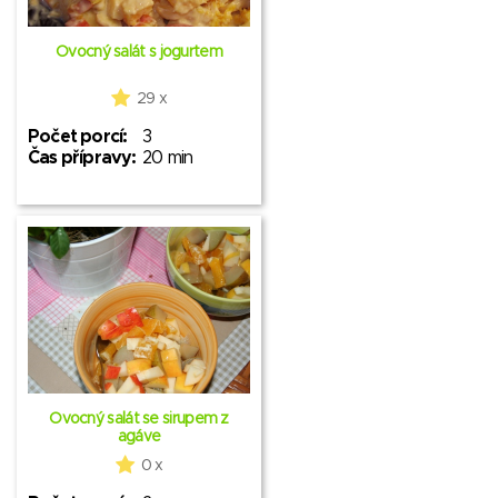
Ovocný salát s jogurtem
29 x
Počet porcí:
3
Čas přípravy:
20 min
Ovocný salát se sirupem z
agáve
0 x