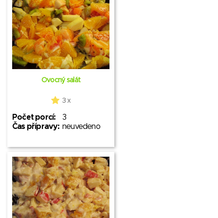
Ovocný salát
3 x
Počet porcí:
3
Čas přípravy:
neuvedeno