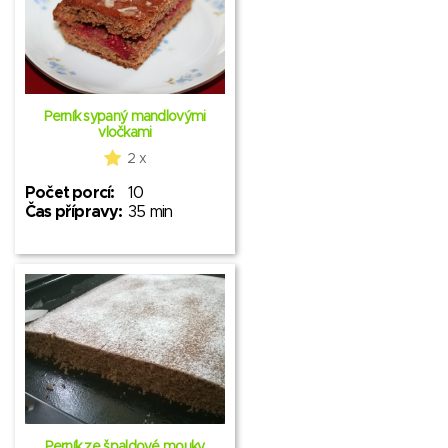
Perník sypaný mandlovými
vločkami
2 x
Počet porcí:
10
Čas přípravy:
35 min
Perník ze špaldové mouky