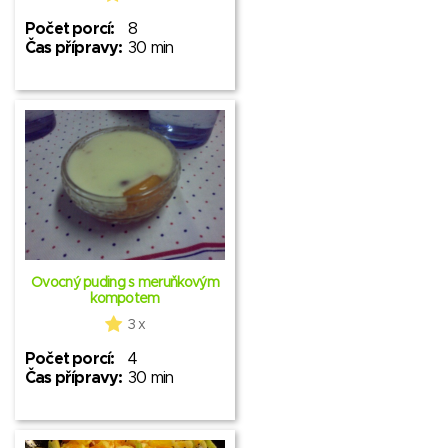
Počet porcí:
8
Čas přípravy:
30 min
Ovocný puding s meruňkovým
kompotem
3 x
Počet porcí:
4
Čas přípravy:
30 min