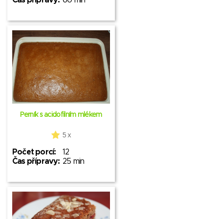
Čas přípravy:
60 min
Perník s acidofilním mlékem
5 x
Počet porcí:
12
Čas přípravy:
25 min