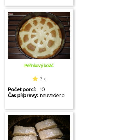
Peřinkový koláč
7 x
Počet porcí:
10
Čas přípravy:
neuvedeno