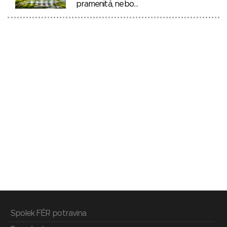
pramenitá, nebo…
Spolek FÉR potravina