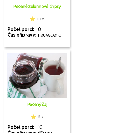
Pečené zeleninové chipsy
10 x
Počet porcí:
8
Čas přípravy:
neuvedeno
Pečený čaj
6 x
Počet porcí:
10