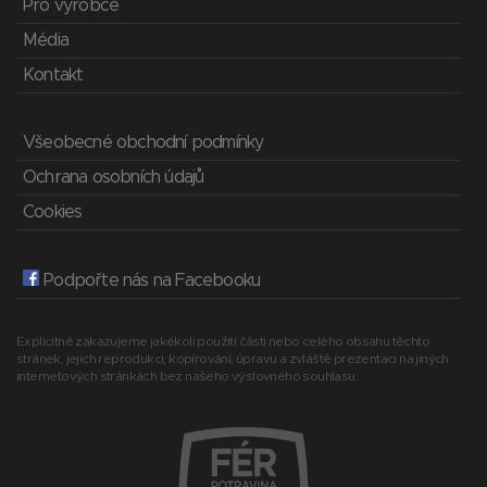
Pro výrobce
Média
Kontakt
Všeobecné obchodní podmínky
Ochrana osobních údajů
Cookies
Podpořte nás na Facebooku
Explicitně zakazujeme jakékoli použití části nebo celého obsahu těchto
stránek, jejich reprodukci, kopírování, úpravu a zvláště prezentaci na jiných
internetových stránkách bez našeho výslovného souhlasu.