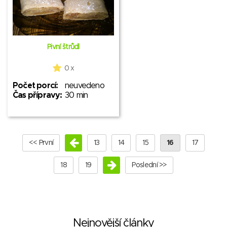
Pivní štrůdl
0 x
Počet porcí:
neuvedeno
Čas přípravy:
30 min
<< První
13
14
15
16
17
18
19
Poslední >>
Nejnovější články