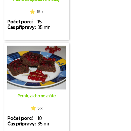
16 x
Počet porcí:
15
Čas přípravy:
35 min
Perník, jak ho neznáte
5 x
Počet porcí:
10
Čas přípravy:
35 min