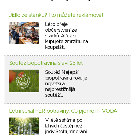
Jídlo ze stánku? I to můžete reklamovat
Léto přeje
občerstvení ze
stánků. Ať už si
kupujete zmrzlinu na
koupališti,…
Soutěž biopotravina slaví 25 let
Soutěž Nejlepší
biopotravina roku je
největší a
nejprestižnější
soutěží…
Letní seriál FÉR potraviny: Co pijeme II - VODA
V létě saháme po
lahvích častěji než
jindy. Stolní, minerální,