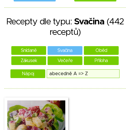
Recepty dle typu:
Svačina
(442
receptů)
Snídaně
Svačina
Oběd
Zákusek
Večeře
Příloha
Nápoj