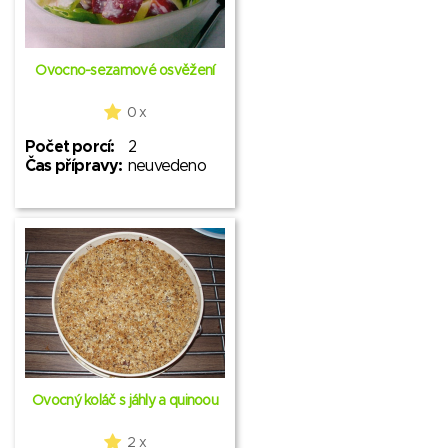
Ovocno-sezamové osvěžení
0 x
Počet porcí:
2
Čas přípravy:
neuvedeno
Ovocný koláč s jáhly a quinoou
2 x